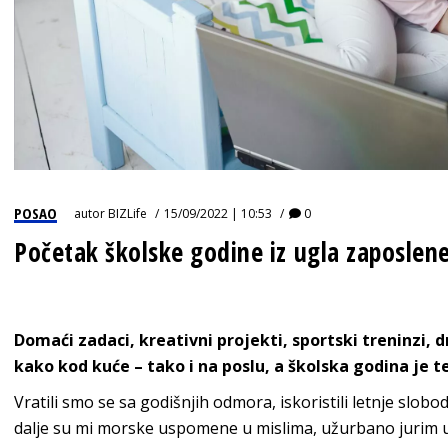
POSAO
autor
BIZLife
15/09/2022 | 10:53
0
Početak školske godine iz ugla zaposle
Domaći zadaci, kreativni projekti, sportski treninzi, 
kako kod kuće – tako i na poslu, a školska godina je t
Vratili smo se sa godišnjih odmora, iskoristili letnje slobod
dalje su mi morske uspomene u mislima, užurbano jurim u s