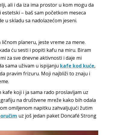
lji, ali i da iza ima prostor u kom mogu da
 i estetski – baš sam početkom meseca
de u skladu sa nadolazećom jeseni.
 ličnom planeru, jeste vreme za mene.
da ću sesti i popiti kafu na miru. Biram
mi za sve dnevne aktivnosti i daje mi
 da sama uživam u ispijanju
kafe kod kuće
,
 pravim frizuru. Moji najbliži to znaju i
eme.
 kafe koji i ja sama rado proslavljam uz
rafiju na društvene mreže kako bih odala
vom omiljenom napitku zahvaljujući žutim
poručim
uz još jedan paket Doncafé Strong