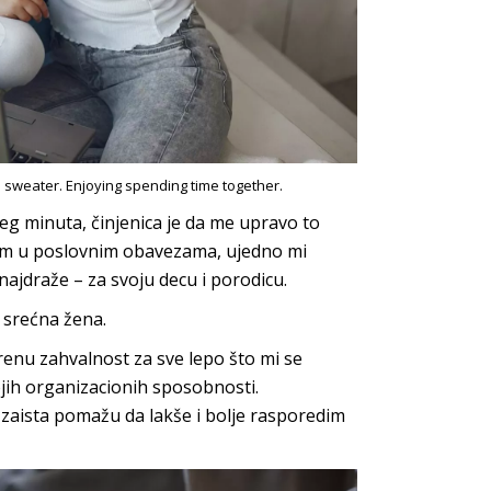
te sweater. Enjoying spending time together.
jeg minuta, činjenica je da me upravo to
sam u poslovnim obavezama, ujedno mi
 najdraže – za svoju decu i porodicu.
 srećna žena.
renu zahvalnost za sve lepo što mi se
jih organizacionih sposobnosti.
i zaista pomažu da lakše i bolje rasporedim