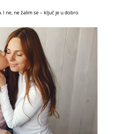
 I ne, ne žalim se – ključ je u dobro