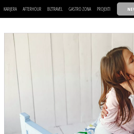
KARIJERA
AFTERHOUR
BIZTRAVEL
GASTRO ZONA
PROJEKTI
NE
POSAO
FILM I SCENA
NAJKOLEGA
LJUDI (HR)
KNJIGE
TASTY TALKS
POSAO
FILM I SCENA
NAJKOLEGA
JE
MOJ UGAO
AUTO SVET
30 ISPOD 30
LJUDI (HR)
KNJIGE
TASTY TALKS
USAVRŠAVANJE
STIL
BACK TO OFFIC
JE
MOJ UGAO
AUTO SVET
30 ISPOD 30
KNOW-HOW
WELLBEING
BIZBENDOVI
USAVRŠAVANJE
STIL
BACK TO OFFIC
BIZKOLEGIJUM
KNOW-HOW
WELLBEING
BIZBENDOVI
BMW BIZNIS LIG
BIZKOLEGIJUM
BIZLIFE WEEK
BMW BIZNIS LIG
IZJAVA GODINE
BIZLIFE WEEK
IZJAVA GODINE