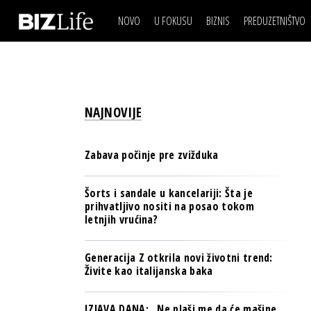
NOVO
U FOKUSU
BIZNIS
PREDUZETNIŠTVO
IZJAVA DANA
BIZNIS SCENA
VIDEO
REAL ESTATE
IZJAVA DANA
BIZNIS SCENA
BREND I KOMUNIKACI
VIDEO
REAL ESTATE
ESG & ENERGY
NAJNOVIJE
BREND I KOMUNIKACI
BANKE
ESG & ENERGY
OSIGURANJE
Zabava počinje pre zvižduka
BANKE
TECH I AI
OSIGURANJE
Šorts i sandale u kancelariji: Šta je
BIZNIS & SPORT
prihvatljivo nositi na posao tokom
TECH I AI
letnjih vrućina?
PULS REGIONA
BIZNIS & SPORT
NOVO NA RAFU
Generacija Z otkrila novi životni trend:
PULS REGIONA
Živite kao italijanska baka
NOVO NA RAFU
IZJAVA DANA: „Ne plaši me da će mašine