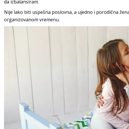
da izbalansiram.
Nije lako biti uspešna poslovna, a ujedno i porodična žena.
organizovanom vremenu.