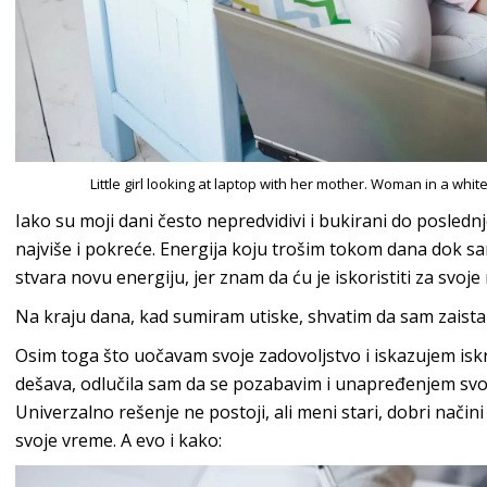
Little girl looking at laptop with her mother. Woman in a whi
Iako su moji dani često nepredvidivi i bukirani do posledn
najviše i pokreće. Energija koju trošim tokom dana dok 
stvara novu energiju, jer znam da ću je iskoristiti za svoje
Na kraju dana, kad sumiram utiske, shvatim da sam zaista
Osim toga što uočavam svoje zadovoljstvo i iskazujem isk
dešava, odlučila sam da se pozabavim i unapređenjem svo
Univerzalno rešenje ne postoji, ali meni stari, dobri način
svoje vreme. A evo i kako: