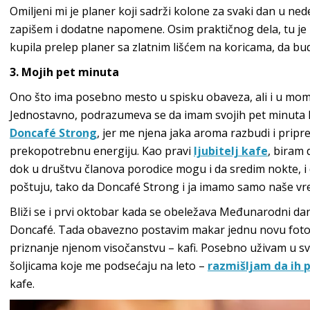
Omiljeni mi je planer koji sadrži kolone za svaki dan u nede
zapišem i dodatne napomene. Osim praktičnog dela, tu je
kupila prelep planer sa zlatnim lišćem na koricama, da bu
3. Mojih pet minuta
Ono što ima posebno mesto u spisku obaveza, ali i u mom
Jednostavno, podrazumeva se da imam svojih pet minuta ka
Doncafé Strong
, jer me njena jaka aroma razbudi i pripre
prekopotrebnu energiju. Kao pravi
ljubitelj kafe
, biram
dok u društvu članova porodice mogu i da sredim nokte, i da
poštuju, tako da Doncafé Strong i ja imamo samo naše vr
Bliži se i prvi oktobar kada se obeležava Međunarodni dan
Doncafé. Tada obavezno postavim makar jednu novu fotog
priznanje njenom visočanstvu – kafi. Posebno uživam u s
šoljicama koje me podsećaju na leto –
razmišljam da ih 
kafe.