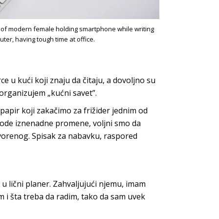
 of modern female holding smartphone while writing
ter, having tough time at office.
 u kući koji znaju da čitaju, a dovoljno su
 organizujem „kućni savet”.
apir koji zakačimo za frižider jednim od
ode iznenadne promene, voljni smo da
orenog. Spisak za nabavku, raspored
 lični planer. Zahvaljujući njemu, imam
m i šta treba da radim, tako da sam uvek