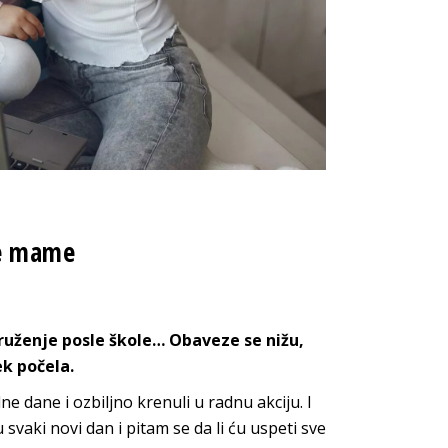
ne mame
druženje posle škole… Obaveze se nižu,
ek počela.
ne dane i ozbiljno krenuli u radnu akciju. I
vaki novi dan i pitam se da li ću uspeti sve