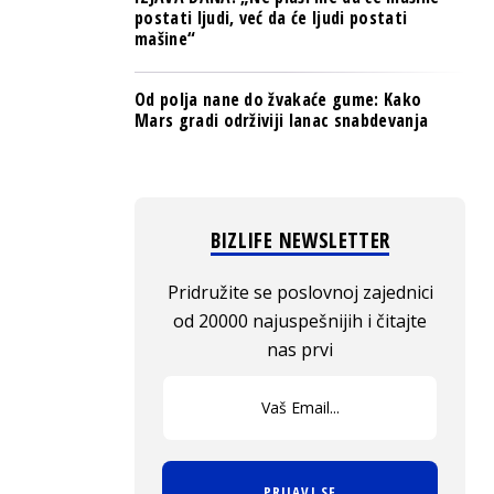
postati ljudi, već da će ljudi postati
mašine“
Od polja nane do žvakaće gume: Kako
Mars gradi održiviji lanac snabdevanja
BIZLIFE NEWSLETTER
Pridružite se poslovnoj zajednici
od 20000 najuspešnijih i čitajte
nas prvi
PRIJAVI SE