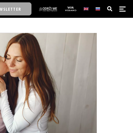
WSLETTER
E/SCHOOL
E/SCHOOL
A
A