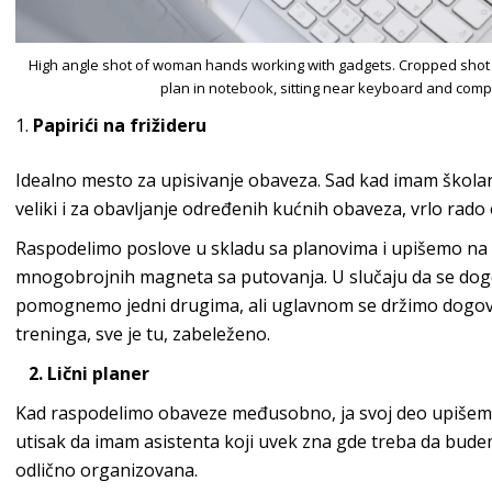
High angle shot of woman hands working with gadgets. Cropped shot
plan in notebook, sitting near keyboard and compu
Papirići na frižideru
Idealno mesto za upisivanje obaveza. Sad kad imam školarce
veliki i za obavljanje određenih kućnih obaveza, vrlo rado
Raspodelimo poslove u skladu sa planovima i upišemo na p
mnogobrojnih magneta sa putovanja. U slučaju da se dog
pomognemo jedni drugima, ali uglavnom se držimo dogov
treninga, sve je tu, zabeleženo.
2. Lični planer
Kad raspodelimo obaveze međusobno, ja svoj deo upišem u
utisak da imam asistenta koji uvek zna gde treba da bude
odlično organizovana.