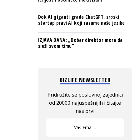
Dok AI giganti grade ChatGPT, srpski
startap pravi AI koji razume naše jezike
IZJAVA DANA: „Dobar direktor mora da
služi svom timu“
BIZLIFE NEWSLETTER
Pridružite se poslovnoj zajednici
od 20000 najuspešnijih i čitajte
nas prvi