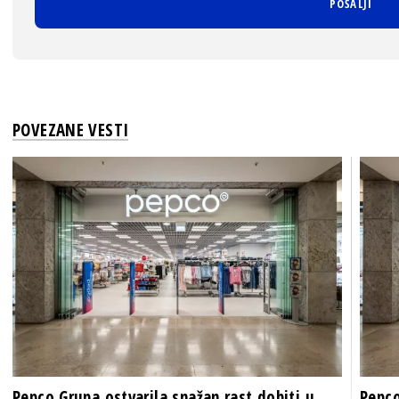
POVEZANE VESTI
Pepco Grupa ostvarila snažan rast dobiti u
Pepco