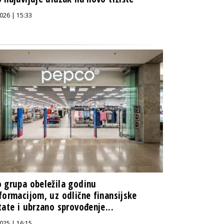
026 | 15:33
 grupa obeležila godinu
formacijom, uz odlične finansijske
tate i ubrzano sprovođenje...
025 | 16:15