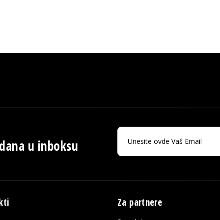
 dana u inboksu
kti
Za partnere