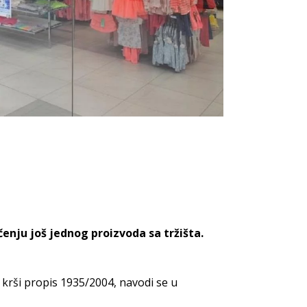
enju još jednog proizvoda sa tržišta.
 krši propis 1935/2004, navodi se u