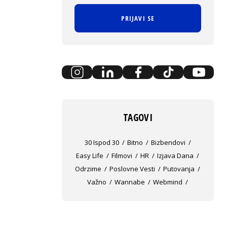
PRIJAVI SE
TAGOVI
30 Ispod 30
Bitno
Bizbendovi
Easy Life
Filmovi
HR
Izjava Dana
Odrzime
Poslovne Vesti
Putovanja
Važno
Wannabe
Webmind