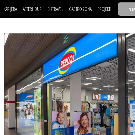
KARIJERA
AFTERHOUR
BIZTRAVEL
GASTRO ZONA
PROJEKTI
NE
POSAO
FILM I SCENA
NAJKOLEGA
LJUDI (HR)
KNJIGE
TASTY TALKS
POSAO
FILM I SCENA
NAJKOLEGA
JE
MOJ UGAO
AUTO SVET
30 ISPOD 30
LJUDI (HR)
KNJIGE
TASTY TALKS
USAVRŠAVANJE
STIL
BACK TO OFFIC
JE
MOJ UGAO
AUTO SVET
30 ISPOD 30
KNOW-HOW
WELLBEING
BIZBENDOVI
USAVRŠAVANJE
STIL
BACK TO OFFIC
BIZKOLEGIJUM
KNOW-HOW
WELLBEING
BIZBENDOVI
BMW BIZNIS LIG
BIZKOLEGIJUM
BIZLIFE WEEK
BMW BIZNIS LIG
IZJAVA GODINE
BIZLIFE WEEK
IZJAVA GODINE