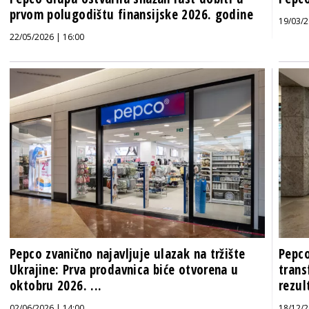
prvom polugodištu finansijske 2026. godine
19/03/2
22/05/2026 | 16:00
Pepco zvanično najavljuje ulazak na tržište
Pepco
Ukrajine: Prva prodavnica biće otvorena u
trans
oktobru 2026. ...
rezul
02/06/2026 | 14:00
18/12/2