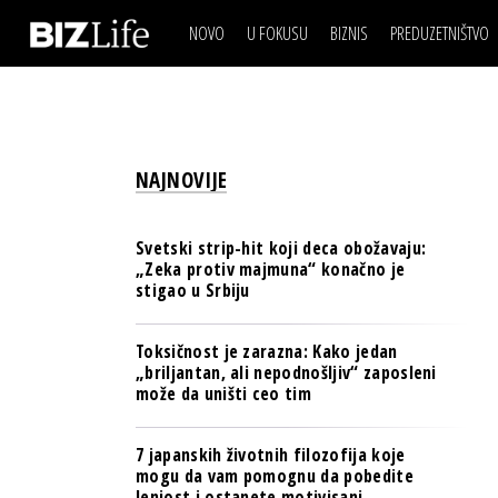
NOVO
U FOKUSU
BIZNIS
PREDUZETNIŠTVO
IZJAVA DANA
BIZNIS SCENA
VIDEO
REAL ESTATE
IZJAVA DANA
BIZNIS SCENA
BREND I KOMUNIKACI
VIDEO
REAL ESTATE
ESG & ENERGY
NAJNOVIJE
BREND I KOMUNIKACI
BANKE
ESG & ENERGY
OSIGURANJE
Svetski strip-hit koji deca obožavaju:
BANKE
„Zeka protiv majmuna“ konačno je
TECH I AI
stigao u Srbiju
OSIGURANJE
BIZNIS & SPORT
TECH I AI
Toksičnost je zarazna: Kako jedan
PULS REGIONA
„briljantan, ali nepodnošljiv“ zaposleni
BIZNIS & SPORT
može da uništi ceo tim
NOVO NA RAFU
PULS REGIONA
7 japanskih životnih filozofija koje
NOVO NA RAFU
mogu da vam pomognu da pobedite
lenjost i ostanete motivisani