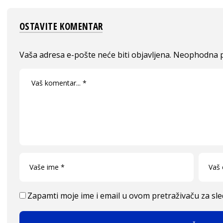
OSTAVITE KOMENTAR
Vaša adresa e-pošte neće biti objavljena.
Neophodna p
Zapamti moje ime i email u ovom pretraživaču za sl