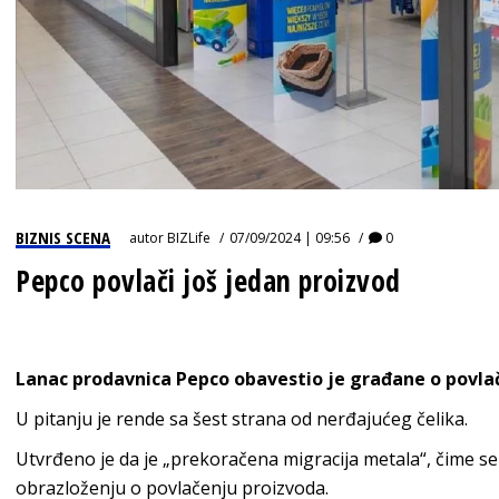
BIZNIS SCENA
autor
BIZLife
07/09/2024 | 09:56
0
Pepco povlači još jedan proizvod
Lanac prodavnica Pepco obavestio je građane o povlač
U pitanju je rende sa šest strana od nerđajućeg čelika.
Utvrđeno je da je „prekoračena migracija metala“, čime se
obrazloženju o povlačenju proizvoda.