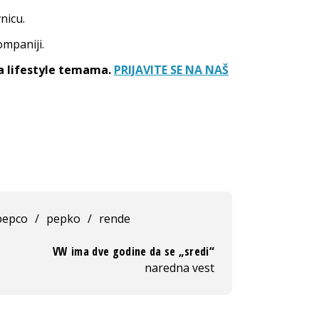
nicu.
ompaniji.
sa lifestyle temama.
PRIJAVITE SE NA NAŠ
pepco
/
pepko
/
rende
VW ima dve godine da se „sredi“
naredna vest