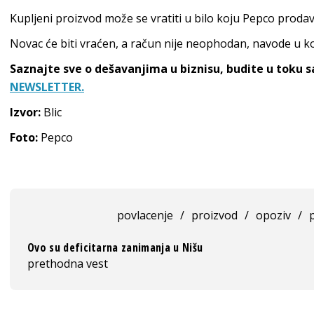
Kupljeni proizvod može se vratiti u bilo koju Pepco prodav
Novac će biti vraćen, a račun nije neophodan, navode u k
Saznajte sve o dešavanjima u biznisu, budite u toku 
NEWSLETTER.
Izvor:
Blic
Foto:
Pepco
povlacenje
/
proizvod
/
opoziv
/
Ovo su deficitarna zanimanja u Nišu
prethodna vest