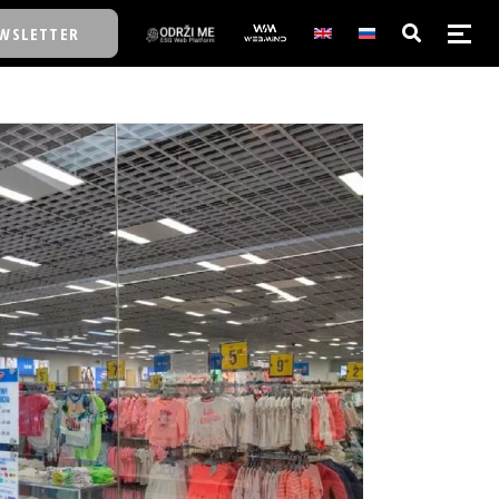
WSLETTER
E/SCHOOL
E/SCHOOL
A
A