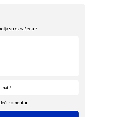
olja su označena
*
edeći komentar.