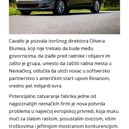
Cavallo je pozvala izvršnog direktora Olivera
Blumea, koji nije trebalo da bude među
govornicima, da izađe pred radnike i objasni im
zašto je grupa, umesto da zaštiti radna mesta u
Nemačkoj, odlučila da uloži novac u softversko
partnerstvo s američkim start-upom Rivianom,
vredno pet milijardi evra.
Potencijalno zatvaranje fabrika jedne od
najpoznatijih nemačkih firmi je nova potvrda
problema u najvećoj evropskoj privredi, koja muku
muči sa slabim rastom, posustalim izvozom, višim
troškovima i jeftinijom inostranom konkurencijom.