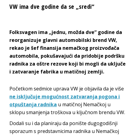
VW ima dve godine da se „sredi“
Folksvagen ima „jednu, možda dve“ godine da
reorganizuje glavni automobilski brend VW,
rekao je šef finansija nemačkog proizvođača
automobila, pokušavajući da pridobije podršku
radnika za oštre rezove koji bi mogli da uključe
i zatvaranje fabrika u matičnoj zemlji.
Početkom sedmice uprava VW je objavila da je više
ne isključuje mogućnost zatvaranja pogona i
otpuštanja radnika
u matičnoj Nemačkoj u
sklopu smanjenja troškova u ključnom brendu VW.
Dodali su i da planiraju da ponište dugogodišnji
sporazum s predstavnicima radnika u Nemačkoj