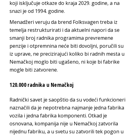
koji isključuje otkaze do kraja 2029. godine, a na
snazi je od 1994. godine.
Menadžeri veruju da brend Folksvagen treba iz
temelja restrukturirati i da aktuelni napori da se
smanji broj radnika programima prevremene
penzije i otpremnina neće biti dovoljni, poručili su
iz uprave, ne precizirajući koliko bi radnih mesta u
Nemačkoj moglo biti ugašeno, ni koje bi fabrike
mogle biti zatvorene.
120.000 radnika u Nemačkoj
Radnički savet je saopštio da su vodeći funkcioneri
naznačili da je nepotrebna najmanje jedna fabrika
vozila i jedna fabrika komponenti. Otkad je
osnovana, kompanija nije u Nemačkoj zatvorila
nijednu fabriku, a u svetu su zatvorili tek pogon u