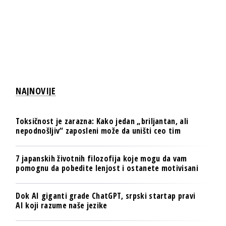
NAJNOVIJE
Toksičnost je zarazna: Kako jedan „briljantan, ali
nepodnošljiv“ zaposleni može da uništi ceo tim
7 japanskih životnih filozofija koje mogu da vam
pomognu da pobedite lenjost i ostanete motivisani
Dok AI giganti grade ChatGPT, srpski startap pravi
AI koji razume naše jezike