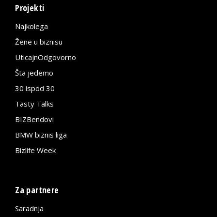
Projekti
Najkolega
Žene u biznisu
UticajnOdgovorno
Šta jedemo
30 ispod 30
Tasty Talks
BIZBendovi
BMW biznis liga
Bizlife Week
Za partnere
Saradnja