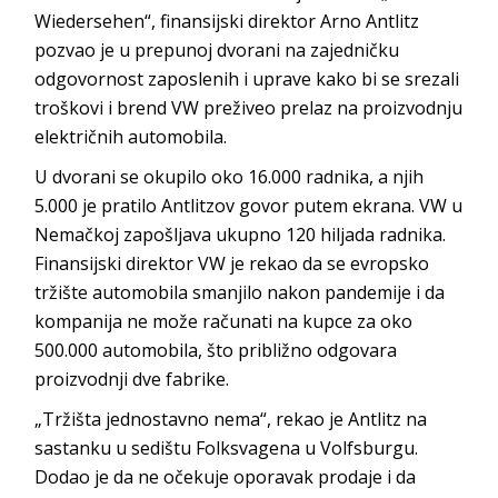
Wiedersehen“, finansijski direktor Arno Antlitz
pozvao je u prepunoj dvorani na zajedničku
odgovornost zaposlenih i uprave kako bi se srezali
troškovi i brend VW preživeo prelaz na proizvodnju
električnih automobila.
U dvorani se okupilo oko 16.000 radnika, a njih
5.000 je pratilo Antlitzov govor putem ekrana. VW u
Nemačkoj zapošljava ukupno 120 hiljada radnika.
Finansijski direktor VW je rekao da se evropsko
tržište automobila smanjilo nakon pandemije i da
kompanija ne može računati na kupce za oko
500.000 automobila, što približno odgovara
proizvodnji dve fabrike.
„Tržišta jednostavno nema“, rekao je Antlitz na
sastanku u sedištu Folksvagena u Volfsburgu.
Dodao je da ne očekuje oporavak prodaje i da