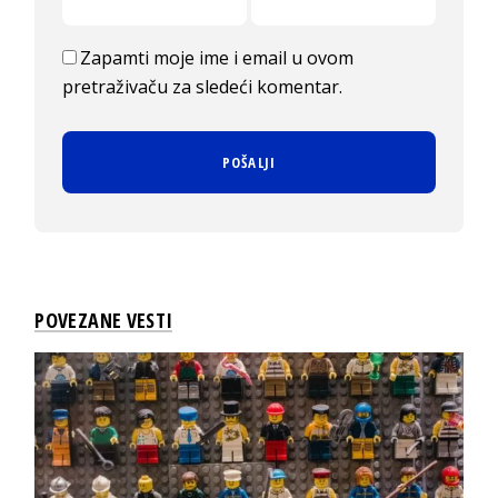
Zapamti moje ime i email u ovom
pretraživaču za sledeći komentar.
POVEZANE VESTI