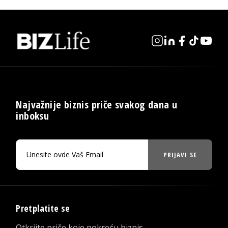
Najvažnije biznis priče svakog dana u
inboksu
PRIJAVI SE
Pretplatite se
Otkrijte priče koje pokreću biznis