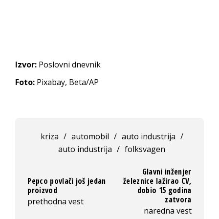
Izvor:
Poslovni dnevnik
Foto:
Pixabay, Beta/AP
kriza
/
automobil
/
auto industrija
/
auto industrija
/
folksvagen
Glavni inženjer
Pepco povlači još jedan
železnice lažirao CV,
proizvod
dobio 15 godina
zatvora
prethodna vest
naredna vest