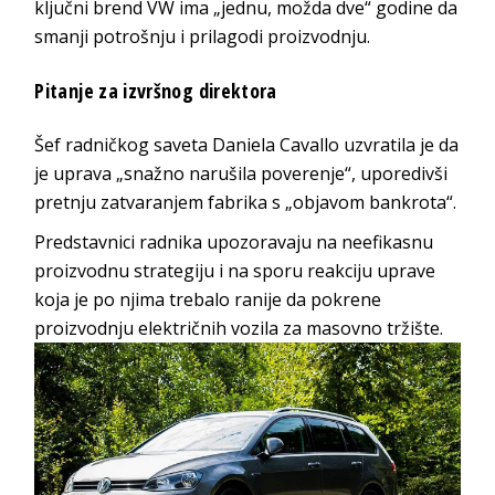
ključni brend VW ima „jednu, možda dve“ godine da
smanji potrošnju i prilagodi proizvodnju.
Pitanje za izvršnog direktora
Šef radničkog saveta Daniela Cavallo uzvratila je da
je uprava „snažno narušila poverenje“, uporedivši
pretnju zatvaranjem fabrika s „objavom bankrota“.
Predstavnici radnika upozoravaju na neefikasnu
proizvodnu strategiju i na sporu reakciju uprave
koja je po njima trebalo ranije da pokrene
proizvodnju električnih vozila za masovno tržište.