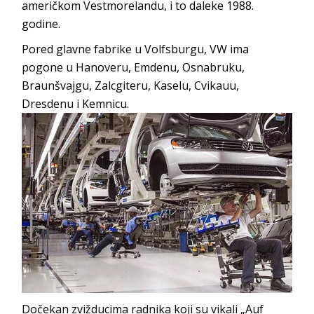
američkom Vestmorelandu, i to daleke 1988.
godine.
Pored glavne fabrike u Volfsburgu, VW ima
pogone u Hanoveru, Emdenu, Osnabruku,
Braunšvajgu, Zalcgiteru, Kaselu, Cvikauu,
Dresdenu i Kemnicu.
Dočekan zvižducima radnika koji su vikali „Auf