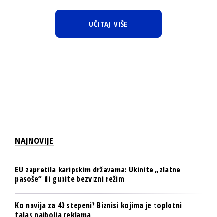
UČITAJ VIŠE
NAJNOVIJE
EU zapretila karipskim državama: Ukinite „zlatne
pasoše“ ili gubite bezvizni režim
Ko navija za 40 stepeni? Biznisi kojima je toplotni
talas najbolja reklama