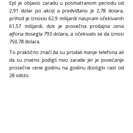
Epl je objavio zaradu u posmatranom periodu od
2,91 dolar po akciji a predviđano je 2,78 dolara,
prihod je iznosio 62,9 milijardi naspram očekivanih
61,57 milijardi, dok je prosečna prodajna cena
ajfona dosegla 793 dolara, a očekivalo se da iznosi
750,78 dolara.
To praktično znači da su prodali manje telefona ali
da su znatno podigli nivo zarade jer je povećanje
prosečne cene godinu na godinu dostiglo rast od
28 odsto.