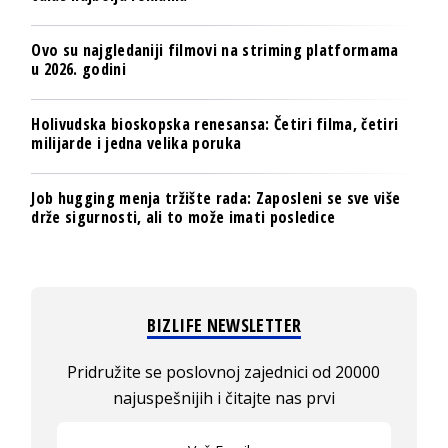
Ovo su najgledaniji filmovi na striming platformama
u 2026. godini
Holivudska bioskopska renesansa: Četiri filma, četiri
milijarde i jedna velika poruka
Job hugging menja tržište rada: Zaposleni se sve više
drže sigurnosti, ali to može imati posledice
BIZLIFE NEWSLETTER
Pridružite se poslovnoj zajednici od 20000
najuspešnijih i čitajte nas prvi