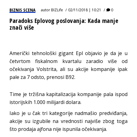
BIZNIS SCENA
autor
BIZLife
02/11/2018 | 10:21
0
Paradoks Eplovog poslovanja: Kada manje
znači više
Američki tehnološki gigant Epl objavio je da je u
četvrtom fiskalnom kvartalu zaradio više od
očekivanja Volstrita, ali su akcije kompanije ipak
pale za 7 odsto, prenosi
B92.
Time je tržišna kapitalizacija kompanije pala ispod
istorijskih 1.000 milijardi dolara.
Iako je u čak tri kategorije nadmašio predviđanja,
akcije su izgubile na vrednosti najviše zbog toga
što prodaja ajfona nije ispunila očekivanja.