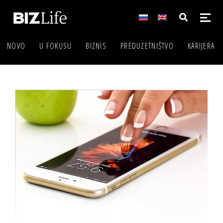
NOVO
U FOKUSU
BIZNIS
PREDUZETNIŠTVO
KARIJERA