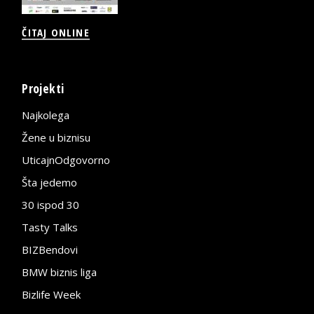
ČITAJ ONLINE
Projekti
Najkolega
Žene u biznisu
UticajnOdgovorno
Šta jedemo
30 ispod 30
Tasty Talks
BIZBendovi
BMW biznis liga
Bizlife Week