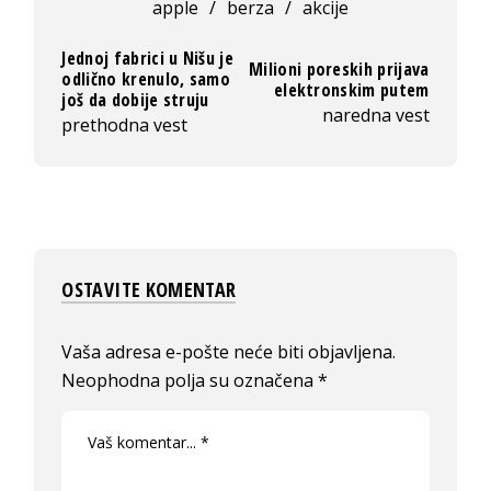
apple
/
berza
/
akcije
Jednoj fabrici u Nišu je
Milioni poreskih prijava
odlično krenulo, samo
elektronskim putem
još da dobije struju
naredna vest
prethodna vest
OSTAVITE KOMENTAR
Vaša adresa e-pošte neće biti objavljena.
Neophodna polja su označena
*