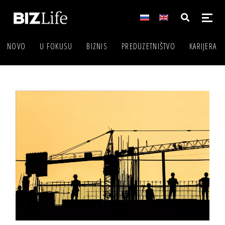
NOVO
U FOKUSU
BIZNIS
PREDUZETNIŠTVO
KARIJERA