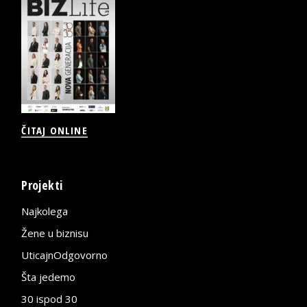
ČITAJ ONLINE
Projekti
Najkolega
Žene u biznisu
UticajnOdgovorno
Šta jedemo
30 ispod 30