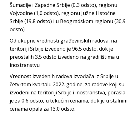
Šumadije i Zapadne Srbije (0,3 odsto), regionu
Vojvodine (1,0 odsto), regionu Južne i Istočne
Srbije (19,8 odsto) i u Beogradskom regionu (30,9
odsto).
Od ukupne vrednosti građevinskih radova, na
teritoriji Srbije izvedeno je 96,5 odsto, dok je
preostalih 3,5 odsto izvedeno na gradilištima u
inostranstvu.
Vrednost izvedenih radova izvođača iz Srbije u
četvrtom kvartalu 2022. godine, za radove koji su
izvođeni na teritoriji Srbije i inostranstva, porasla
je za 0,6 odsto, u tekućim cenama, dok je u stalnim
cenama opala za 13,0 odsto.