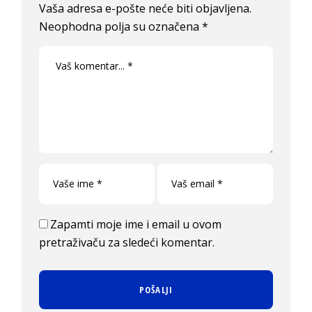
Vaša adresa e-pošte neće biti objavljena.
Neophodna polja su označena
*
Zapamti moje ime i email u ovom
pretraživaču za sledeći komentar.