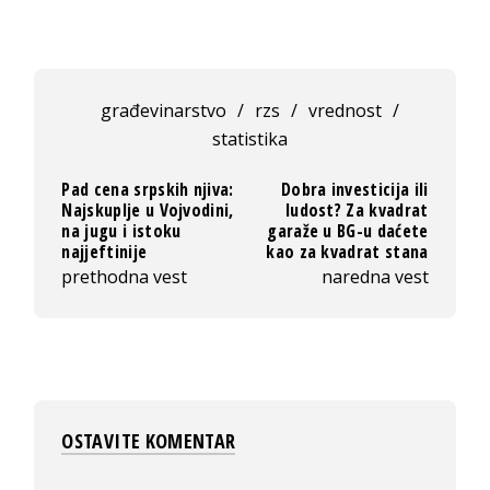
građevinarstvo
/
rzs
/
vrednost
/
statistika
Pad cena srpskih njiva:
Dobra investicija ili
Najskuplje u Vojvodini,
ludost? Za kvadrat
na jugu i istoku
garaže u BG-u daćete
najjeftinije
kao za kvadrat stana
prethodna vest
naredna vest
OSTAVITE KOMENTAR