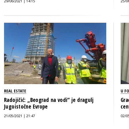
29/06/2021 | 14:15
25/0
REAL ESTATE
U F
Radojičić: „Beograd na vodi” je dragulj
Gra
Jugoistočne Evrope
cen
21/05/2021 | 21:47
02/0