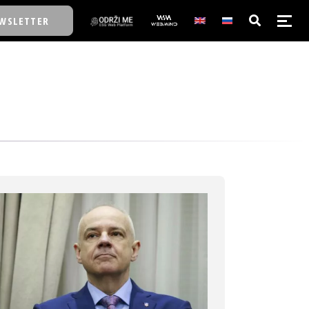
WSLETTER
E/SCHOOL
E/SCHOOL
A
A