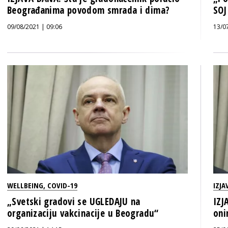
Beograđanima povodom smrada i dima?
SOJ
09/08/2021 | 09:06
13/0
WELLBEING
,
COVID-19
IZJA
„Svetski gradovi se UGLEDAJU na
IZJ
organizaciju vakcinacije u Beogradu“
oni