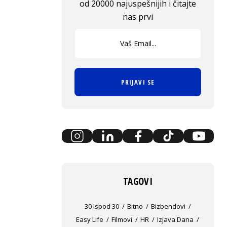
od 20000 najuspešnijih i čitajte
nas prvi
PRIJAVI SE
TAGOVI
30 Ispod 30
Bitno
Bizbendovi
Easy Life
Filmovi
HR
Izjava Dana