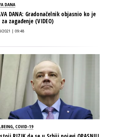
VA DANA
AVA DANA: Gradonačelnik objasnio ko je
v za zagađenje (VIDEO)
0/2021 | 09:48
LBEING
,
COVID-19
stoji RIZIK da se u Srbiji pojavi OPASNIJI