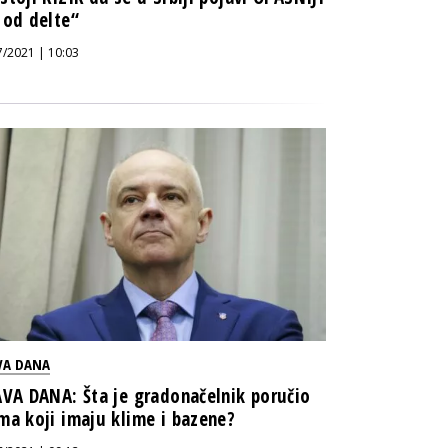
 od delte“
7/2021 | 10:03
VA DANA
AVA DANA: Šta je gradonačelnik poručio
ma koji imaju klime i bazene?