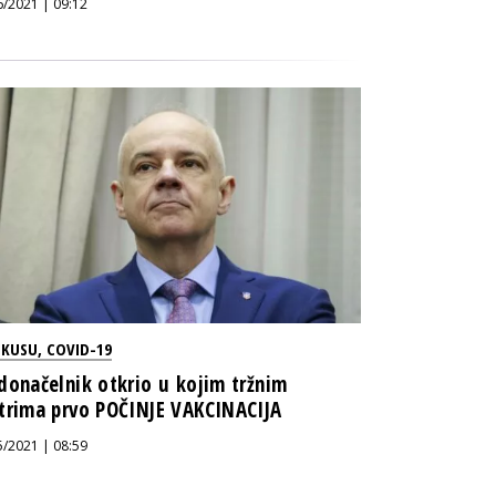
6/2021 | 09:12
OKUSU
,
COVID-19
donačelnik otkrio u kojim tržnim
trima prvo POČINJE VAKCINACIJA
5/2021 | 08:59