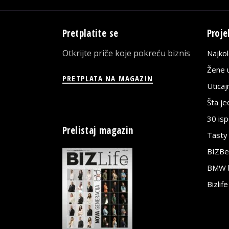
Pretplatite se
Proje
Otkrijte priče koje pokreću biznis
Najko
Žene u
PRETPLATA NA MAGAZIN
Utica
Šta j
30 is
Prelistaj magazin
Tasty
BIZBe
BMW bi
Bizlif