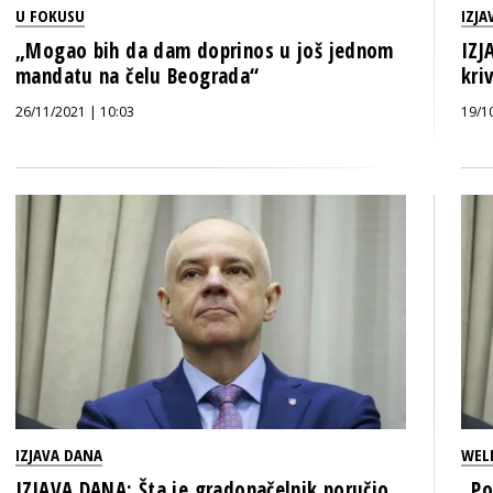
U FOKUSU
IZJA
„Mogao bih da dam doprinos u još jednom
IZJ
mandatu na čelu Beograda“
kri
26/11/2021 | 10:03
19/1
IZJAVA DANA
WEL
IZJAVA DANA: Šta je gradonačelnik poručio
„Po