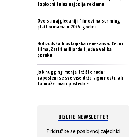
toplotni talas najbolja reklama
Ovo su najgledaniji filmovi na striming
platformama u 2026. godini
Holivudska bioskopska renesansa: Četiri
filma, četiri milijarde i jedna velika
poruka
Job hugging menja tržište rada:
Zaposleni se sve više drže sigurnosti, ali
to može imati posledice
BIZLIFE NEWSLETTER
Pridružite se poslovnoj zajednici