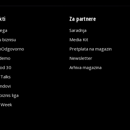
kti
Za partnere
lega
Saradnja
 biznisu
Media Kit
jnOdgovorno
Pretplata na magazin
edemo
Newsletter
pod 30
Arhiva magazina
 Talks
ndovi
znis liga
e Week