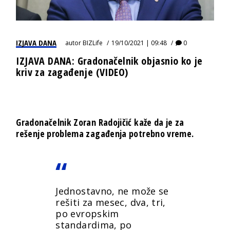
IZJAVA DANA
autor
BIZLife
19/10/2021 | 09:48
0
IZJAVA DANA: Gradonačelnik objasnio ko je
kriv za zagađenje (VIDEO)
Gradonačelnik Zoran Radojičić kaže da je za
rešenje problema zagađenja potrebno vreme.
Jednostavno, ne može se
rešiti za mesec, dva, tri,
po evropskim
standardima, po