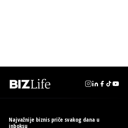
Najvažnije biznis priče svakog dana u
inboksu