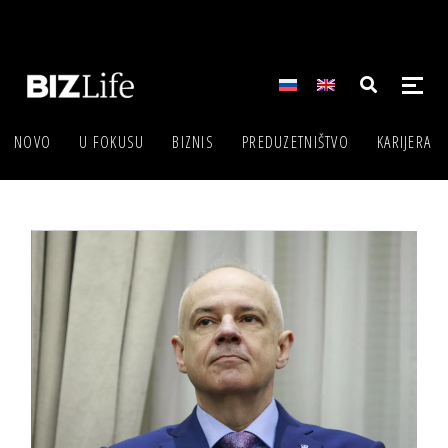
NOVO
U FOKUSU
BIZNIS
PREDUZETNIŠTVO
KARIJERA