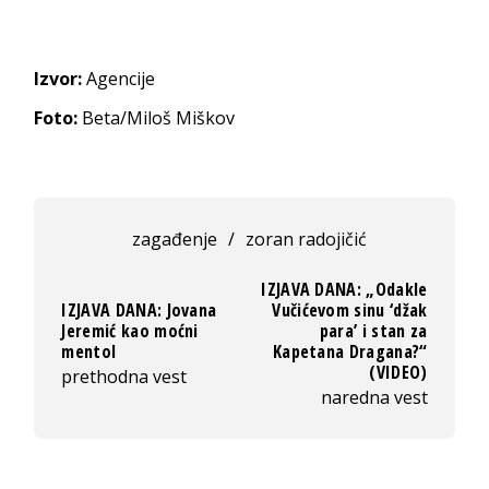
Izvor:
Agencije
Foto:
Beta/Miloš Miškov
zagađenje
/
zoran radojičić
IZJAVA DANA: „Odakle
IZJAVA DANA: Jovana
Vučićevom sinu ‘džak
Jeremić kao moćni
para’ i stan za
mentol
Kapetana Dragana?“
(VIDEO)
prethodna vest
naredna vest