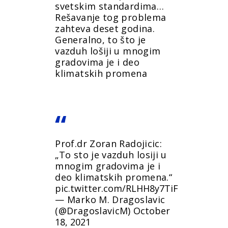
svetskim standardima…
Rešavanje tog problema
zahteva deset godina.
Generalno, to što je
vazduh lošiji u mnogim
gradovima je i deo
klimatskih promena
Prof.dr Zoran Radojicic:
„To sto je vazduh losiji u
mnogim gradovima je i
deo klimatskih promena.“
pic.twitter.com/RLHH8y7TiF
— Marko M. Dragoslavic
(@DragoslavicM)
October
18, 2021