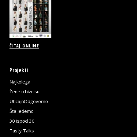
ČITAJ ONLINE
Projekti
Najkolega
Žene u biznisu
UticajnOdgovorno
Šta jedemo
30 ispod 30
Tasty Talks