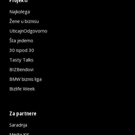
Najkolega
Žene u biznisu
UticajnOdgovorno
Šta jedemo
30 ispod 30
Tasty Talks
BIZBendovi
BMW biznis liga
Bizlife Week
Za partnere
Saradnja
Media Kit