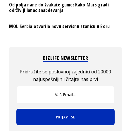
Od polja nane do žvakaće gume: Kako Mars gradi
održiviji lanac snabdevanja
MOL Serbia otvorila novu servisnu stanicu u Boru
BIZLIFE NEWSLETTER
Pridružite se poslovnoj zajednici od 20000
najuspešnijih i čitajte nas prvi
PRIJAVI SE