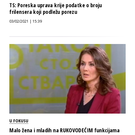
TS: Poreska uprava krije podatke o broju
frilensera koji podležu porezu
03/02/2021 | 15:39
U FOKUSU
Malo žena i mladih na RUKOVODEĆIM funkcijama