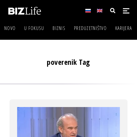
NOVO
U FOKUSU
BIZNIS
PREDUZETNIŠTVO
KARIJERA
poverenik Tag