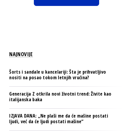
NAJNOVIJE
Šorts i sandale u kancelariji: Šta je prihvatljivo
nositi na posao tokom letnjih vrućina?
Generacija Z otkrila novi životni trend: Živite kao
italijanska baka
IZJAVA DANA: „Ne plaši me da će mašine postati
ljudi, već da će ljudi postati mašine“