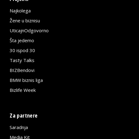
Najkolega
Žene u biznisu
UticajnOdgovorno
Šta jedemo
30 ispod 30
Tasty Talks
BIZBendovi
BMW biznis liga
Bizlife Week
Za partnere
Saradnja
Media Kit