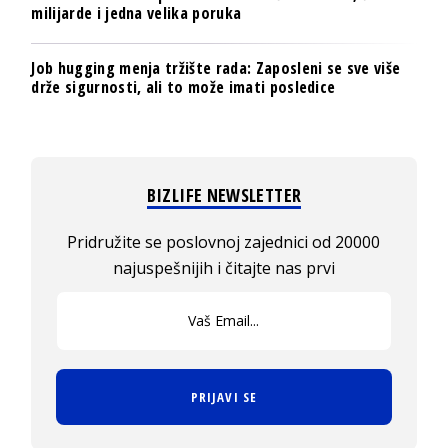
milijarde i jedna velika poruka
Job hugging menja tržište rada: Zaposleni se sve više
drže sigurnosti, ali to može imati posledice
BIZLIFE NEWSLETTER
Pridružite se poslovnoj zajednici od 20000
najuspešnijih i čitajte nas prvi
PRIJAVI SE