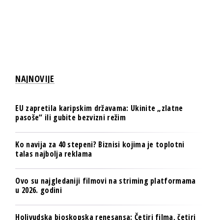
NAJNOVIJE
EU zapretila karipskim državama: Ukinite „zlatne
pasoše“ ili gubite bezvizni režim
Ko navija za 40 stepeni? Biznisi kojima je toplotni
talas najbolja reklama
Ovo su najgledaniji filmovi na striming platformama
u 2026. godini
Holivudska bioskopska renesansa: Četiri filma, četiri