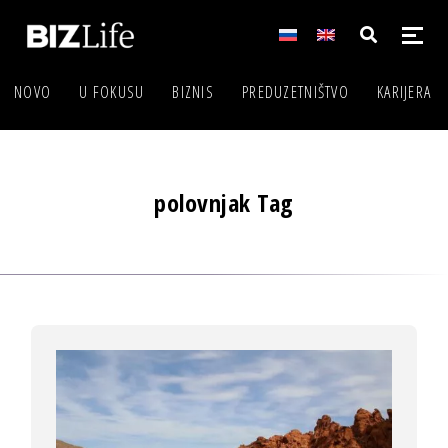
NOVO
U FOKUSU
BIZNIS
PREDUZETNIŠTVO
KARIJERA
polovnjak Tag