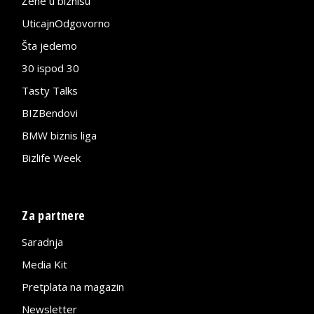
Žene u biznisu
UticajnOdgovorno
Šta jedemo
30 ispod 30
Tasty Talks
BIZBendovi
BMW biznis liga
Bizlife Week
Za partnere
Saradnja
Media Kit
Pretplata na magazin
Newsletter