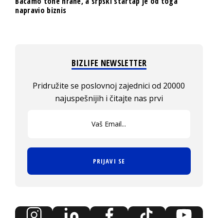
Bacamo tone hrane, a srpski startap je od toga
napravio biznis
BIZLIFE NEWSLETTER
Pridružite se poslovnoj zajednici od 20000
najuspešnijih i čitajte nas prvi
PRIJAVI SE