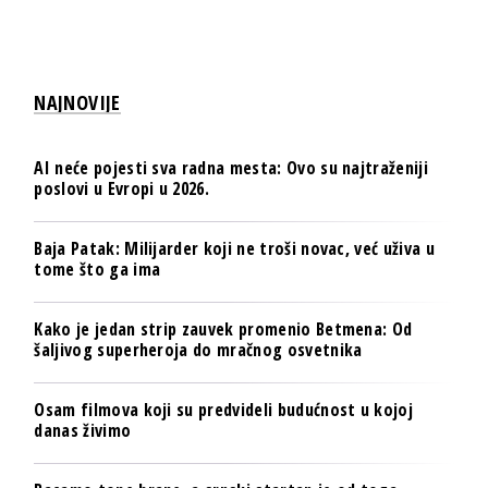
NAJNOVIJE
AI neće pojesti sva radna mesta: Ovo su najtraženiji
poslovi u Evropi u 2026.
Baja Patak: Milijarder koji ne troši novac, već uživa u
tome što ga ima
Kako je jedan strip zauvek promenio Betmena: Od
šaljivog superheroja do mračnog osvetnika
Osam filmova koji su predvideli budućnost u kojoj
danas živimo