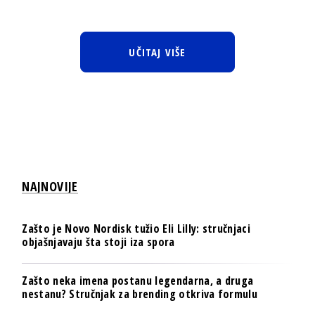
UČITAJ VIŠE
NAJNOVIJE
Zašto je Novo Nordisk tužio Eli Lilly: stručnjaci
objašnjavaju šta stoji iza spora
Zašto neka imena postanu legendarna, a druga
nestanu? Stručnjak za brending otkriva formulu