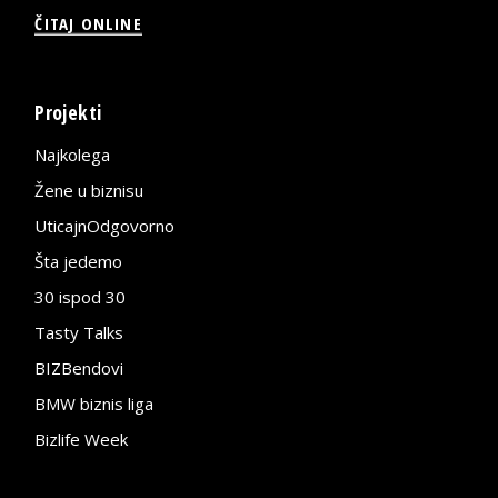
ČITAJ ONLINE
Projekti
Najkolega
Žene u biznisu
UticajnOdgovorno
Šta jedemo
30 ispod 30
Tasty Talks
BIZBendovi
BMW biznis liga
Bizlife Week