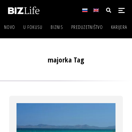
NOVO
U FOKUSU
BIZNIS
PREDUZETNIŠTVO
KARIJERA
majorka Tag