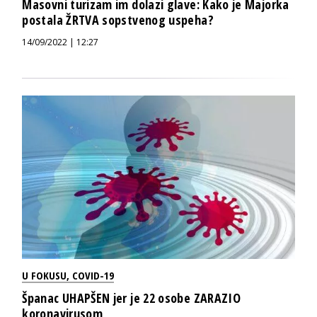
Masovni turizam im dolazi glave: Kako je Majorka
postala ŽRTVA sopstvenog uspeha?
14/09/2022 | 12:27
U FOKUSU
,
COVID-19
Španac UHAPŠEN jer je 22 osobe ZARAZIO
koronavirusom