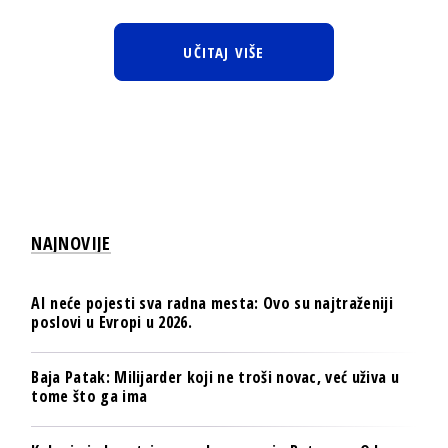
UČITAJ VIŠE
NAJNOVIJE
AI neće pojesti sva radna mesta: Ovo su najtraženiji
poslovi u Evropi u 2026.
Baja Patak: Milijarder koji ne troši novac, već uživa u
tome što ga ima