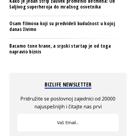
Kako je jedan strip zauvek promenio Betmena: Od
šaljivog superheroja do mračnog osvetnika
Osam filmova koji su predvideli budućnost u kojoj
danas živimo
Bacamo tone hrane, a srpski startap je od toga
napravio biznis
BIZLIFE NEWSLETTER
Pridružite se poslovnoj zajednici od 20000
najuspešnijih i čitajte nas prvi