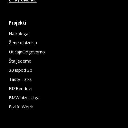
Projekti
Najkolega
Žene u biznisu
UticajnOdgovorno
Šta jedemo
30 ispod 30
Tasty Talks
BIZBendovi
BMW biznis liga
Bizlife Week