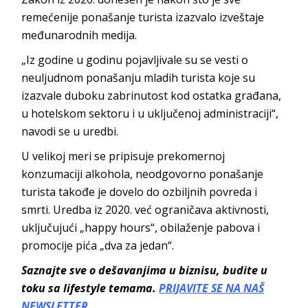
remećenije ponašanje turista izazvalo izveštaje
međunarodnih medija.
„Iz godine u godinu pojavljivale su se vesti o
neuljudnom ponašanju mladih turista koje su
izazvale duboku zabrinutost kod ostatka građana,
u hotelskom sektoru i u uključenoj administraciji“,
navodi se u uredbi.
U velikoj meri se pripisuje prekomernoj
konzumaciji alkohola, neodgovorno ponašanje
turista takođe je dovelo do ozbiljnih povreda i
smrti. Uredba iz 2020. već ograničava aktivnosti,
uključujući „happy hours“, obilaženje pabova i
promocije pića „dva za jedan“.
Saznajte sve o dešavanjima u biznisu, budite u
toku sa lifestyle temama.
PRIJAVITE SE NA NAŠ
NEWSLETTER.