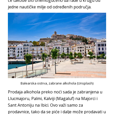
će takođe biti onemogućeno da rade u krugu od
jedne nautičke milje od određenih područja.
Balearska ostrva, zabrane alkohola (Unsplash)
Prodaja alkohola preko noći sada je zabranjena u
Llucmajoru, Palmi, Kalviji (Magaluf) na Majorci i
Sant Antoniju na Ibici. Ovo važi samo za
prodavnice, tako da se piće i dalje može prodavati u