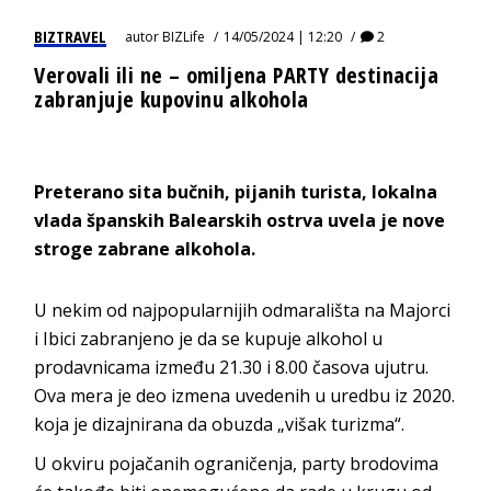
BIZTRAVEL
autor
BIZLife
14/05/2024 | 12:20
2
Verovali ili ne – omiljena PARTY destinacija
zabranjuje kupovinu alkohola
Preterano sita bučnih, pijanih turista, lokalna
vlada španskih Balearskih ostrva uvela je nove
stroge zabrane alkohola.
U nekim od najpopularnijih odmarališta na Majorci
i Ibici zabranjeno je da se kupuje alkohol u
prodavnicama između 21.30 i 8.00 časova ujutru.
Ova mera je deo izmena uvedenih u uredbu iz 2020.
koja je dizajnirana da obuzda „višak turizma“.
U okviru pojačanih ograničenja, party brodovima