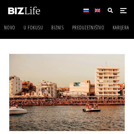
NOVO
U FOKUSU
BIZNIS
PREDUZETNIŠTVO
KARIJERA