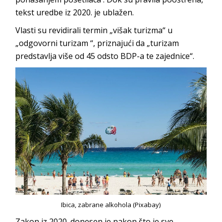
tekst uredbe iz 2020. je ublažen.
Vlasti su revidirali termin „višak turizma“ u
„odgovorni turizam “, priznajući da „turizam
predstavlja više od 45 odsto BDP-a te zajednice“.
Ibica, zabrane alkohola (Pixabay)
Zakon iz 2020. donesen je nakon što je sve