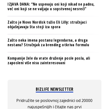
IZJAVA DANA: “Ne uspevaju oni koji nikad ne padnu,
već oni koji se ne valjaju u sopstvenoj nesreći”
Zašto je Novo Nordisk tužio Eli Lilly: stručnjaci
objašnjavaju šta stoji iza spora
Zašto neka imena postanu legendarna, a druga
nestanu? Stručnjak za brending otkriva formulu
Kompanije žele da vrate druženje posle posla, ali
zaposleni više nisu zainteresovani
BIZLIFE NEWSLETTER
Pridružite se poslovnoj zajednici od 20000
najuspešnijih i čitajte nas prvi