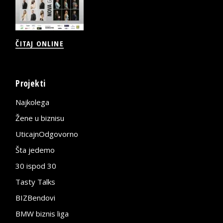
ČITAJ ONLINE
Projekti
Najkolega
Žene u biznisu
UticajnOdgovorno
Šta jedemo
30 ispod 30
Tasty Talks
BIZBendovi
BMW biznis liga