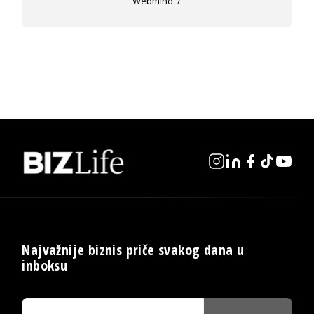
Webmind
Najvažnije biznis priče svakog dana u
inboksu