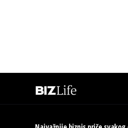
Najvažnije biznis priče svakog