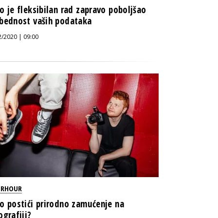
o je fleksibilan rad zapravo poboljšao
bednost vaših podataka
2/2020 | 09:00
ERHOUR
o postići prirodno zamućenje na
ografiji?