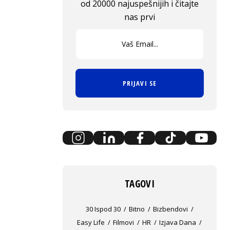
od 20000 najuspešnijih i čitajte
nas prvi
PRIJAVI SE
TAGOVI
30 Ispod 30
Bitno
Bizbendovi
Easy Life
Filmovi
HR
Izjava Dana