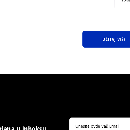
10/0
UČITAJ VIŠE
 dana u inboksu