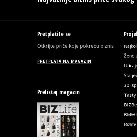
Pretplatite se
Proje
Otkrijte priče koje pokreću biznis
Najko
Žene u
PRETPLATA NA MAGAZIN
Utica
Šta j
30 is
Prelistaj magazin
Tasty
BIZBe
BMW bi
Bizlif