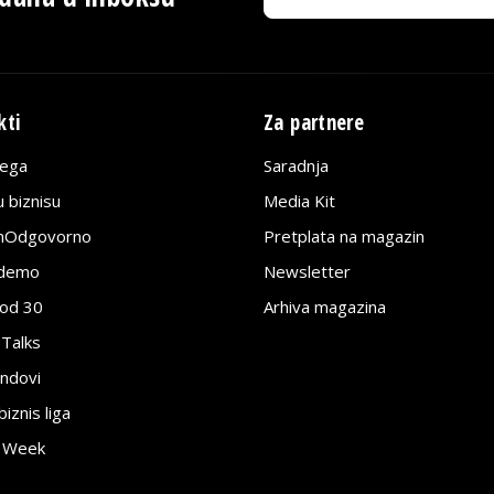
kti
Za partnere
lega
Saradnja
 biznisu
Media Kit
jnOdgovorno
Pretplata na magazin
edemo
Newsletter
pod 30
Arhiva magazina
 Talks
ndovi
znis liga
e Week