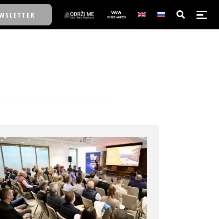
WSLETTER
E/SCHOOL
E/SCHOOL
A
A