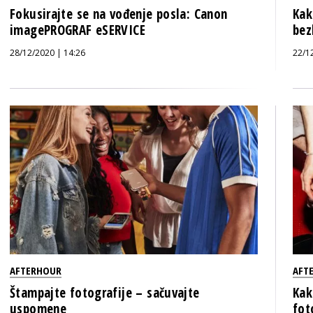
Fokusirajte se na vođenje posla: Canon
Kak
imagePROGRAF eSERVICE
bez
28/12/2020 | 14:26
22/1
AFTERHOUR
AFT
Štampajte fotografije – sačuvajte
Kak
uspomene
fot