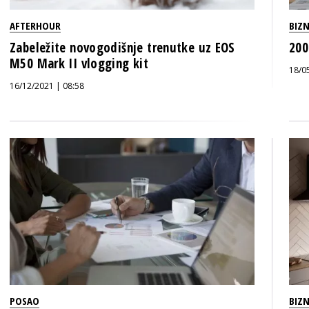
AFTERHOUR
BIZN
Zabeležite novogodišnje trenutke uz EOS
200
M50 Mark II vlogging kit
18/0
16/12/2021 | 08:58
POSAO
BIZN