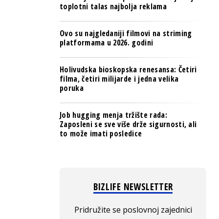
toplotni talas najbolja reklama
Ovo su najgledaniji filmovi na striming
platformama u 2026. godini
Holivudska bioskopska renesansa: Četiri
filma, četiri milijarde i jedna velika
poruka
Job hugging menja tržište rada:
Zaposleni se sve više drže sigurnosti, ali
to može imati posledice
BIZLIFE NEWSLETTER
Pridružite se poslovnoj zajednici