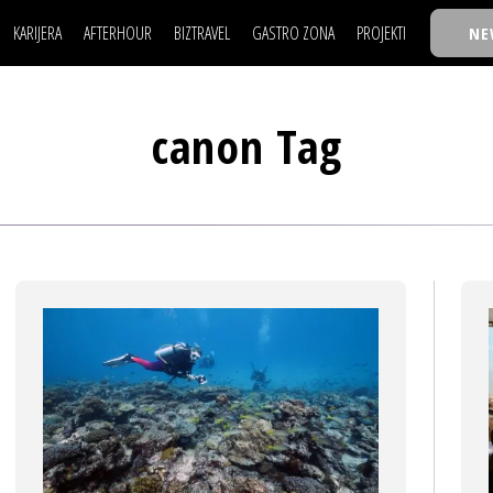
KARIJERA
AFTERHOUR
BIZTRAVEL
GASTRO ZONA
PROJEKTI
NE
POSAO
FILM I SCENA
NAJKOLEGA
LJUDI (HR)
KNJIGE
TASTY TALKS
POSAO
FILM I SCENA
NAJKOLEGA
JE
MOJ UGAO
AUTO SVET
30 ISPOD 30
canon Tag
LJUDI (HR)
KNJIGE
TASTY TALKS
USAVRŠAVANJE
STIL
BACK TO OFFIC
JE
MOJ UGAO
AUTO SVET
30 ISPOD 30
KNOW-HOW
WELLBEING
BIZBENDOVI
USAVRŠAVANJE
STIL
BACK TO OFFIC
BIZKOLEGIJUM
KNOW-HOW
WELLBEING
BIZBENDOVI
BMW BIZNIS LIG
BIZKOLEGIJUM
BIZLIFE WEEK
BMW BIZNIS LIG
IZJAVA GODINE
BIZLIFE WEEK
IZJAVA GODINE