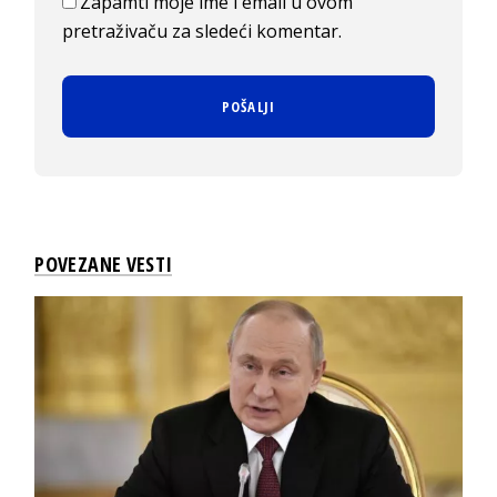
Zapamti moje ime i email u ovom
pretraživaču za sledeći komentar.
POVEZANE VESTI