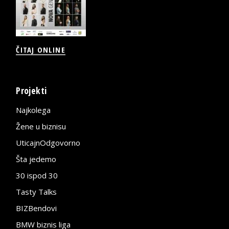
ČITAJ ONLINE
Projekti
Najkolega
Žene u biznisu
UticajnOdgovorno
Šta jedemo
30 ispod 30
Tasty Talks
BIZBendovi
BMW biznis liga