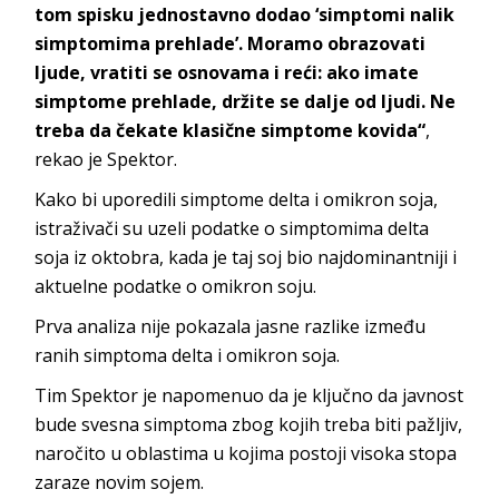
tom spisku jednostavno dodao ‘simptomi nalik
simptomima prehlade’. Moramo obrazovati
ljude, vratiti se osnovama i reći: ako imate
simptome prehlade, držite se dalje od ljudi. Ne
treba da čekate klasične simptome kovida“
,
rekao je Spektor.
Kako bi uporedili simptome delta i omikron soja,
istraživači su uzeli podatke o simptomima delta
soja iz oktobra, kada je taj soj bio najdominantniji i
aktuelne podatke o omikron soju.
Prva analiza nije pokazala jasne razlike između
ranih simptoma delta i omikron soja.
Tim Spektor je napomenuo da je ključno da javnost
bude svesna simptoma zbog kojih treba biti pažljiv,
naročito u oblastima u kojima postoji visoka stopa
zaraze novim sojem.