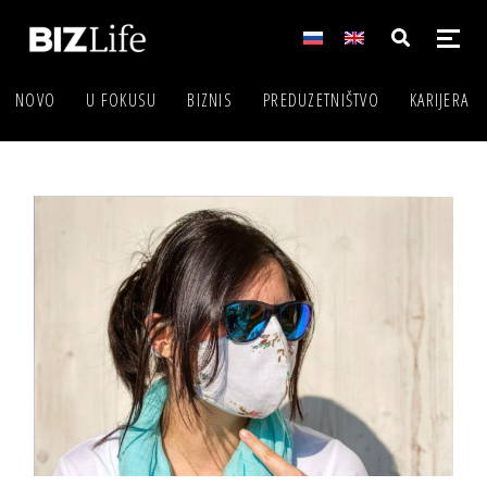
NOVO
U FOKUSU
BIZNIS
PREDUZETNIŠTVO
KARIJERA