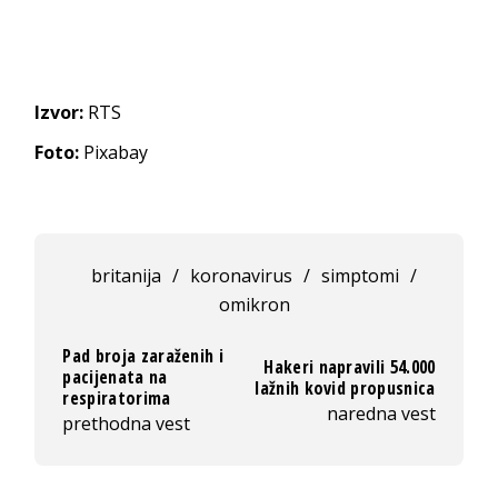
Izvor:
RTS
Foto:
Pixabay
britanija
/
koronavirus
/
simptomi
/
omikron
Pad broja zaraženih i
Hakeri napravili 54.000
pacijenata na
lažnih kovid propusnica
respiratorima
naredna vest
prethodna vest