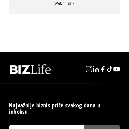
Webmind
Najvažnije biznis priče svakog dana u
inboksu