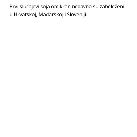
Prvi slučajevi soja omikron nedavno su zabeleženi i
u Hrvatskoj, Mađarskoj i Sloveniji.