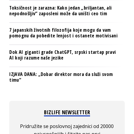
Toksičnost je zarazna: Kako jedan „briljantan, ali
nepodnošljiv“ zaposleni može da uništi ceo tim
7 japanskih životnih filozofija koje mogu da vam
pomognu da pobedite lenjost i ostanete motivisani
Dok AI giganti grade ChatGPT, srpski startap pravi
AI koji razume naše jezike
IZJAVA DANA: „Dobar direktor mora da služi svom
timu“
BIZLIFE NEWSLETTER
Pridružite se poslovnoj zajednici od 20000