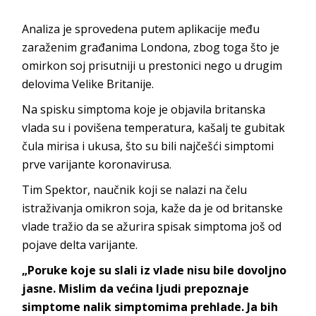
Analiza je sprovedena putem aplikacije među
zaraženim građanima Londona, zbog toga što je
omirkon soj prisutniji u prestonici nego u drugim
delovima Velike Britanije.
Na spisku simptoma koje je objavila britanska
vlada su i povišena temperatura, kašalj te gubitak
čula mirisa i ukusa, što su bili najčešći simptomi
prve varijante koronavirusa.
Tim Spektor, naučnik koji se nalazi na čelu
istraživanja omikron soja, kaže da je od britanske
vlade tražio da se ažurira spisak simptoma još od
pojave delta varijante.
„Poruke koje su slali iz vlade nisu bile dovoljno
jasne. Mislim da većina ljudi prepoznaje
simptome nalik simptomima prehlade. Ja bih