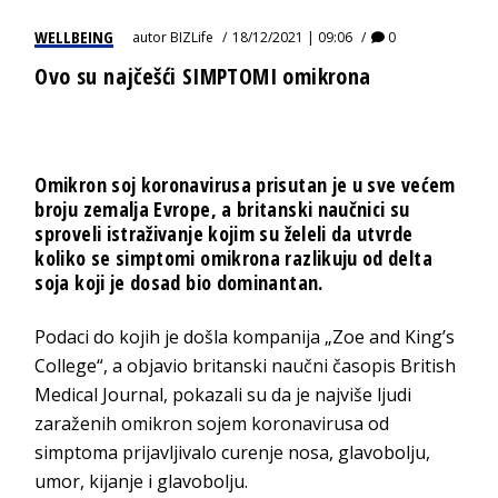
WELLBEING
autor
BIZLife
18/12/2021 | 09:06
0
Ovo su najčešći SIMPTOMI omikrona
Omikron soj koronavirusa prisutan je u sve većem
broju zemalja Evrope, a britanski naučnici su
sproveli istraživanje kojim su želeli da utvrde
koliko se simptomi omikrona razlikuju od delta
soja koji je dosad bio dominantan.
Podaci do kojih je došla kompanija „Zoe and King’s
College“, a objavio britanski naučni časopis British
Medical Journal, pokazali su da je najviše ljudi
zaraženih omikron sojem koronavirusa od
simptoma prijavljivalo curenje nosa, glavobolju,
umor, kijanje i glavobolju.