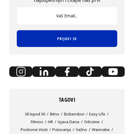
najuspešnijih i čitajte nas prvi
PRIJAVI SE
TAGOVI
30 Ispod 30
Bitno
Bizbendovi
Easy Life
Filmovi
HR
Izjava Dana
Odrzime
Poslovne Vesti
Putovanja
Važno
Wannabe