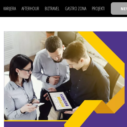
KARIJERA
AFTERHOUR
BIZTRAVEL
GASTRO ZONA
PROJEKTI
NE
POSAO
FILM I SCENA
NAJKOLEGA
LJUDI (HR)
KNJIGE
TASTY TALKS
POSAO
FILM I SCENA
NAJKOLEGA
JE
MOJ UGAO
AUTO SVET
30 ISPOD 30
LJUDI (HR)
KNJIGE
TASTY TALKS
USAVRŠAVANJE
STIL
BACK TO OFFIC
JE
MOJ UGAO
AUTO SVET
30 ISPOD 30
KNOW-HOW
WELLBEING
BIZBENDOVI
USAVRŠAVANJE
STIL
BACK TO OFFIC
BIZKOLEGIJUM
KNOW-HOW
WELLBEING
BIZBENDOVI
BMW BIZNIS LIG
BIZKOLEGIJUM
BIZLIFE WEEK
BMW BIZNIS LIG
IZJAVA GODINE
BIZLIFE WEEK
IZJAVA GODINE