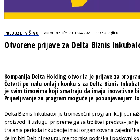
PREDUZETNIŠTVO
autor
BIZLife
01/04/2021 | 09:50
0
Otvorene prijave za Delta Biznis Inkubat
Kompanija Delta Holding otvorila je prijave za progra
Četvrti po redu onlajn konkurs za Delta Biznis Inkuba
je svim timovima koji smatraju da imaju inovativne biz
Prijavljivanje za program moguće je popunjavanjem 
Delta Biznis Inkubator je tromesečni program koji pomaže
proizvod ili uslugu, pripreme ga za tržište i predstavljanj
trajanja perioda inkubacije imati organizovana zajednička
će im biti Deltini resursi, mentorska podrška i poslovni ko