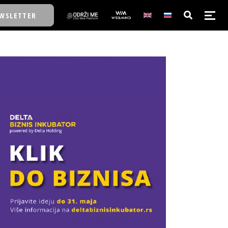
WSLETTER
E/SCHOOL
E/SCHOOL
A
A