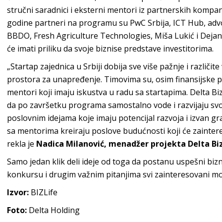
stručni saradnici i eksterni mentori iz partnerskih kompa
godine partneri na programu su PwC Srbija, ICT Hub, adv
BBDO, Fresh Agriculture Technologies, Miša Lukić i Dejan 
će imati priliku da svoje biznise predstave investitorima.
„Startap zajednica u Srbiji dobija sve više pažnje i različit
prostora za unapređenje. Timovima su, osim finansijske p
mentori koji imaju iskustva u radu sa startapima. Delta Bi
da po završetku programa samostalno vode i razvijaju svo
poslovnim idejama koje imaju potencijal razvoja i izvan gr
sa mentorima kreiraju poslove budućnosti koji će zainteres
rekla je
Nadica Milanović, menadžer projekta Delta Bi
Samo jedan klik deli ideje od toga da postanu uspešni biz
konkursu i drugim važnim pitanjima svi zainteresovani 
Izvor:
BIZLife
Foto:
Delta Holding