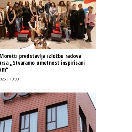
 Moretti predstavlja izložbu radova
rsa „Stvaramo umetnost inspirisani
jom“
025 | 13:33