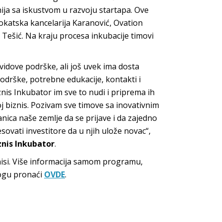
nija sa iskustvom u razvoju startapa. Ove
okatska kancelarija Karanović, Ovation
Tešić. Na kraju procesa inkubacije timovi
e vidove podrške, ali još uvek ima dosta
odrške, potrebne edukacije, kontakti i
znis Inkubator im sve to nudi i priprema ih
j biznis. Pozivam sve timove sa inovativnim
anica naše zemlje da se prijave i da zajedno
ovati investitore da u njih ulože novac“,
znis Inkubator
.
nisi. Više informacija samom programu,
mogu pronaći
OVDE
.