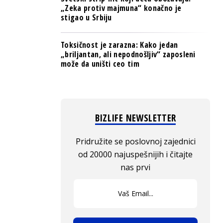
„Zeka protiv majmuna“ konačno je
stigao u Srbiju
Toksičnost je zarazna: Kako jedan
„briljantan, ali nepodnošljiv“ zaposleni
može da uništi ceo tim
BIZLIFE NEWSLETTER
Pridružite se poslovnoj zajednici
od 20000 najuspešnijih i čitajte
nas prvi