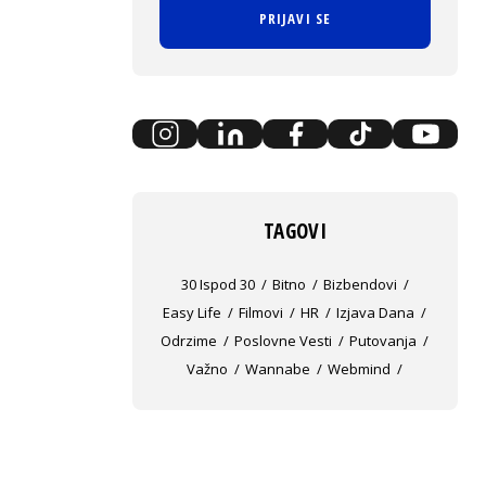
PRIJAVI SE
TAGOVI
30 Ispod 30
Bitno
Bizbendovi
Easy Life
Filmovi
HR
Izjava Dana
Odrzime
Poslovne Vesti
Putovanja
Važno
Wannabe
Webmind