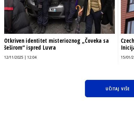
Otkriven identitet misterioznog „Čoveka sa
Czech
šeširom“ ispred Luvra
Inici
12/11/2025 | 12:04
15/01/2
UČITAJ VIŠE