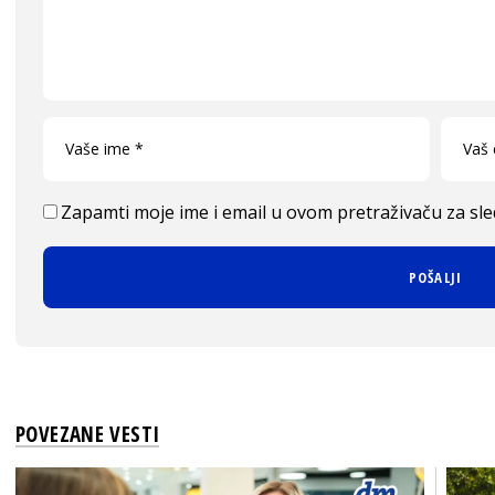
Zapamti moje ime i email u ovom pretraživaču za sl
POVEZANE VESTI