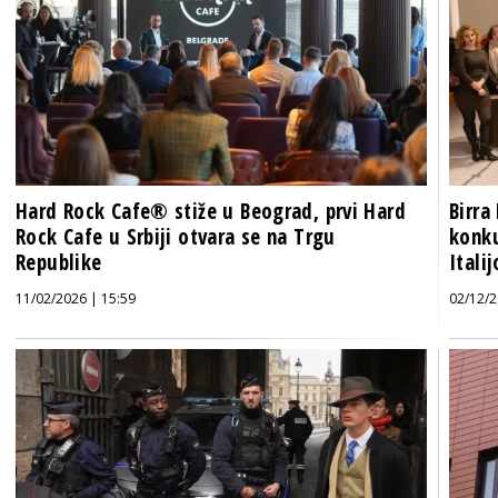
Hard Rock Cafe® stiže u Beograd, prvi Hard
Birra
Rock Cafe u Srbiji otvara se na Trgu
konku
Republike
Itali
11/02/2026 | 15:59
02/12/2