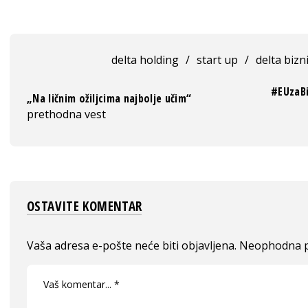
delta holding
/
start up
/
delta bizn
#EUzaBi
„Na ličnim ožiljcima najbolje učim“
prethodna vest
OSTAVITE KOMENTAR
Vaša adresa e-pošte neće biti objavljena.
Neophodna p