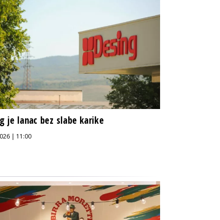
g je lanac bez slabe karike
026 | 11:00