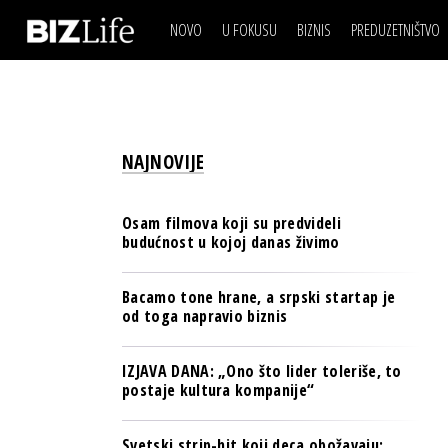
NOVO
U FOKUSU
BIZNIS
PREDUZETNIŠTVO
IZJAVA DANA
BIZNIS SCENA
VIDEO
REAL ESTATE
IZJAVA DANA
BIZNIS SCENA
BREND I KOMUNIKACI
VIDEO
REAL ESTATE
ESG & ENERGY
NAJNOVIJE
BREND I KOMUNIKACI
BANKE
ESG & ENERGY
OSIGURANJE
Osam filmova koji su predvideli
BANKE
budućnost u kojoj danas živimo
TECH I AI
OSIGURANJE
BIZNIS & SPORT
Bacamo tone hrane, a srpski startap je
TECH I AI
od toga napravio biznis
PULS REGIONA
BIZNIS & SPORT
NOVO NA RAFU
IZJAVA DANA: „Ono što lider toleriše, to
PULS REGIONA
postaje kultura kompanije“
NOVO NA RAFU
Svetski strip-hit koji deca obožavaju: