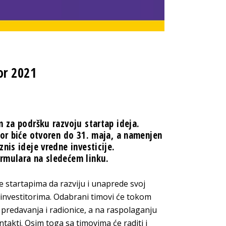
or 2021
m za podršku razvoju startap ideja.
tor biće otvoren do 31. maja, a namenjen
nis ideje vredne investicije.
formulara na sledećem
linku.
 startapima da razviju i unaprede svoj
e investitorima. Odabrani timovi će tokom
 predavanja i radionice, a na raspolaganju
ntakti. Osim toga sa timovima će raditi i