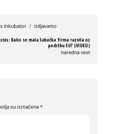
is inkubator
/
izdjavamo
znis: Kako se mala šabačka firma razvila uz
podršku EU? (VIDEO)
naredna vest
olja su označena
*