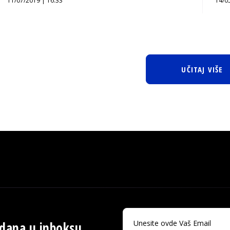
11/07/2019 | 16:33
14/0
UČITAJ VIŠE
 dana u inboksu