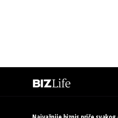
Najvažnije biznis priče svakog