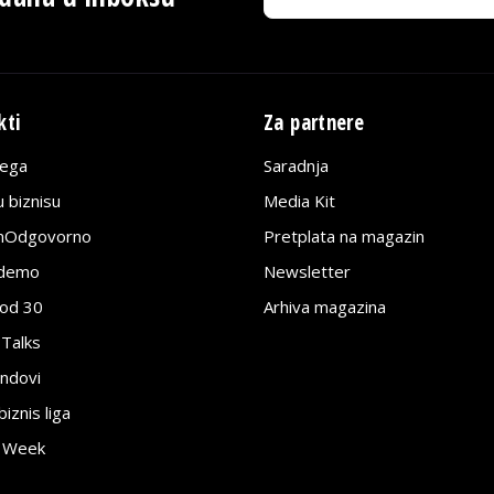
kti
Za partnere
lega
Saradnja
 biznisu
Media Kit
jnOdgovorno
Pretplata na magazin
edemo
Newsletter
pod 30
Arhiva magazina
 Talks
ndovi
znis liga
e Week