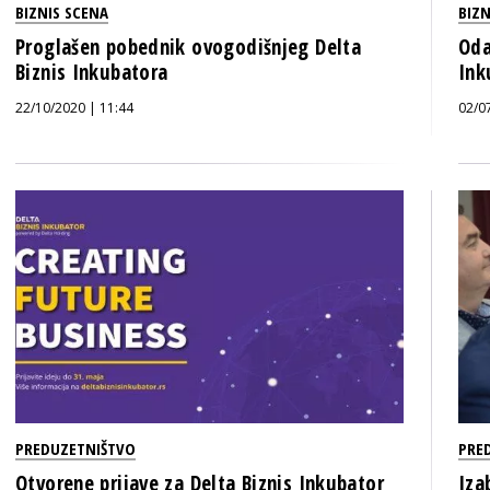
BIZNIS SCENA
BIZN
Proglašen pobednik ovogodišnjeg Delta
Oda
Biznis Inkubatora
Ink
22/10/2020 | 11:44
02/0
PREDUZETNIŠTVO
PRE
Otvorene prijave za Delta Biznis Inkubator
Iza