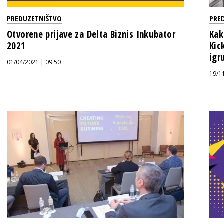
PREDUZETNIŠTVO
PRE
Otvorene prijave za Delta Biznis Inkubator
Kak
2021
Kic
igr
01/04/2021 | 09:50
19/1