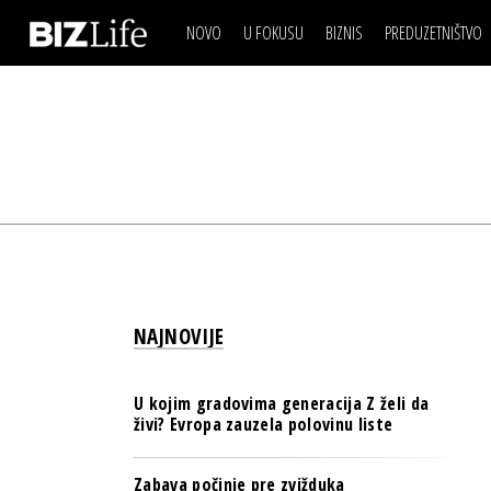
NOVO
U FOKUSU
BIZNIS
PREDUZETNIŠTVO
IZJAVA DANA
BIZNIS SCENA
VIDEO
REAL ESTATE
IZJAVA DANA
BIZNIS SCENA
BREND I KOMUNIKACI
VIDEO
REAL ESTATE
ESG & ENERGY
BREND I KOMUNIKACI
BANKE
ESG & ENERGY
OSIGURANJE
BANKE
TECH I AI
OSIGURANJE
BIZNIS & SPORT
NAJNOVIJE
TECH I AI
PULS REGIONA
BIZNIS & SPORT
NOVO NA RAFU
U kojim gradovima generacija Z želi da
PULS REGIONA
živi? Evropa zauzela polovinu liste
NOVO NA RAFU
Zabava počinje pre zvižduka