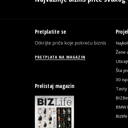
Pretplatite se
Proje
Otkrijte priče koje pokreću biznis
Najko
Žene u
PRETPLATA NA MAGAZIN
Utica
Šta j
30 is
Prelistaj magazin
Tasty
BIZBe
BMW bi
Bizlif