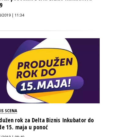
9
0/2019 | 11:34
IS SCENA
dužen rok za Delta Biznis Inkubator do
de 15. maja u ponoć