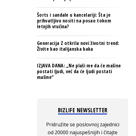
Šorts i sandale u kancelariji: Šta je
prihvatljivo nositi na posao tokom
letnjih vrućina?
Generacija Z otkrila novi životni trend:
Živite kao italijanska baka
IZJAVA DANA: „Ne plaši me da će mašine
postati ljudi, već da će ljudi postati
mašine“
BIZLIFE NEWSLETTER
Pridružite se poslovnoj zajednici
od 20000 najuspešnijih i čitajte