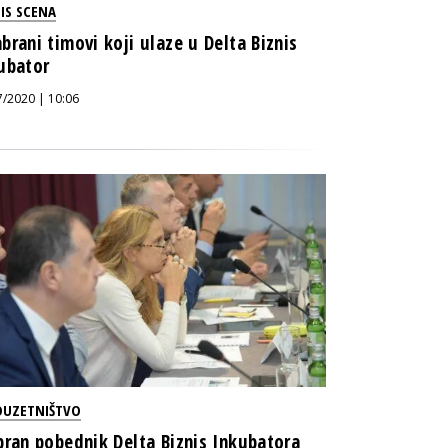
IS SCENA
brani timovi koji ulaze u Delta Biznis
ubator
7/2020 | 10:06
DUZETNIŠTVO
bran pobednik Delta Biznis Inkubatora