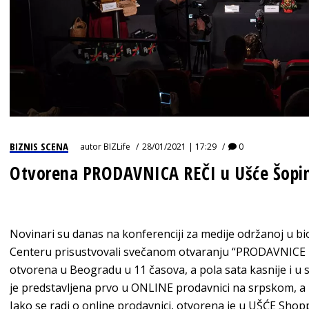
BIZNIS SCENA
autor
BIZLife
28/01/2021 | 17:29
0
Otvorena PRODAVNICA REČI u Ušće Šopi
Novinari su danas na konferenciji za medije održanoj u 
Centeru prisustvovali svečanom otvaranju “PRODAVNICE R
otvorena u Beogradu u 11 časova, a pola sata kasnije i 
je predstavljena prvo u ONLINE prodavnici na srpskom, a
Iako se radi o online prodavnici, otvorena je u UŠĆE Sh