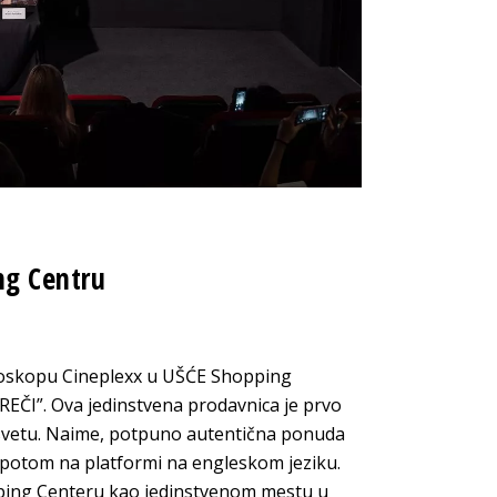
ng Centru
bioskopu Cineplexx u UŠĆE Shopping
EČI”. Ova jedinstvena prodavnica je prvo
u svetu. Naime, potpuno autentična ponuda
 potom na platformi na engleskom jeziku.
opping Centeru kao jedinstvenom mestu u