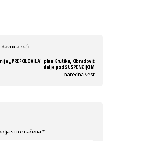
odavnica reči
ija „PREPOLOVILA“ plan Krušika, Obradović
i dalje pod SUSPENZIJOM
naredna vest
olja su označena
*