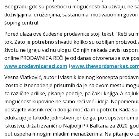
Beogradu gde su posetioci u mogućnosti da uživaju, ne sa
doživljajima, druženjima, sastancima, motivacionim govor
šoping centru!
Pored ulaza ove čudesne prodavnice stoji tekst: “Reči su 
tok. Zato je potrebno shvatiti koliko su ozbiljan proizvod. 
životu ne igraju važnu ulogu. Od njih nekada zavisi uspon i
online PRODAVNICA REČI je od danas otvorena za sve pose
www.prodavnicareci.com
i
www.thewordsmarket.co
Vesna Vlatković, autor i vlasnik idejnog koncepta prodavn
izostalo iznenađenje prisutnih da je na ovom mestu moguć
za različite prilike, pisanje poezije, pa čak i knjiga. A najl
mogućnost kupovine ne samo reči već i ideja. Napomenul
postajete vlasnik reči i dobija moć da ih upotrebi. Kada 
edukacije je takođe jedinstven jer će ga, po sopstveno
iskustvu, držati zvanično Najbolji PR Balkana za 2020. go
put uspeha mnogim mladim menadžerima. Na pitanje o cen