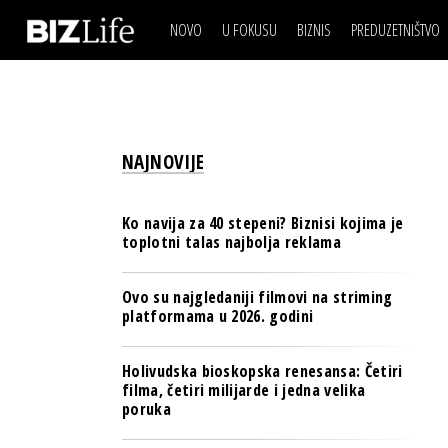
NOVO
U FOKUSU
BIZNIS
PREDUZETNIŠTVO
IZJAVA DANA
BIZNIS SCENA
VIDEO
REAL ESTATE
IZJAVA DANA
BIZNIS SCENA
BREND I KOMUNIKACI
VIDEO
REAL ESTATE
ESG & ENERGY
NAJNOVIJE
BREND I KOMUNIKACI
BANKE
ESG & ENERGY
OSIGURANJE
Ko navija za 40 stepeni? Biznisi kojima je
BANKE
toplotni talas najbolja reklama
TECH I AI
OSIGURANJE
BIZNIS & SPORT
Ovo su najgledaniji filmovi na striming
TECH I AI
platformama u 2026. godini
PULS REGIONA
BIZNIS & SPORT
NOVO NA RAFU
Holivudska bioskopska renesansa: Četiri
PULS REGIONA
filma, četiri milijarde i jedna velika
poruka
NOVO NA RAFU