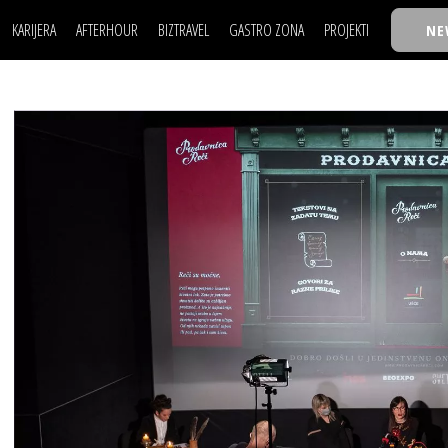
KARIJERA
AFTERHOUR
BIZTRAVEL
GASTRO ZONA
PROJEKTI
NE
POSAO
FILM I SCENA
NAJKOLEGA
LJUDI (HR)
KNJIGE
TASTY TALKS
POSAO
FILM I SCENA
NAJKOLEGA
JE
MOJ UGAO
AUTO SVET
30 ISPOD 30
LJUDI (HR)
KNJIGE
TASTY TALKS
USAVRŠAVANJE
STIL
BACK TO OFFIC
JE
MOJ UGAO
AUTO SVET
30 ISPOD 30
KNOW-HOW
WELLBEING
BIZBENDOVI
USAVRŠAVANJE
STIL
BACK TO OFFIC
BIZKOLEGIJUM
KNOW-HOW
WELLBEING
BIZBENDOVI
BMW BIZNIS LIG
BIZKOLEGIJUM
BIZLIFE WEEK
BMW BIZNIS LIG
IZJAVA GODINE
BIZLIFE WEEK
IZJAVA GODINE