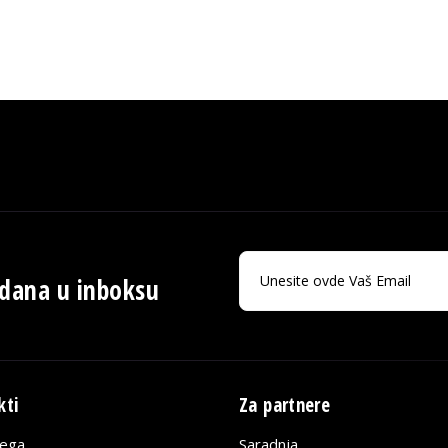
 dana u inboksu
kti
Za partnere
lega
Saradnja