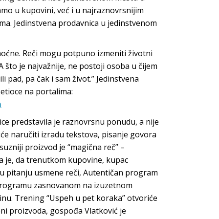
mo u kupovini, već i u najraznovrsnijim
ima. Jedinstvena prodavnica u jedinstvenom
moćne​. Reči mogu potpuno izmeniti životni
A što je najvažnije, ne postoji osoba u čijem
li pad, pa čak i sam život.” Jedinstvena
tioce na portalima:
m
ice predstavila je raznovrsnu ponudu, a nije
e naručiti izradu tekstova, pisanje govora
uksuzniji proizvod je “magična reč” –
a je, da trenutkom kupovine, kupac
su u pitanju usmene reči, Autentičan program
m programu zasnovanom na izuzetnom
dinu. Trening “Uspeh u pet koraka” otvoriće
i proizvoda, gospođa Vlatković je