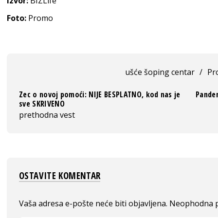
Izvor:
BIZLife
Foto:
Promo
ušće šoping centar
/
Pr
Zec o novoj pomoći: NIJE BESPLATNO, kod nas je
Pandem
sve SKRIVENO
prethodna vest
OSTAVITE KOMENTAR
Vaša adresa e-pošte neće biti objavljena.
Neophodna p