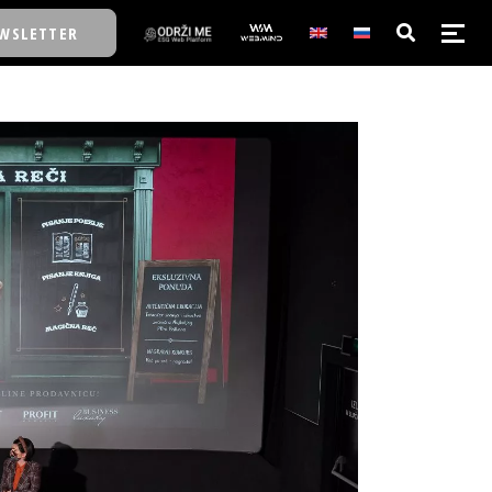
WSLETTER
E/SCHOOL
E/SCHOOL
A
A