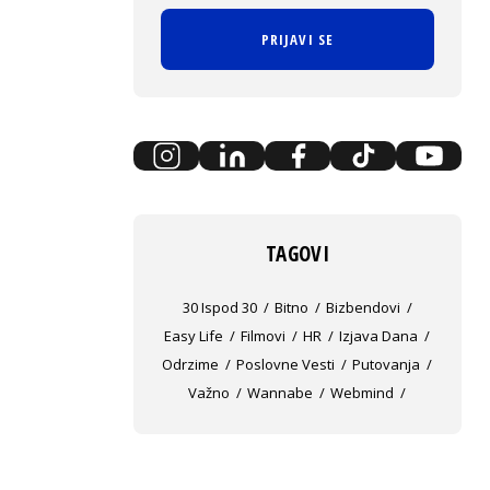
PRIJAVI SE
TAGOVI
30 Ispod 30
Bitno
Bizbendovi
Easy Life
Filmovi
HR
Izjava Dana
Odrzime
Poslovne Vesti
Putovanja
Važno
Wannabe
Webmind