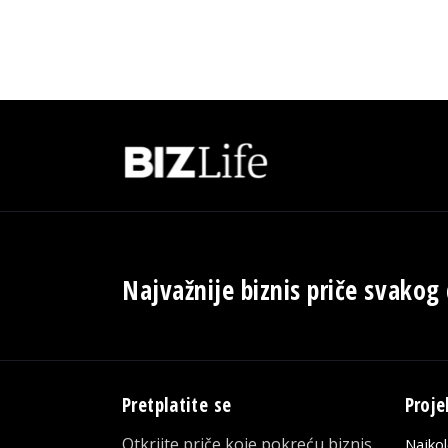
Najvažnije biznis priče svakog
Pretplatite se
Proje
Otkrijte priče koje pokreću biznis
Najko