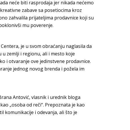
ikada neće biti rasprodaja jer nikada nećemo
 i kreativne zabave sa posetiocima kroz
o zahvalila prijateljima prodavnice koji su
, poklonivši mu poverenje.
Centera, je u svom obraćanju naglasila da
zemlji i regionu, ali i mesto koje
ako i otvaranje ove jedinstvene prodavnice.
varanje jednog novog brenda i požela im
rana Antović, vlasnik i urednik bloga
 kao „osoba od reči“. Prepoznata je kao
l komunikacije i odevanja, ali što je