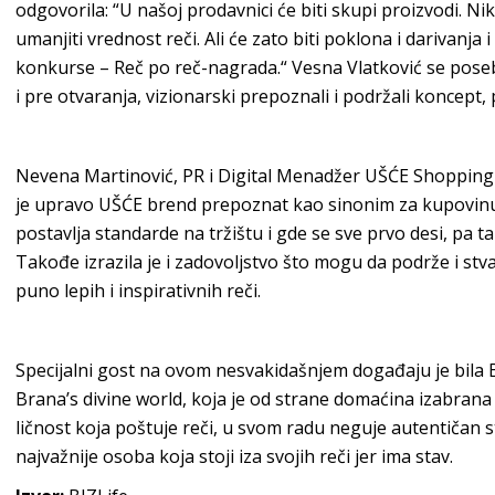
odgovorila: “U našoj prodavnici će biti skupi proizvodi. N
umanjiti vrednost reči. Ali će zato biti poklona i darivanja
konkurse – Reč po reč-nagrada.“ Vesna Vlatković se posebn
i pre otvaranja, vizionarski prepoznali i podržali koncept
Nevena Martinović, PR i Digital Menadžer UŠĆE Shopping 
je upravo UŠĆE brend prepoznat kao sinonim za kupovinu u 
postavlja standarde na tržištu i gde se sve prvo desi, pa t
Takođe izrazila je i zadovoljstvo što mogu da podrže i st
puno lepih i inspirativnih reči.
Specijalni gost na ovom nesvakidašnjem događaju je bila B
Brana’s divine world, koja je od strane domaćina izabrana
ličnost koja poštuje reči, u svom radu neguje autentičan sti
najvažnije osoba koja stoji iza svojih reči jer ima stav.