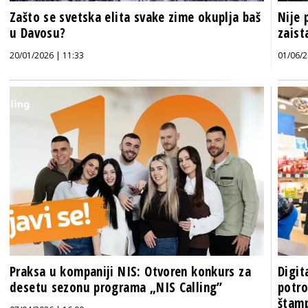
Zašto se svetska elita svake zime okuplja baš
Nije 
u Davosu?
zaist
20/01/2026 | 11:33
01/06/2
Praksa u kompaniji NIS: Otvoren konkurs za
Digit
desetu sezonu programa „NIS Calling”
potro
štamp