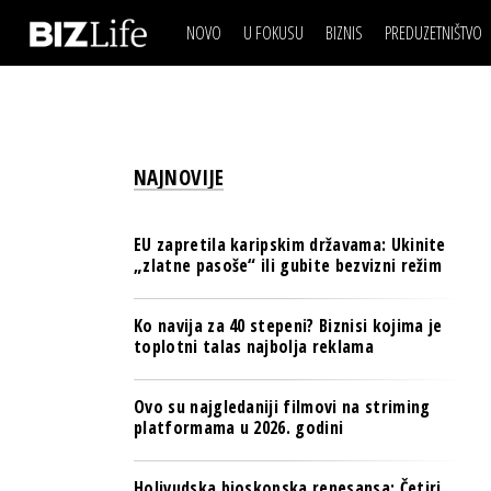
NOVO
U FOKUSU
BIZNIS
PREDUZETNIŠTVO
IZJAVA DANA
BIZNIS SCENA
VIDEO
REAL ESTATE
IZJAVA DANA
BIZNIS SCENA
BREND I KOMUNIKACI
VIDEO
REAL ESTATE
ESG & ENERGY
NAJNOVIJE
BREND I KOMUNIKACI
BANKE
ESG & ENERGY
OSIGURANJE
EU zapretila karipskim državama: Ukinite
BANKE
„zlatne pasoše“ ili gubite bezvizni režim
TECH I AI
OSIGURANJE
BIZNIS & SPORT
Ko navija za 40 stepeni? Biznisi kojima je
TECH I AI
toplotni talas najbolja reklama
PULS REGIONA
BIZNIS & SPORT
NOVO NA RAFU
Ovo su najgledaniji filmovi na striming
PULS REGIONA
platformama u 2026. godini
NOVO NA RAFU
Holivudska bioskopska renesansa: Četiri