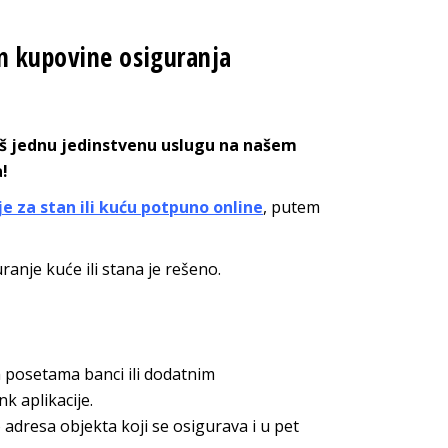
n kupovine osiguranja
još jednu jedinstvenu uslugu na našem
!
e za stan ili kuću potpuno online
, putem
ranje kuće ili stana je rešeno.
m posetama banci ili dodatnim
k aplikacije.
dresa objekta koji se osigurava i u pet