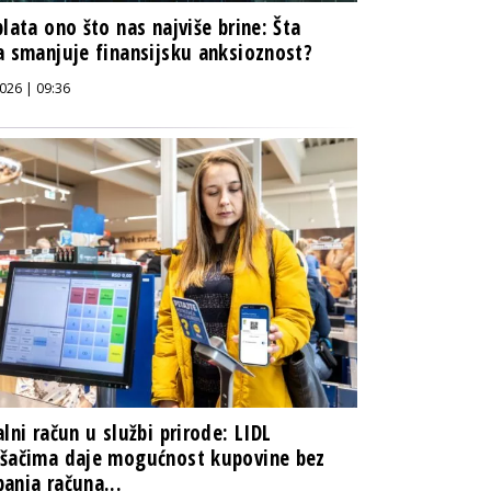
plata ono što nas najviše brine: Šta
a smanjuje finansijsku anksioznost?
026 | 09:36
alni račun u službi prirode: LIDL
šačima daje mogućnost kupovine bez
anja računa...