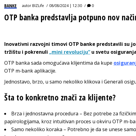
BANKE
autor
BIZLife
08/08/2024 | 12:30
0
OTP banka predstavlja potpuno nov nači
Inovativni razvojni timovi OTP banke predstavili su 
tržištu i pokrenuli
„mini revoluciju“
u svetu osiguranja
OTP banka sada omogućava klijentima da kupe
osiguranj
OTP m-bank aplikacije.
Jednostavo, brzo, u samo nekoliko klikova i Generali osigu
Šta to konkretno znači za klijente?
Brza i jednostavna procedura – Bez potrebe za fizički
papirologijama, kroz intuitivan proces u okviru OTP m-ban
Samo nekoliko koraka – Potrebno je da se unese samo a