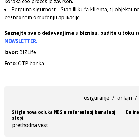
koraka ceo proces je završen.
Potpuna sigurnost – Stan ili kuća klijenta, tj. objekat n
bezbednom okruženju aplikacije.
Saznajte sve o dešavanjima u biznisu, budite u toku 
NEWSLETTER.
Izvor:
BIZLife
Foto:
OTP banka
osiguranje
/
onlajn
/
Stigla nova odluka NBS o referentnoj kamatnoj
Online
stopi
prethodna vest