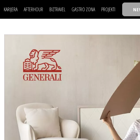
KARIJERA
AFTERHOUR
BIZTRAVEL
GASTRO ZONA
PROJEKTI
NE
POSAO
FILM I SCENA
NAJKOLEGA
LJUDI (HR)
KNJIGE
TASTY TALKS
POSAO
FILM I SCENA
NAJKOLEGA
JE
MOJ UGAO
AUTO SVET
30 ISPOD 30
LJUDI (HR)
KNJIGE
TASTY TALKS
USAVRŠAVANJE
STIL
BACK TO OFFICE/SCHOOL
JE
MOJ UGAO
AUTO SVET
30 ISPOD 30
KNOW-HOW
WELLBEING
BIZBENDOVI
USAVRŠAVANJE
STIL
BACK TO OFFICE/SCHOOL
BIZKOLEGIJUM
KNOW-HOW
WELLBEING
BIZBENDOVI
BMW BIZNIS LIGA
BIZKOLEGIJUM
BIZLIFE WEEK
BMW BIZNIS LIGA
IZJAVA GODINE
BIZLIFE WEEK
IZJAVA GODINE