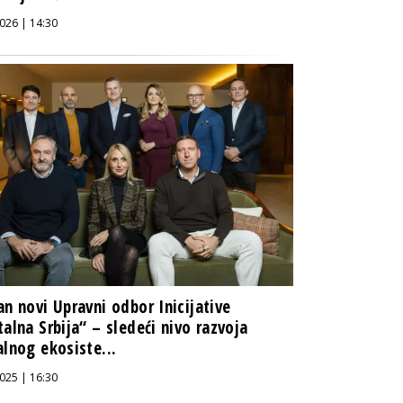
026 | 14:30
an novi Upravni odbor Inicijative
talna Srbija“ – sledeći nivo razvoja
alnog ekosiste...
025 | 16:30