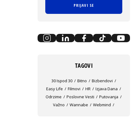
PRIJAVI SE
TAGOVI
30 Ispod 30
Bitno
Bizbendovi
Easy Life
Filmovi
HR
Izjava Dana
Odrzime
Poslovne Vesti
Putovanja
Važno
Wannabe
Webmind