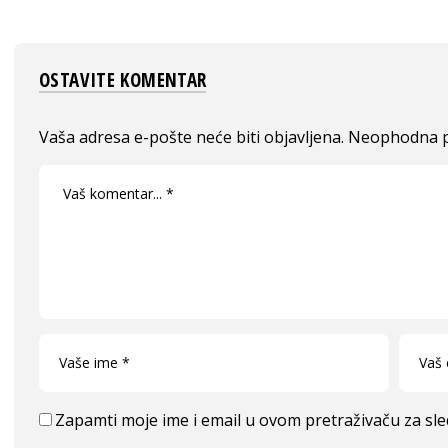
OSTAVITE KOMENTAR
Vaša adresa e-pošte neće biti objavljena.
Neophodna p
Zapamti moje ime i email u ovom pretraživaču za sl