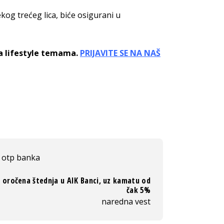
ekog trećeg lica, biće osigurani u
sa lifestyle temama.
PRIJAVITE SE NA NAŠ
otp banka
 oročena štednja u AIK Banci, uz kamatu od
čak 5%
naredna vest