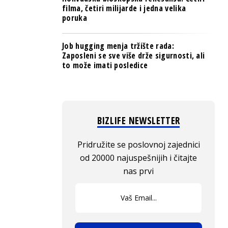
filma, četiri milijarde i jedna velika
poruka
Job hugging menja tržište rada:
Zaposleni se sve više drže sigurnosti, ali
to može imati posledice
BIZLIFE NEWSLETTER
Pridružite se poslovnoj zajednici
od 20000 najuspešnijih i čitajte
nas prvi