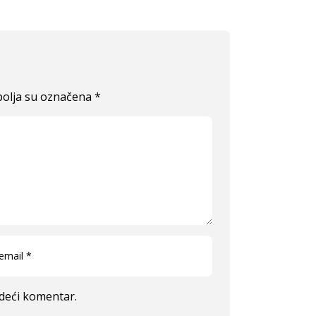
olja su označena
*
edeći komentar.