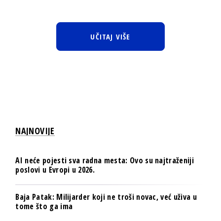
UČITAJ VIŠE
NAJNOVIJE
AI neće pojesti sva radna mesta: Ovo su najtraženiji
poslovi u Evropi u 2026.
Baja Patak: Milijarder koji ne troši novac, već uživa u
tome što ga ima