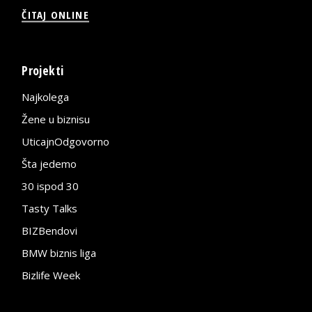
ČITAJ ONLINE
Projekti
Najkolega
Žene u biznisu
UticajnOdgovorno
Šta jedemo
30 ispod 30
Tasty Talks
BIZBendovi
BMW biznis liga
Bizlife Week