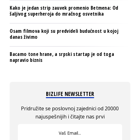
Kako je jedan strip zauvek promenio Betmena: Od
šaljivog superheroja do mračnog osvetnika
Osam filmova koji su predvideli budućnost u kojoj
danas živimo
Bacamo tone hrane, a srpski startap je od toga
napravio biznis
BIZLIFE NEWSLETTER
Pridružite se poslovnoj zajednici od 20000
najuspešnijih i čitajte nas prvi