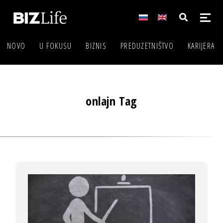
NOVO
U FOKUSU
BIZNIS
PREDUZETNIŠTVO
KARIJERA
onlajn Tag