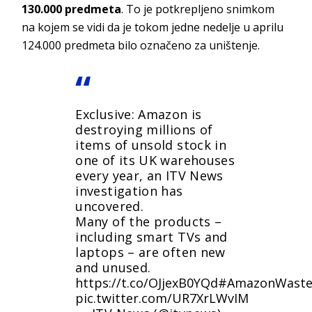
130.000 predmeta
. To je potkrepljeno snimkom
na kojem se vidi da je tokom jedne nedelje u aprilu
124.000 predmeta bilo označeno za uništenje.
Exclusive: Amazon is
destroying millions of
items of unsold stock in
one of its UK warehouses
every year, an ITV News
investigation has
uncovered.
Many of the products –
including smart TVs and
laptops – are often new
and unused.
https://t.co/OJjexB0YQd
#AmazonWast
pic.twitter.com/UR7XrLWvIM