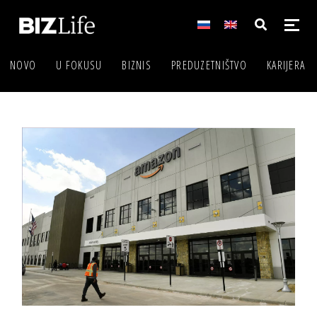
NOVO
U FOKUSU
BIZNIS
PREDUZETNIŠTVO
KARIJERA