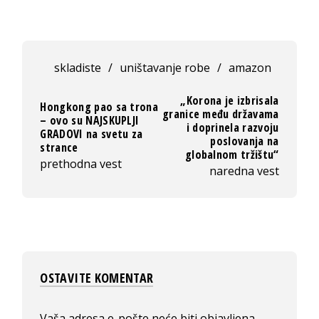
skladiste
/
uništavanje robe
/
amazon
„Korona je izbrisala
Hongkong pao sa trona
granice među državama
– ovo su NAJSKUPLJI
i doprinela razvoju
GRADOVI na svetu za
poslovanja na
strance
globalnom tržištu“
prethodna vest
naredna vest
OSTAVITE KOMENTAR
Vaša adresa e-pošte neće biti objavljena.