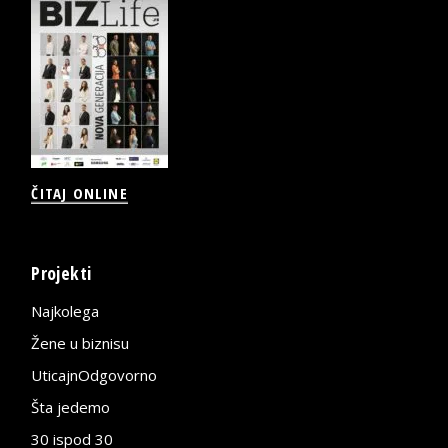
ČITAJ ONLINE
Projekti
Najkolega
Žene u biznisu
UticajnOdgovorno
Šta jedemo
30 ispod 30