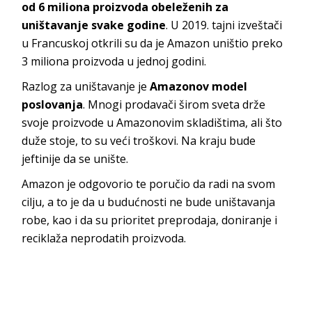
od 6 miliona proizvoda obeleženih za
uništavanje svake godine
. U 2019. tajni izveštači
u Francuskoj otkrili su da je Amazon uništio preko
3 miliona proizvoda u jednoj godini.
Razlog za uništavanje je
Amazonov model
poslovanja
. Mnogi prodavači širom sveta drže
svoje proizvode u Amazonovim skladištima, ali što
duže stoje, to su veći troškovi. Na kraju bude
jeftinije da se unište.
Amazon je odgovorio te poručio da radi na svom
cilju, a to je da u budućnosti ne bude uništavanja
robe, kao i da su prioritet preprodaja, doniranje i
reciklaža neprodatih proizvoda.