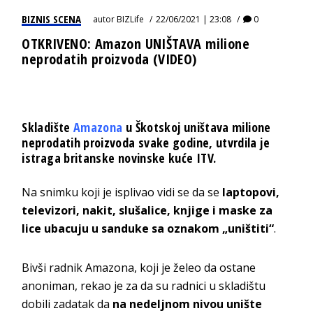
BIZNIS SCENA
autor
BIZLife
22/06/2021 | 23:08
0
OTKRIVENO: Amazon UNIŠTAVA milione
neprodatih proizvoda (VIDEO)
Skladište
Amazona
u Škotskoj uništava milione
neprodatih proizvoda svake godine, utvrdila je
istraga britanske novinske kuće ITV.
Na snimku koji je isplivao vidi se da se
laptopovi,
televizori, nakit, slušalice, knjige i maske za
lice ubacuju u sanduke sa oznakom „uništiti“
.
Bivši radnik Amazona, koji je želeo da ostane
anoniman, rekao je za da su radnici u skladištu
dobili zadatak da
na nedeljnom nivou unište