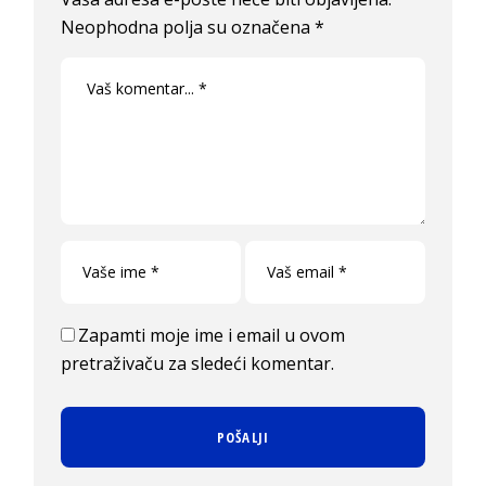
Neophodna polja su označena
*
Zapamti moje ime i email u ovom
pretraživaču za sledeći komentar.