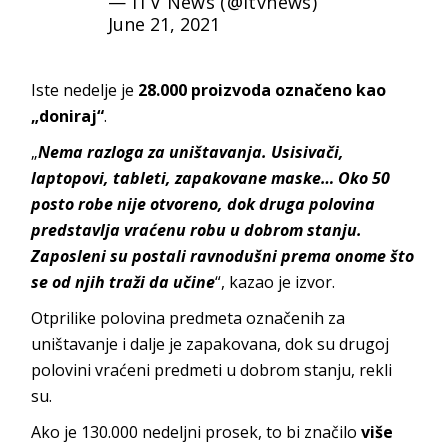
— ITV News (@itvnews)
June 21, 2021
Iste nedelje je
28.000 proizvoda označeno kao
„doniraj“
.
„
Nema razloga za uništavanja. Usisivači,
laptopovi, tableti, zapakovane maske… Oko 50
posto robe nije otvoreno, dok druga polovina
predstavlja vraćenu robu u dobrom stanju.
Zaposleni su postali ravnodušni prema onome što
se od njih traži da učine
“, kazao je izvor.
Otprilike polovina predmeta označenih za
uništavanje i dalje je zapakovana, dok su drugoj
polovini vraćeni predmeti u dobrom stanju, rekli
su.
Ako je 130.000 nedeljni prosek, to bi značilo
više