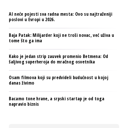
AI neće pojesti sva radna mesta: Ovo su najtraženiji
poslovi u Evropi u 2026.
Baja Patak: Milijarder koji ne troši novac, već uživa u
tome što ga ima
Kako je jedan strip zauvek promenio Betmena: Od
šaljivog superheroja do mračnog osvetnika
Osam filmova koji su predvideli budućnost u kojoj
danas živimo
Bacamo tone hrane, a srpski startap je od toga
napravio biznis