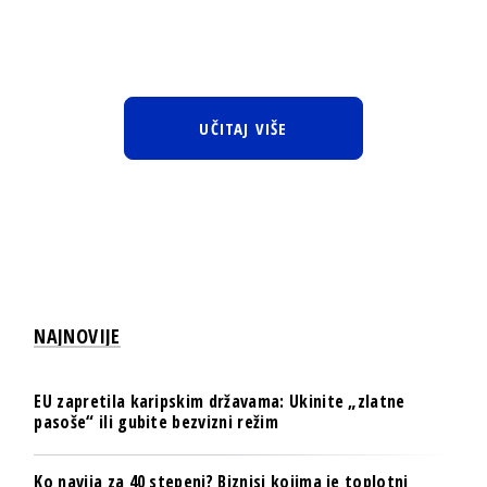
UČITAJ VIŠE
NAJNOVIJE
EU zapretila karipskim državama: Ukinite „zlatne
pasoše“ ili gubite bezvizni režim
Ko navija za 40 stepeni? Biznisi kojima je toplotni