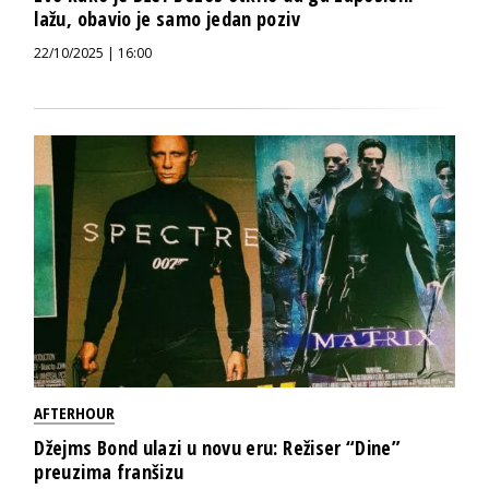
lažu, obavio je samo jedan poziv
22/10/2025 | 16:00
AFTERHOUR
Džejms Bond ulazi u novu eru: Režiser “Dine”
preuzima franšizu