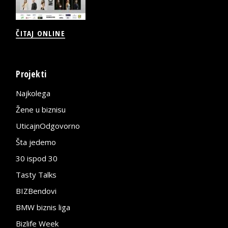
ČITAJ ONLINE
Projekti
Najkolega
Žene u biznisu
UticajnOdgovorno
Šta jedemo
30 ispod 30
Tasty Talks
BIZBendovi
BMW biznis liga
Bizlife Week