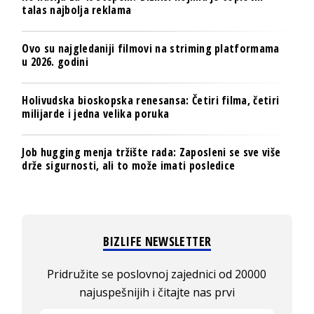
talas najbolja reklama
Ovo su najgledaniji filmovi na striming platformama
u 2026. godini
Holivudska bioskopska renesansa: Četiri filma, četiri
milijarde i jedna velika poruka
Job hugging menja tržište rada: Zaposleni se sve više
drže sigurnosti, ali to može imati posledice
BIZLIFE NEWSLETTER
Pridružite se poslovnoj zajednici od 20000
najuspešnijih i čitajte nas prvi