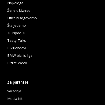
Najkolega
Žene u biznisu
UticajnOdgovorno
Šta jedemo
30 ispod 30
Tasty Talks
BIZBendovi
BMW biznis liga
Bizlife Week
Za partnere
Saradnja
Media Kit