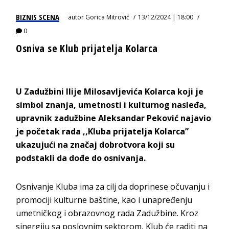
BIZNIS SCENA
autor
Gorica Mitrović
13/12/2024 | 18:00
0
Osniva se Klub prijatelja Kolarca
U Zadužbini Ilije Milosavljevića Kolarca koji je
simbol znanja, umetnosti i kulturnog nasleđa,
upravnik zadužbine Aleksandar Peković najavio
je početak rada ,,Kluba prijatelja Kolarca”
ukazujući na značaj dobrotvora koji su
podstakli da dođe do osnivanja.
Osnivanje Kluba ima za cilj da doprinese očuvanju i
promociji kulturne baštine, kao i unapređenju
umetničkog i obrazovnog rada Zadužbine. Kroz
sinergiju sa poslovnim sektorom, Klub će raditi na