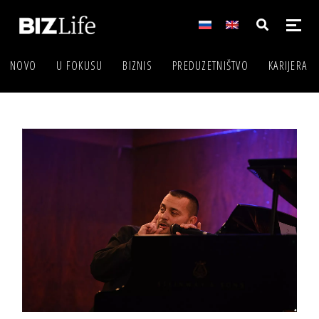
NOVO
U FOKUSU
BIZNIS
PREDUZETNIŠTVO
KARIJERA