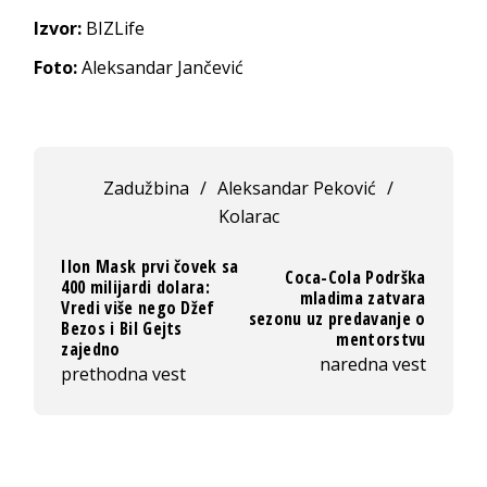
Izvor:
BIZLife
Foto:
Aleksandar Jančević
Zadužbina
/
Aleksandar Peković
/
Kolarac
Ilon Mask prvi čovek sa
Coca-Cola Podrška
400 milijardi dolara:
mladima zatvara
Vredi više nego Džef
sezonu uz predavanje o
Bezos i Bil Gejts
mentorstvu
zajedno
naredna vest
prethodna vest