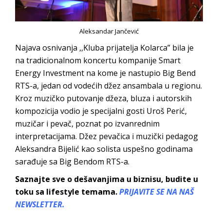
Aleksandar Jančević
Najava osnivanja ,,Kluba prijatelja Kolarca” bila je
na tradicionalnom koncertu kompanije Smart
Energy Investment na kome je nastupio Big Bend
RTS-a, jedan od vodećih džez ansambala u regionu.
Kroz muzičko putovanje džeza, bluza i autorskih
kompozicija vodio je specijalni gosti Uroš Perić,
muzičar i pevač, poznat po izvanrednim
interpretacijama. Džez pevačica i muzički pedagog
Aleksandra Bijelić kao solista uspešno godinama
sarađuje sa Big Bendom RTS-a.
Saznajte sve o dešavanjima u biznisu, budite u
toku sa lifestyle temama.
PRIJAVITE SE NA NAŠ
NEWSLETTER.