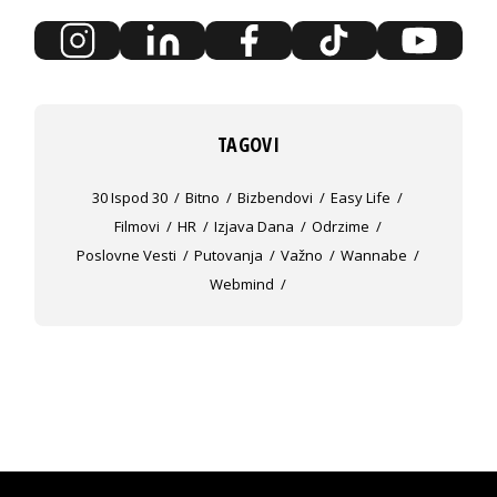
TAGOVI
30 Ispod 30
Bitno
Bizbendovi
Easy Life
Filmovi
HR
Izjava Dana
Odrzime
Poslovne Vesti
Putovanja
Važno
Wannabe
Webmind