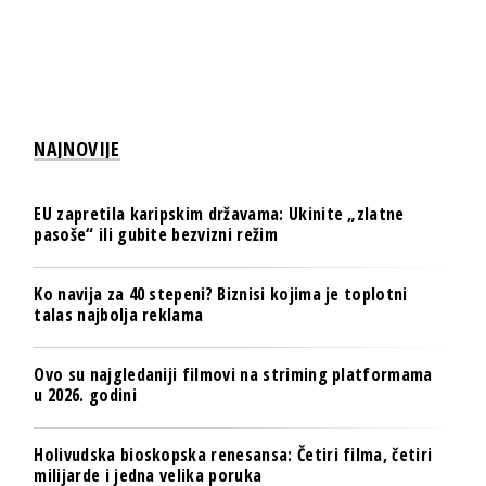
NAJNOVIJE
EU zapretila karipskim državama: Ukinite „zlatne
pasoše“ ili gubite bezvizni režim
Ko navija za 40 stepeni? Biznisi kojima je toplotni
talas najbolja reklama
Ovo su najgledaniji filmovi na striming platformama
u 2026. godini
Holivudska bioskopska renesansa: Četiri filma, četiri
milijarde i jedna velika poruka