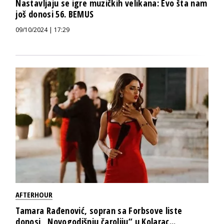
Nastavljaju se igre muzičkih velikana: Evo šta nam
još donosi 56. BEMUS
09/10/2024 | 17:29
AFTERHOUR
Tamara Rađenović, sopran sa Forbsove liste
donosi „Novogodišnju čaroliju“ u Kolarac...