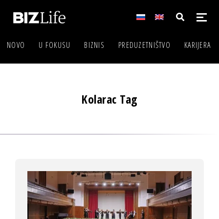
NOVO
U FOKUSU
BIZNIS
PREDUZETNIŠTVO
KARIJERA
Kolarac Tag