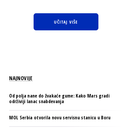
UČITAJ VIŠE
NAJNOVIJE
Od polja nane do žvakaće gume: Kako Mars gradi
održiviji lanac snabdevanja
MOL Serbia otvorila novu servisnu stanicu u Boru