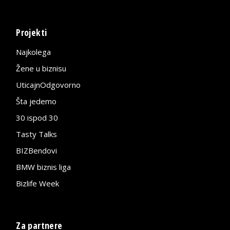
Projekti
Najkolega
Žene u biznisu
UticajnOdgovorno
Šta jedemo
30 ispod 30
Tasty Talks
BIZBendovi
BMW biznis liga
Bizlife Week
Za partnere