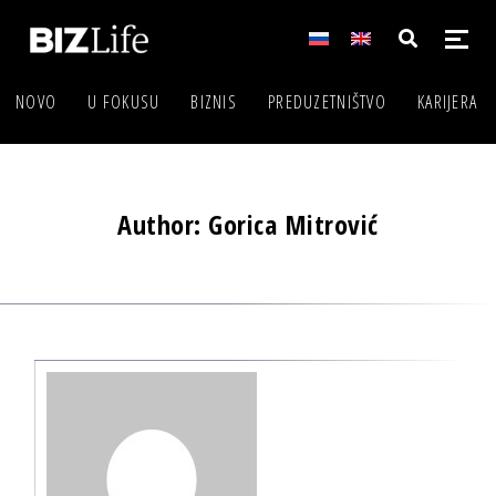
NOVO
U FOKUSU
BIZNIS
PREDUZETNIŠTVO
KARIJERA
Author: Gorica Mitrović