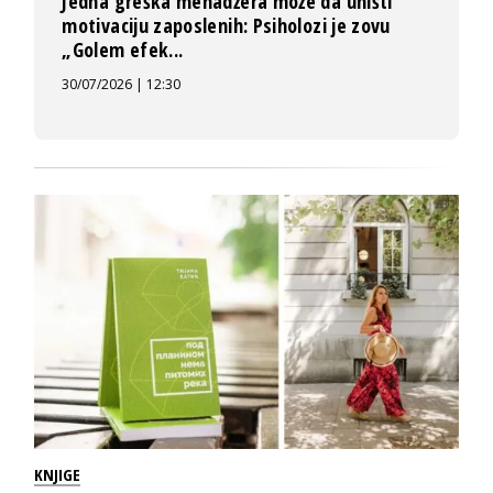
Jedna greška menadžera može da uništi
motivaciju zaposlenih: Psiholozi je zovu
„Golem efek...
30/07/2026 | 12:30
KNJIGE