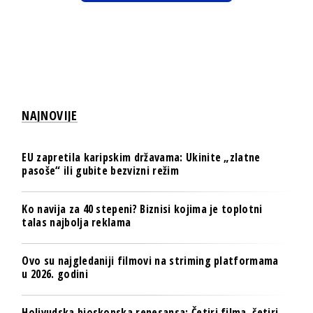
NAJNOVIJE
EU zapretila karipskim državama: Ukinite „zlatne
pasoše“ ili gubite bezvizni režim
Ko navija za 40 stepeni? Biznisi kojima je toplotni
talas najbolja reklama
Ovo su najgledaniji filmovi na striming platformama
u 2026. godini
Holivudska bioskopska renesansa: Četiri filma, četiri