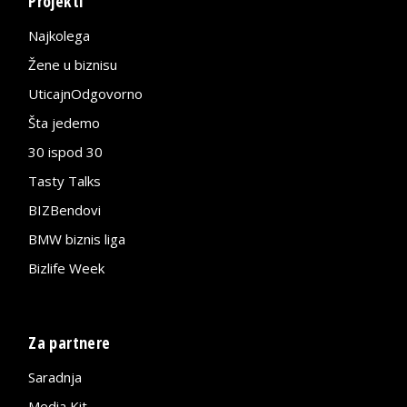
Projekti
Najkolega
Žene u biznisu
UticajnOdgovorno
Šta jedemo
30 ispod 30
Tasty Talks
BIZBendovi
BMW biznis liga
Bizlife Week
Za partnere
Saradnja
Media Kit