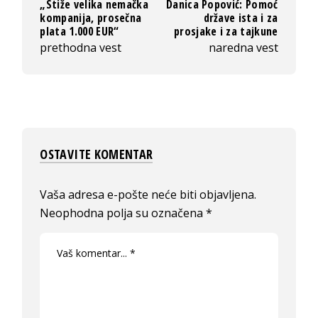
„Stiže velika nemačka
Danica Popović: Pomoć
kompanija, prosečna
države ista i za
plata 1.000 EUR“
prosjake i za tajkune
prethodna vest
naredna vest
OSTAVITE KOMENTAR
Vaša adresa e-pošte neće biti objavljena.
Neophodna polja su označena
*