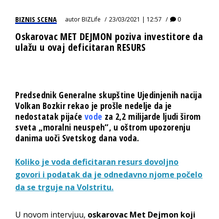
BIZNIS SCENA
autor
BIZLife
23/03/2021 | 12:57
0
Oskarovac MET DEJMON poziva investitore da
ulažu u ovaj deficitaran RESURS
Predsednik Generalne skupštine Ujedinjenih nacija
Volkan Bozkir rekao je prošle nedelje da je
nedostatak pijaće
vode
za 2,2 milijarde ljudi širom
sveta „moralni neuspeh“, u oštrom upozorenju
danima uoči Svetskog dana voda.
Koliko je voda deficitaran resurs dovoljno
govori i podatak da je odnedavno njome počelo
da se trguje na Volstritu.
U novom intervjuu,
oskarovac Met Dejmon koji