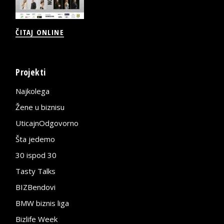
ČITAJ ONLINE
Projekti
Najkolega
Žene u biznisu
UticajnOdgovorno
Šta jedemo
30 ispod 30
Tasty Talks
BIZBendovi
BMW biznis liga
Bizlife Week