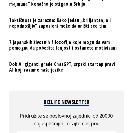
majmuna“ konačno je stigao u Srbiju
Toksičnost je zarazna: Kako jedan „briljantan, ali
nepodnošljiv“ zaposleni može da uništi ceo tim
7 japanskih životnih filozofija koje mogu da vam
pomognu da pobedite lenjost i ostanete motivisani
Dok AI giganti grade ChatGPT, srpski startap pravi
AI koji razume naše jezike
BIZLIFE NEWSLETTER
Pridružite se poslovnoj zajednici od 20000
najuspešnijih i čitajte nas prvi