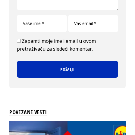
Zapamti moje ime i email u ovom
pretraživaču za sledeći komentar.
POVEZANE VESTI