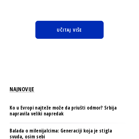
UČITAJ VIŠE
NAJNOVIJE
Ko u Evropi najteže može da priušti odmor? Srbija
napravila veliki napredak
Balada o milenijalcima: Generaciji koja je stigla
svuda, osim sebi