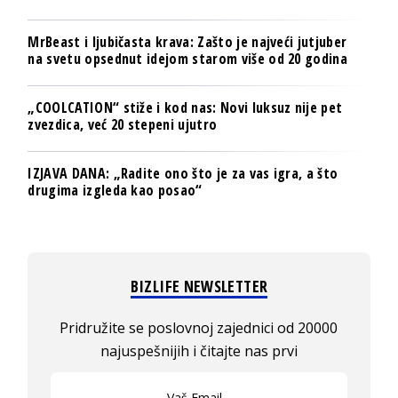
MrBeast i ljubičasta krava: Zašto je najveći jutjuber
na svetu opsednut idejom starom više od 20 godina
„COOLCATION“ stiže i kod nas: Novi luksuz nije pet
zvezdica, već 20 stepeni ujutro
IZJAVA DANA: „Radite ono što je za vas igra, a što
drugima izgleda kao posao“
BIZLIFE NEWSLETTER
Pridružite se poslovnoj zajednici od 20000
najuspešnijih i čitajte nas prvi