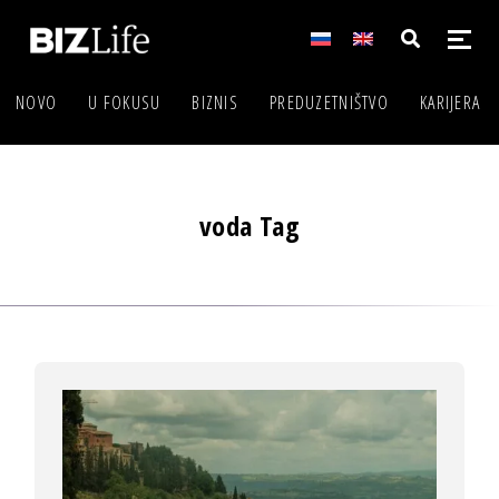
NOVO
U FOKUSU
BIZNIS
PREDUZETNIŠTVO
KARIJERA
voda Tag