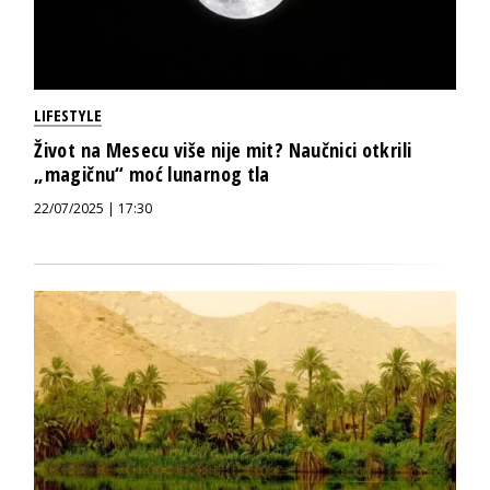
LIFESTYLE
Život na Mesecu više nije mit? Naučnici otkrili
„magičnu“ moć lunarnog tla
22/07/2025 | 17:30