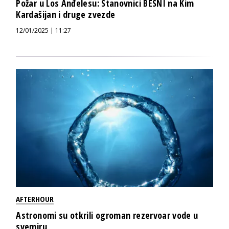
Požar u Los Anđelesu: Stanovnici BESNI na Kim
Kardašijan i druge zvezde
12/01/2025 | 11:27
AFTERHOUR
Astronomi su otkrili ogroman rezervoar vode u
svemiru