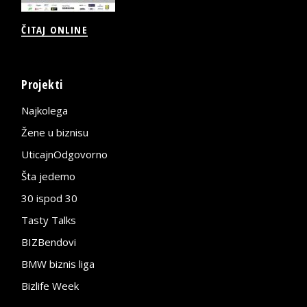
ČITAJ ONLINE
Projekti
Najkolega
Žene u biznisu
UticajnOdgovorno
Šta jedemo
30 ispod 30
Tasty Talks
BIZBendovi
BMW biznis liga
Bizlife Week