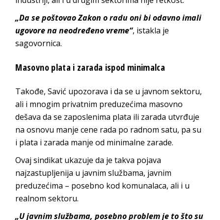
„Da se poštovao Zakon o radu oni bi odavno imali
ugovore na neodređeno vreme“
, istakla je
sagovornica.
Masovno plata i zarada ispod minimalca
Takođe, Savić upozorava i da se u javnom sektoru,
ali i mnogim privatnim preduzećima masovno
dešava da se zaposlenima plata ili zarada utvrđuje
na osnovu manje cene rada po radnom satu, pa su
i plata i zarada manje od minimalne zarade.
Ovaj sindikat ukazuje da je takva pojava
najzastupljenija u javnim službama, javnim
preduzećima – posebno kod komunalaca, ali i u
realnom sektoru.
„U javnim službama, posebno problem je to što su