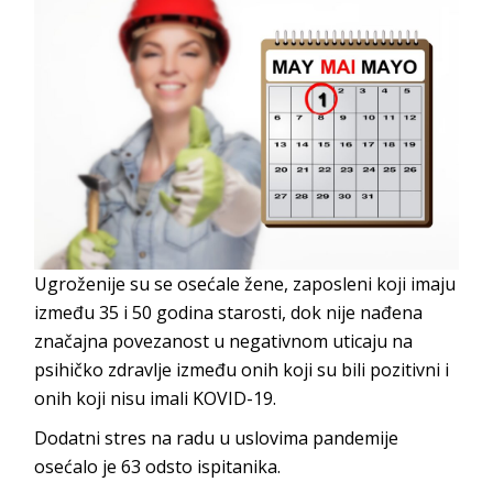
Ugroženije su se osećale žene, zaposleni koji imaju
između 35 i 50 godina starosti, dok nije nađena
značajna povezanost u negativnom uticaju na
psihičko zdravlje između onih koji su bili pozitivni i
onih koji nisu imali KOVID-19.
Dodatni stres na radu u uslovima pandemije
osećalo je 63 odsto ispitanika.