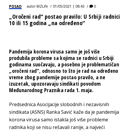
POSAO
autor
BIZLife
01/05/2021 | 08:43
0
„Oročeni rad“ postao pravilo: U Srbiji radnici
10 ili 15 godina „na određeno“
Pandemija korona virusa samo je još više
produbila probleme sa kojima se radnici u Srbiji
godinama suočavaju, a posebno je problematičan
„oročeni rad“, odnosno to što je rad na određeno
vreme zbog pandemije postao pravilo, a ne
izuzetak, upozoravaju sindikati povodom
Međunarodnog Praznika rada 1. maja.
Predsednica Asocijacije slobodnih i nezavisnih
sindikata (ASNS) Ranka Savić kaže da je pandemija
korona virusa samo istakla još više probleme
radnika koji se nisu rešavali ranije, a najveći