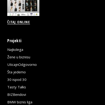
ČITAJ ONLINE
Projekti
Najkolega
Žene u biznisu
UticajnOdgovorno
Šta jedemo
30 ispod 30
Tasty Talks
BIZBendovi
BMW biznis liga