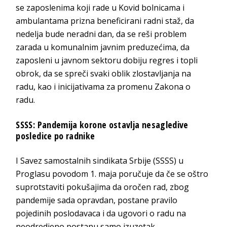
se zaposlenima koji rade u Kovid bolnicama i
ambulantama prizna beneficirani radni staž, da
nedelja bude neradni dan, da se reši problem
zarada u komunalnim javnim preduzećima, da
zaposleni u javnom sektoru dobiju regres i topli
obrok, da se spreči svaki oblik zlostavljanja na
radu, kao i inicijativama za promenu Zakona o
radu.
SSSS: Pandemija korone ostavlja nesagledive
posledice po radnike
I Savez samostalnih sindikata Srbije (SSSS) u
Proglasu povodom 1. maja poručuje da če se oštro
suprotstaviti pokušajima da oročen rad, zbog
pandemije sada opravdan, postane pravilo
pojedinih poslodavaca i da ugovori o radu na
neodredjeno postanu samo izuzetak.