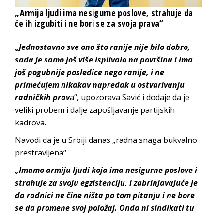
„Armija ljudi ima nesigurne poslove, strahuje da
će ih izgubiti i ne bori se za svoja prava“
„Jednostavno sve ono što ranije nije bilo dobro,
sada je samo još više isplivalo na površinu i ima
još pogubnije posledice nego ranije, i ne
primećujem nikakav napredak u ostvarivanju
radničkih prav
a“, upozorava Savić i dodaje da je
veliki probem i dalje zapošljavanje partijskih
kadrova.
Navodi da je u Srbiji danas „radna snaga bukvalno
prestravljena“.
„Imamo armiju ljudi koja ima nesigurne poslove i
strahuje za svoju egzistenciju, i zabrinjavajuće je
da radnici ne čine ništa po tom pitanju i ne bore
se da promene svoj položaj. Onda ni sindikati tu