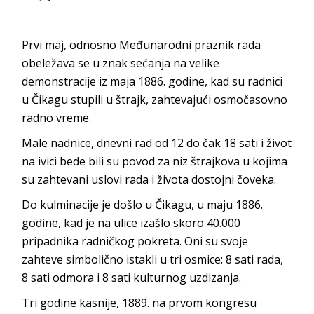
Prvi maj, odnosno Međunarodni praznik rada
obeležava se u znak sećanja na velike
demonstracije iz maja 1886. godine, kad su radnici
u Čikagu stupili u štrajk, zahtevajući osmočasovno
radno vreme.
Male nadnice, dnevni rad od 12 do čak 18 sati i život
na ivici bede bili su povod za niz štrajkova u kojima
su zahtevani uslovi rada i života dostojni čoveka.
Do kulminacije je došlo u Čikagu, u maju 1886.
godine, kad je na ulice izašlo skoro 40.000
pripadnika radničkog pokreta. Oni su svoje
zahteve simbolično istakli u tri osmice: 8 sati rada,
8 sati odmora i 8 sati kulturnog uzdizanja.
Tri godine kasnije, 1889. na prvom kongresu