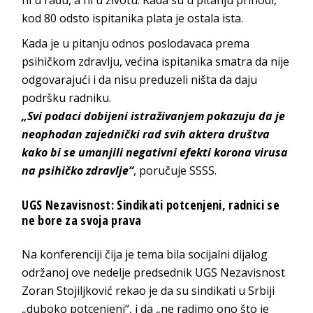
kod 80 odsto ispitanika plata je ostala ista.
Kada je u pitanju odnos poslodavaca prema
psihičkom zdravlju, većina ispitanika smatra da nije
odgovarajući i da nisu preduzeli ništa da daju
podršku radniku.
„Svi podaci dobijeni istraživanjem pokazuju da je
neophodan zajednički rad svih aktera društva
kako bi se umanjili negativni efekti korona virusa
na psihičko zdravlje“
, poručuje SSSS.
UGS Nezavisnost: Sindikati potcenjeni, radnici se
ne bore za svoja prava
Na konferenciji čija je tema bila socijalni dijalog
održanoj ove nedelje predsednik UGS Nezavisnost
Zoran Stojiljković rekao je da su sindikati u Srbiji
„duboko potcenjeni“, i da „ne radimo ono što je