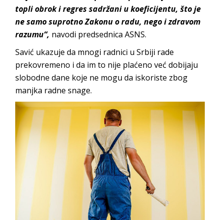
topli obrok i regres sadržani u koeficijentu, što je
ne samo suprotno Zakonu o radu, nego i zdravom
razumu“,
navodi predsednica ASNS.
Savić ukazuje da mnogi radnici u Srbiji rade
prekovremeno i da im to nije plaćeno već dobijaju
slobodne dane koje ne mogu da iskoriste zbog
manjka radne snage.