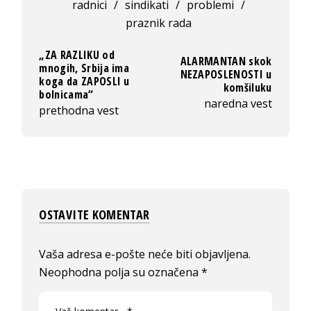
radnici
/
sindikati
/
problemi
/
praznik rada
„ZA RAZLIKU od
ALARMANTAN skok
mnogih, Srbija ima
NEZAPOSLENOSTI u
koga da ZAPOSLI u
komšiluku
bolnicama“
naredna vest
prethodna vest
OSTAVITE KOMENTAR
Vaša adresa e-pošte neće biti objavljena.
Neophodna polja su označena
*