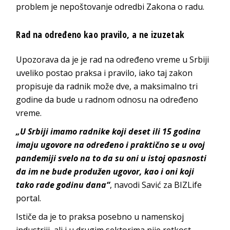
problem je nepoštovanje odredbi Zakona o radu.
Rad na određeno kao pravilo, a ne izuzetak
Upozorava da je je rad na određeno vreme u Srbiji
uveliko postao praksa i pravilo, iako taj zakon
propisuje da radnik može dve, a maksimalno tri
godine da bude u radnom odnosu na određeno
vreme.
„U Srbiji imamo radnike koji deset ili 15 godina
imaju ugovore na određeno i praktično se u ovoj
pandemiji svelo na to da su oni u istoj opasnosti
da im ne bude produžen ugovor, kao i oni koji
tako rade godinu dana“
, navodi Savić za BIZLife
portal.
Ističe da je to praksa posebno u namenskoj
industriji, ali i u drugim sektorima nije retkost.