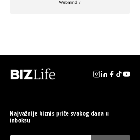
Webmind
Najvažnije biznis priče svakog dana u
inboksu