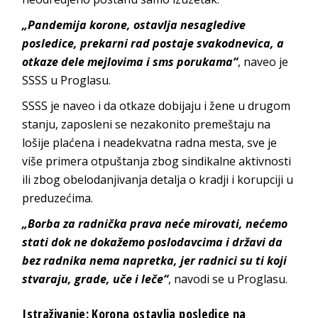
„Pandemija korone, ostavlja nesagledive
posledice, prekarni rad postaje svakodnevica, a
otkaze dele mejlovima i sms porukama“
, naveo je
SSSS u Proglasu.
SSSS je naveo i da otkaze dobijaju i žene u drugom
stanju, zaposleni se nezakonito premeštaju na
lošije plaćena i neadekvatna radna mesta, sve je
više primera otpuštanja zbog sindikalne aktivnosti
ili zbog obelodanjivanja detalja o kradji i korupciji u
preduzećima.
„Borba za radnička prava neće mirovati, nećemo
stati dok ne dokažemo poslodavcima i državi da
bez radnika nema napretka, jer radnici su ti koji
stvaraju, grade, uče i leče“
, navodi se u Proglasu.
Istraživanje: Korona ostavlja posledice na