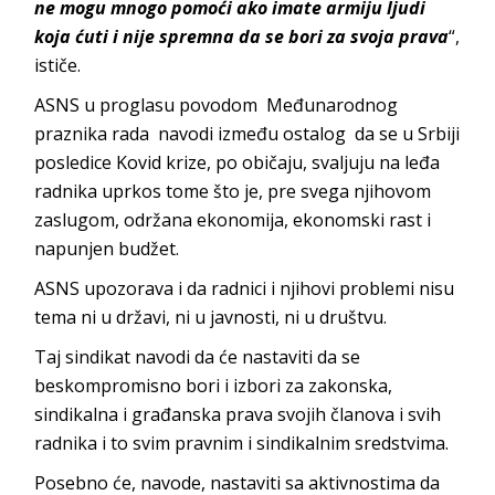
ne mogu mnogo pomoći ako imate armiju ljudi
koja ćuti i nije spremna da se bori za svoja prava
“,
ističe.
ASNS u proglasu povodom Međunarodnog
praznika rada navodi između ostalog da se u Srbiji
posledice Kovid krize, po običaju, svaljuju na leđa
radnika uprkos tome što je, pre svega njihovom
zaslugom, održana ekonomija, ekonomski rast i
napunjen budžet.
ASNS upozorava i da radnici i njihovi problemi nisu
tema ni u državi, ni u javnosti, ni u društvu.
Taj sindikat navodi da će nastaviti da se
beskompromisno bori i izbori za zakonska,
sindikalna i građanska prava svojih članova i svih
radnika i to svim pravnim i sindikalnim sredstvima.
Posebno će, navode, nastaviti sa aktivnostima da