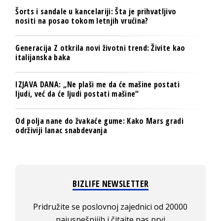
Šorts i sandale u kancelariji: Šta je prihvatljivo
nositi na posao tokom letnjih vrućina?
Generacija Z otkrila novi životni trend: Živite kao
italijanska baka
IZJAVA DANA: „Ne plaši me da će mašine postati
ljudi, već da će ljudi postati mašine“
Od polja nane do žvakaće gume: Kako Mars gradi
održiviji lanac snabdevanja
BIZLIFE NEWSLETTER
Pridružite se poslovnoj zajednici od 20000
najuspešnijih i čitajte nas prvi