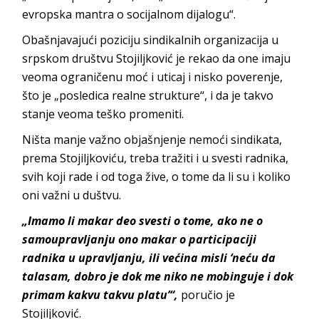
evropska mantra o socijalnom dijalogu“.
Obašnjavajući poziciju sindikalnih organizacija u
srpskom društvu Stojiljković je rekao da one imaju
veoma ograničenu moć i uticaj i nisko poverenje,
što je „posledica realne strukture“, i da je takvo
stanje veoma teško promeniti.
Ništa manje važno objašnjenje nemoći sindikata,
prema Stojiljkoviću, treba tražiti i u svesti radnika,
svih koji rade i od toga žive, o tome da li su i koliko
oni važni u duštvu.
„Imamo li makar deo svesti o tome, ako ne o
samoupravljanju ono makar o participaciji
radnika u upravljanju, ili većina misli ‘neću da
talasam, dobro je dok me niko ne mobinguje i dok
primam kakvu takvu platu’“,
poručio je
Stojiljković.