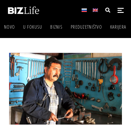
NOVO
U FOKUSU
BIZNIS
PREDUZETNIŠTVO
KARIJERA