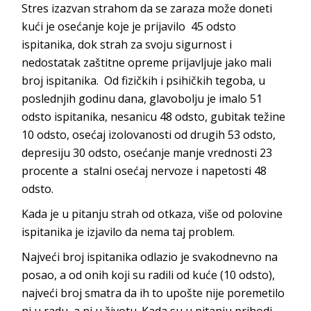
Stres izazvan strahom da se zaraza može doneti
kući je osećanje koje je prijavilo 45 odsto
ispitanika, dok strah za svoju sigurnost i
nedostatak zaštitne opreme prijavljuje jako mali
broj ispitanika. Od fizičkih i psihičkih tegoba, u
poslednjih godinu dana, glavobolju je imalo 51
odsto ispitanika, nesanicu 48 odsto, gubitak težine
10 odsto, osećaj izolovanosti od drugih 53 odsto,
depresiju 30 odsto, osećanje manje vrednosti 23
procente a stalni osećaj nervoze i napetosti 48
odsto.
Kada je u pitanju strah od otkaza, više od polovine
ispitanika je izjavilo da nema taj problem.
Najveći broj ispitanika odlazio je svakodnevno na
posao, a od onih koji su radili od kuće (10 odsto),
najveći broj smatra da ih to upošte nije poremetilo
ni u radu, a ni u životu. Kada su u pitanju prihodi,