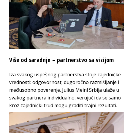
Više od saradnje – partnerstvo sa vizijom
Iza svakog uspešnog partnerstva stoje zajedničke
vrednosti: odgovornost, dugoročno razmišljanje i
međusobno poverenje. Julius Meinl Srbija ulaže u
svakog partnera individualno, verujući da se samo
kroz zajednički trud mogu graditi trajni rezultati.