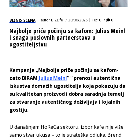
BIZNIS SCENA
autor
BIZLife
30/06/2025 | 10:10
0
Najbolje priče počinju sa kafom: Julius Meinl
i snaga poslovnih partnerstava u
ugostiteljstvu
Kampanja „Najbolje priče počinju sa kafom-
zato BIRAM
Julius Meinl
“
“ prenosi autentična
iskustva domaćih ugostitelja koja pokazuju da
su kvalitetan proizvod i dobra saradnja temelj
za stvaranje autentičnog doživljaja i lojalnih
gostiju.
U današnjem HoReCa sektoru, izbor kafe nije više
samo stvar ukusa – to je strateška odluka. Brend