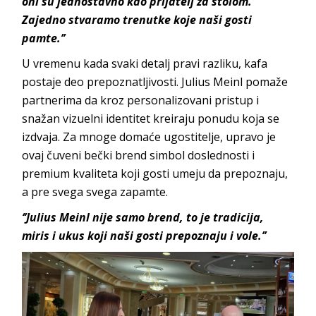
oni su jednostavno kao prijatelj za stolom.
Zajedno stvaramo trenutke koje naši gosti
pamte.’’
U vremenu kada svaki detalj pravi razliku, kafa
postaje deo prepoznatljivosti. Julius Meinl pomaže
partnerima da kroz personalizovani pristup i
snažan vizuelni identitet kreiraju ponudu koja se
izdvaja. Za mnoge domaće ugostitelje, upravo je
ovaj čuveni bečki brend simbol doslednosti i
premium kvaliteta koji gosti umeju da prepoznaju,
a pre svega svega zapamte.
‘’Julius Meinl nije samo brend, to je tradicija,
miris i ukus koji naši gosti prepoznaju i vole.’’