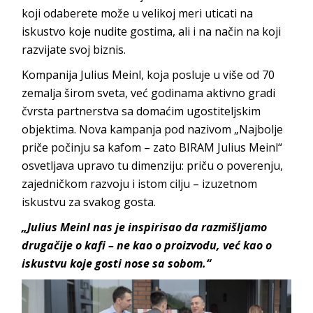
koji odaberete može u velikoj meri uticati na
iskustvo koje nudite gostima, ali i na način na koji
razvijate svoj biznis.
Kompanija Julius Meinl, koja posluje u više od 70
zemalja širom sveta, već godinama aktivno gradi
čvrsta partnerstva sa domaćim ugostiteljskim
objektima. Nova kampanja pod nazivom „Najbolje
priče počinju sa kafom – zato BIRAM Julius Meinl“
osvetljava upravo tu dimenziju: priču o poverenju,
zajedničkom razvoju i istom cilju – izuzetnom
iskustvu za svakog gosta.
„Julius Meinl nas je inspirisao da razmišljamo
drugačije o kafi – ne kao o proizvodu, već kao o
iskustvu koje gosti nose sa sobom.“