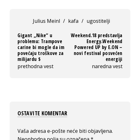
Julius Meinl
/
kafa
/
ugostitelji
Gigant „Nike“ u
Weekend.18 predstavlja
problemu: Trampove
Energy.Weekend
carine bi mogle da im
Powered UP by E.ON –
povećaju troškove za
novi festival posvećen
milijardu $
energiji
prethodna vest
naredna vest
OSTAVITE KOMENTAR
Vaša adresa e-pošte neće biti objavljena.
Neophodna polja su označena
*