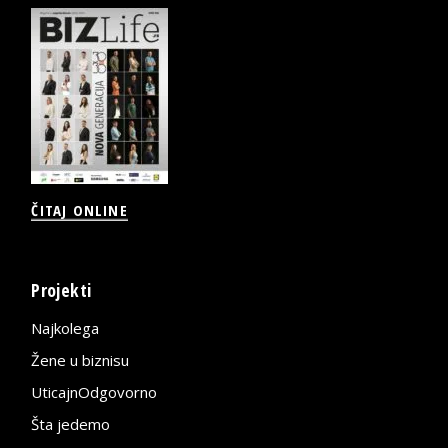
ČITAJ ONLINE
Projekti
Najkolega
Žene u biznisu
UticajnOdgovorno
Šta jedemo