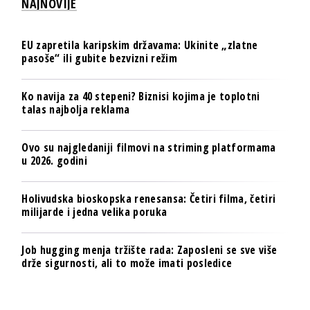
NAJNOVIJE
EU zapretila karipskim državama: Ukinite „zlatne
pasoše“ ili gubite bezvizni režim
Ko navija za 40 stepeni? Biznisi kojima je toplotni
talas najbolja reklama
Ovo su najgledaniji filmovi na striming platformama
u 2026. godini
Holivudska bioskopska renesansa: Četiri filma, četiri
milijarde i jedna velika poruka
Job hugging menja tržište rada: Zaposleni se sve više
drže sigurnosti, ali to može imati posledice