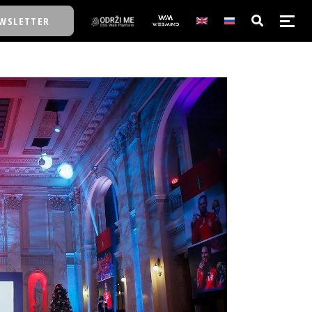
WSLETTER
E/SCHOOL
E/SCHOOL
A
A