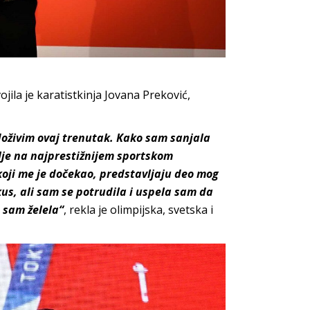
ojila je karatistkinja Jovana Preković,
 doživim ovaj trenutak. Kako sam sanjala
mlje na najprestižnijem sportskom
 koji me je dočekao, predstavljaju deo mog
okus, ali sam se potrudila i uspela sam da
 sam želela“
, rekla je olimpijska, svetska i