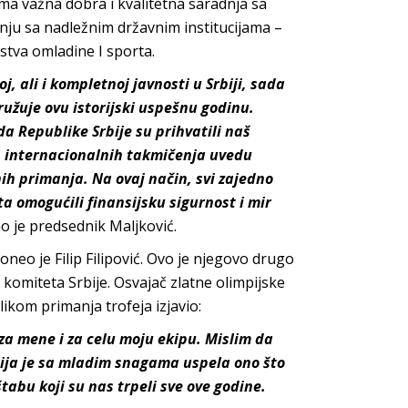
oma važna dobra i kvalitetna saradnja sa
ju sa nadležnim državnim institucijama –
stva omladine I sporta.
, ali i kompletnoj javnosti u Srbiji, sada
užuje ovu istorijski uspešnu godinu.
da Republike Srbije su prihvatili naš
h internacionalnih takmičenja uvedu
ih primanja. Na ovaj način, svi zajedno
 omogućili finansijsku sigurnost i mir
o je predsednik Maljković.
neo je Filip Filipović. Ovo je njegovo drugo
komiteta Srbije. Osvajač zlatne olimpijske
ilikom primanja trofeja izjavio:
 za mene i za celu moju ekipu. Mislim da
cija je sa mladim snagama uspela ono što
abu koji su nas trpeli sve ove godine.