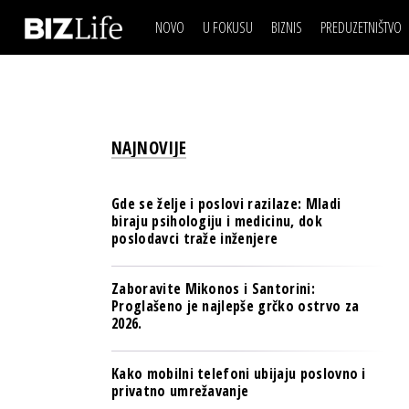
NOVO
U FOKUSU
BIZNIS
PREDUZETNIŠTVO
IZJAVA DANA
BIZNIS SCENA
VIDEO
REAL ESTATE
IZJAVA DANA
BIZNIS SCENA
BREND I KOMUNIKACI
VIDEO
REAL ESTATE
ESG & ENERGY
NAJNOVIJE
BREND I KOMUNIKACI
BANKE
ESG & ENERGY
OSIGURANJE
Gde se želje i poslovi razilaze: Mladi
BANKE
biraju psihologiju i medicinu, dok
TECH I AI
poslodavci traže inženjere
OSIGURANJE
BIZNIS & SPORT
TECH I AI
Zaboravite Mikonos i Santorini:
PULS REGIONA
Proglašeno je najlepše grčko ostrvo za
BIZNIS & SPORT
2026.
NOVO NA RAFU
PULS REGIONA
Kako mobilni telefoni ubijaju poslovno i
NOVO NA RAFU
privatno umrežavanje