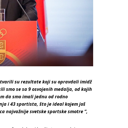
varili su rezultate koji su opravdali imidž
tili smo se sa 9 osvojenih medalja, od kojih
nem da smo imali jednu od rodno
ja i 43 sportista, što je ideal kojem još
ica najvažnije svetske sportske smotre “,