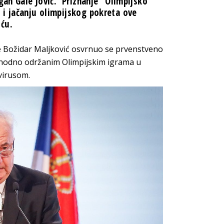
gan Gale Jović. Priznanje “Olimpijsko
 i jačanju olimpijskog pokreta ove
ću.
e Božidar Maljković osvrnuo se prvenstveno
rethodno održanim Olimpijskim igrama u
virusom.