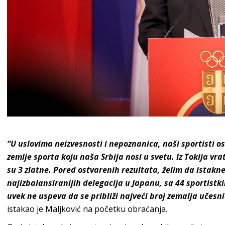
Božidar Maljković
“U uslovima neizvesnosti i nepoznanica, naši sportisti ost
zemlje sporta koju naša Srbija nosi u svetu. Iz Tokija vra
su 3 zlatne. Pored ostvarenih rezultata, želim da istak
najizbalansiranijih delegacija u Japanu, sa 44 sportistkin
uvek ne uspeva da se približi najveći broj zemalja učesn
istakao je Maljković na početku obraćanja.