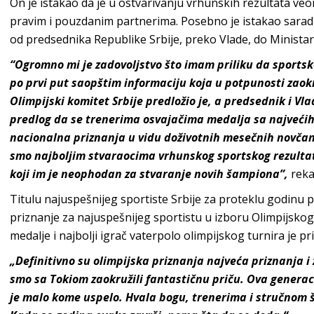
On je istakao da je u ostvarivanju vrhunskih rezultata ve
pravim i pouzdanim partnerima. Posebno je istakao saradn
od predsednika Republike Srbije, preko Vlade, do Ministar
“O
gromno mi je zadovoljstvo što imam priliku da sportskoj
po prvi put saopštim informaciju koja u potpunosti zaokr
Olimpijski komitet Srbije predložio je, a predsednik i Vla
predlog da se trenerima osvajačima medalja sa najveći
nacionalna priznanja u vidu doživotnih mesečnih novčan
smo najboljim stvaraocima vrhunskog sportskog rezultata
koji im je neophodan za stvaranje novih šampiona”,
reka
Titulu najuspešnijeg sportiste Srbije za proteklu godinu po
priznanje za najuspešnijeg sportistu u izboru Olimpijskog 
medalje i najbolji igrač vaterpolo olimpijskog turnira je pr
„Definitivno su olimpijska priznanja najveća priznanja i
smo sa Tokiom zaokružili fantastičnu priču. Ova genera
je malo kome uspelo. Hvala bogu, trenerima i stručnom št