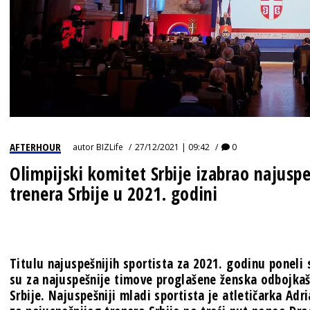
AFTERHOUR
autor
BIZLife
27/12/2021 | 09:42
0
Olimpijski komitet Srbije izabrao najuspe
trenera Srbije u 2021. godini
Titulu najuspešnijih sportista za 2021. godinu poneli s
su za najuspešnije timove proglašene ženska odbojkaš
Srbije. Najuspešniji mladi sportista je atletičarka Adr