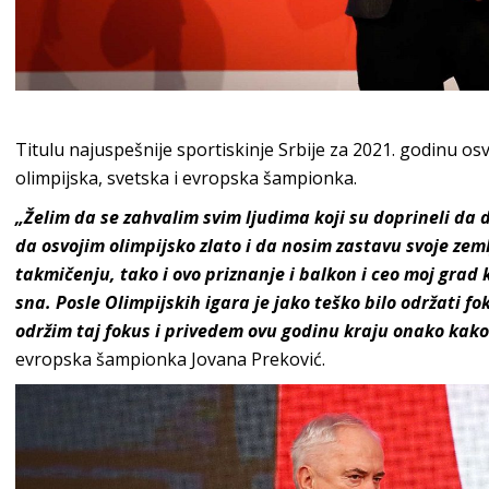
Filip Filipović
Titulu najuspešnije sportiskinje Srbije za 2021. godinu osv
olimpijska, svetska i evropska šampionka.
„Želim da se zahvalim svim ljudima koji su doprineli da
da osvojim olimpijsko zlato i da nosim zastavu svoje ze
takmičenju, tako i ovo priznanje i balkon i ceo moj grad
sna. Posle Olimpijskih igara je jako teško bilo održati f
održim taj fokus i privedem ovu godinu kraju onako kako
evropska šampionka Jovana Preković.