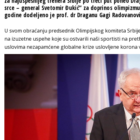
za najuspešnijeg trenera Srbije po treći put poneo Dra
srce – general Svetomir Đukić” za doprinos olimpizmu
godine dodeljeno je prof. dr Draganu Gagi Radovanovi
U svom obraćanju predsednik Olimpijskog komiteta Srbij
na izuzetne uspehe koje su ostvarili naši sportisti na p
uslovima nezapamćene globalne krize uslovljene korona 