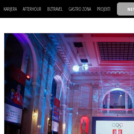
KARIJERA
AFTERHOUR
BIZTRAVEL
GASTRO ZONA
PROJEKTI
NE
POSAO
FILM I SCENA
NAJKOLEGA
LJUDI (HR)
KNJIGE
TASTY TALKS
POSAO
FILM I SCENA
NAJKOLEGA
JE
MOJ UGAO
AUTO SVET
30 ISPOD 30
LJUDI (HR)
KNJIGE
TASTY TALKS
USAVRŠAVANJE
STIL
BACK TO OFFIC
JE
MOJ UGAO
AUTO SVET
30 ISPOD 30
KNOW-HOW
WELLBEING
BIZBENDOVI
USAVRŠAVANJE
STIL
BACK TO OFFIC
BIZKOLEGIJUM
KNOW-HOW
WELLBEING
BIZBENDOVI
BMW BIZNIS LIG
BIZKOLEGIJUM
BIZLIFE WEEK
BMW BIZNIS LIG
IZJAVA GODINE
BIZLIFE WEEK
IZJAVA GODINE