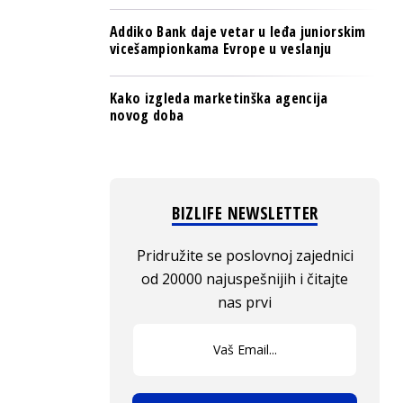
Addiko Bank daje vetar u leđa juniorskim
vicešampionkama Evrope u veslanju
Kako izgleda marketinška agencija
novog doba
BIZLIFE NEWSLETTER
Pridružite se poslovnoj zajednici
od 20000 najuspešnijih i čitajte
nas prvi