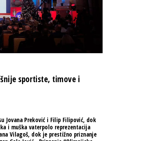
šnije sportiste, timove i
u Jovana Preković i Filip Filipović, dok
ka i muška vaterpolo reprezentacija
iana Vilagoš, dok je prestižno priznanje