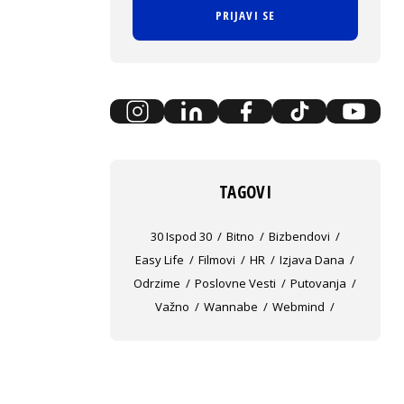
PRIJAVI SE
TAGOVI
30 Ispod 30
Bitno
Bizbendovi
Easy Life
Filmovi
HR
Izjava Dana
Odrzime
Poslovne Vesti
Putovanja
Važno
Wannabe
Webmind