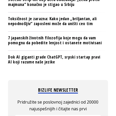
majmuna“ konačno je stigao u Srbiju
Toksičnost je zarazna: Kako jedan „briljantan, ali
nepodnošljiv“ zaposleni može da uništi ceo tim
7 japanskih životnih filozofija koje mogu da vam
pomognu da pobedite lenjost i ostanete motivisani
Dok AI giganti grade ChatGPT, srpski startap pravi
AI koji razume naše jezike
BIZLIFE NEWSLETTER
Pridružite se poslovnoj zajednici od 20000
najuspešnijih i čitajte nas prvi