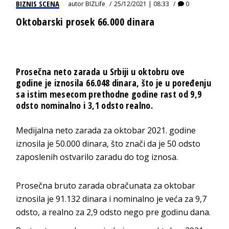
BIZNIS SCENA
autor
BIZLife
25/12/2021 | 08:33
0
Oktobarski prosek 66.000 dinara
Prosečna neto zarada u Srbiji u oktobru ove
godine je iznosila 66.048 dinara, što je u poređenju
sa istim mesecom prethodne godine rast od 9,9
odsto nominalno i 3,1 odsto realno.
Medijalna neto zarada za oktobar 2021. godine
iznosila je 50.000 dinara, što znači da je 50 odsto
zaposlenih ostvarilo zaradu do tog iznosa.
Prosečna bruto zarada obračunata za oktobar
iznosila je 91.132 dinara i nominalno je veća za 9,7
odsto, a realno za 2,9 odsto nego pre godinu dana.