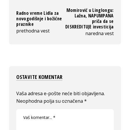
Momirović u Linglongu:
Radno vreme Lidla za
Lažna, NAPUMPANA
novogodišnje i božićne
priča da se
praznike
DISKREDITUJE investicija
prethodna vest
naredna vest
OSTAVITE KOMENTAR
Vaša adresa e-pošte neće biti objavljena.
Neophodna polja su označena
*