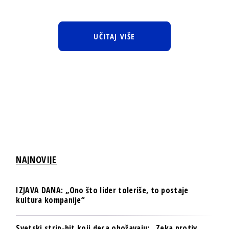
UČITAJ VIŠE
NAJNOVIJE
IZJAVA DANA: „Ono što lider toleriše, to postaje
kultura kompanije“
Svetski strip-hit koji deca obožavaju: „Zeka protiv