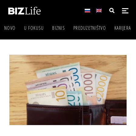
NOVO
U FOKUSU
BIZNIS
PREDUZETNIŠTVO
KARIJERA