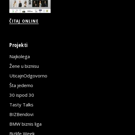
ČITAJ ONLINE
Projekti
Najkolega
Žene u biznisu
UticajnOdgovorno
Šta jedemo
30 ispod 30
Tasty Talks
BIZBendovi
BMW biznis liga
Bizlife Week