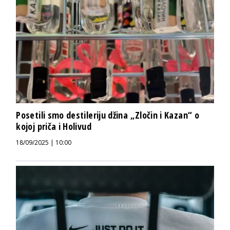
Posetili smo destileriju džina „Zločin i Kazan“ o
kojoj priča i Holivud
18/09/2025 | 10:00