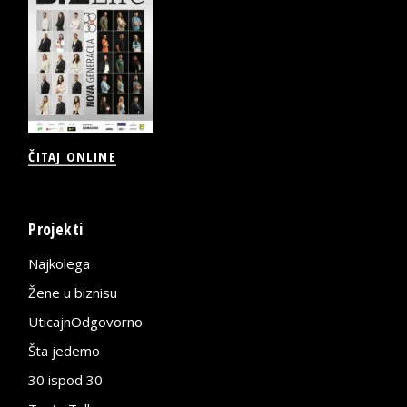
ČITAJ ONLINE
Projekti
Najkolega
Žene u biznisu
UticajnOdgovorno
Šta jedemo
30 ispod 30