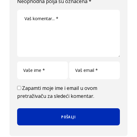
Neophodna polja su označena
*
Zapamti moje ime i email u ovom
pretraživaču za sledeći komentar.