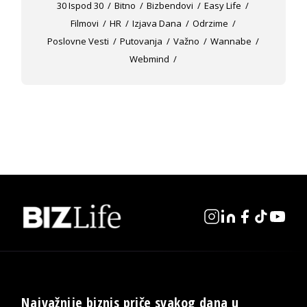
30 Ispod 30
Bitno
Bizbendovi
Easy Life
Filmovi
HR
Izjava Dana
Odrzime
Poslovne Vesti
Putovanja
Važno
Wannabe
Webmind
Najvažnije biznis priče svakog dana u