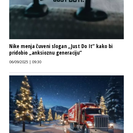
Nike menja čuveni slogan „Just Do It“ kako bi
pridobio „anksioznu generaciju“
06/09/2025 | 09:30