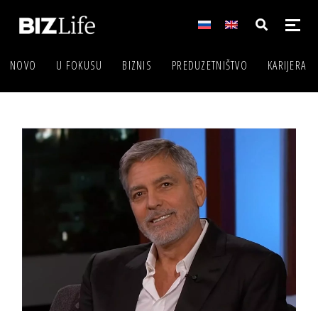
NOVO
U FOKUSU
BIZNIS
PREDUZETNIŠTVO
KARIJERA