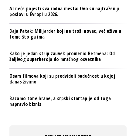
AI neće pojesti sva radna mesta: Ovo su najtraženiji
poslovi u Evropi u 2026.
Baja Patak: Milijarder koji ne troši novac, već uživa u
tome što ga ima
Kako je jedan strip zauvek promenio Betmena: Od
šaljivog superheroja do mračnog osvetnika
Osam filmova koji su predvideli budućnost u kojoj
danas živimo
Bacamo tone hrane, a srpski startap je od toga
napravio biznis