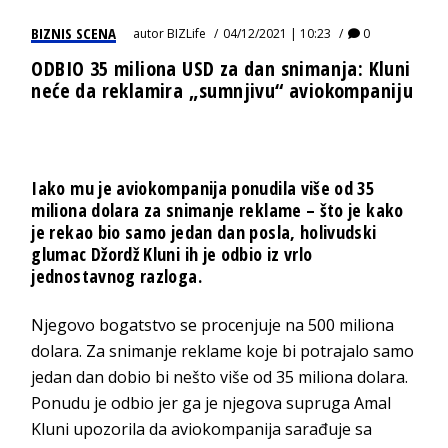
BIZNIS SCENA
autor
BIZLife
04/12/2021 | 10:23
0
ODBIO 35 miliona USD za dan snimanja: Kluni
neće da reklamira „sumnjivu“ aviokompaniju
Iako mu je aviokompanija ponudila više od 35
miliona dolara za snimanje reklame – što je kako
je rekao bio samo jedan dan posla, holivudski
glumac Džordž Kluni ih je odbio iz vrlo
jednostavnog razloga.
Njegovo bogatstvo se procenjuje na 500 miliona
dolara. Za snimanje reklame koje bi potrajalo samo
jedan dan dobio bi nešto više od 35 miliona dolara.
Ponudu je odbio jer ga je njegova supruga Amal
Kluni upozorila da aviokompanija sarađuje sa