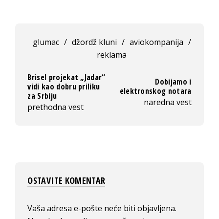
glumac
/
džordž kluni
/
aviokompanija
/
reklama
Brisel projekat „Jadar“
Dobijamo i
vidi kao dobru priliku
elektronskog notara
za Srbiju
naredna vest
prethodna vest
OSTAVITE KOMENTAR
Vaša adresa e-pošte neće biti objavljena.