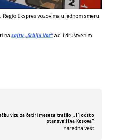
i u Regio Ekspres vozovima u jednom smeru
ti na
sajtu „Srbija Voz“
a.d. i društvenim
čku vizu za četiri meseca tražilo „11 odsto
stanovništva Kosova“
naredna vest