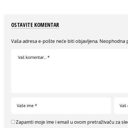
OSTAVITE KOMENTAR
Vaša adresa e-pošte neće biti objavljena.
Neophodna p
Zapamti moje ime i email u ovom pretraživaču za sl