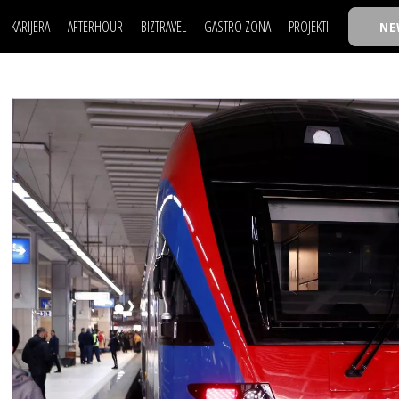
KARIJERA
AFTERHOUR
BIZTRAVEL
GASTRO ZONA
PROJEKTI
NE
POSAO
FILM I SCENA
NAJKOLEGA
LJUDI (HR)
KNJIGE
TASTY TALKS
POSAO
FILM I SCENA
NAJKOLEGA
JE
MOJ UGAO
AUTO SVET
30 ISPOD 30
LJUDI (HR)
KNJIGE
TASTY TALKS
USAVRŠAVANJE
STIL
BACK TO OFFIC
JE
MOJ UGAO
AUTO SVET
30 ISPOD 30
KNOW-HOW
WELLBEING
BIZBENDOVI
USAVRŠAVANJE
STIL
BACK TO OFFIC
BIZKOLEGIJUM
KNOW-HOW
WELLBEING
BIZBENDOVI
BMW BIZNIS LIG
BIZKOLEGIJUM
BIZLIFE WEEK
BMW BIZNIS LIG
IZJAVA GODINE
BIZLIFE WEEK
IZJAVA GODINE