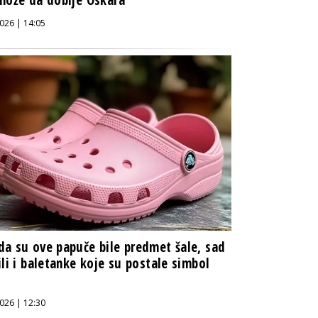
026 | 14:05
a su ove papuče bile predmet šale, sad
ili i baletanke koje su postale simbol
026 | 12:30