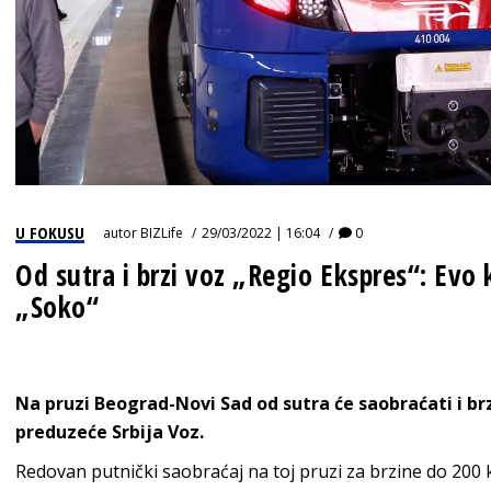
U FOKUSU
autor
BIZLife
29/03/2022 | 16:04
0
Od sutra i brzi voz „Regio Ekspres“: Evo 
„Soko“
Na pruzi Beograd-Novi Sad od sutra će saobraćati i brz
preduzeće Srbija Voz.
Redovan putnički saobraćaj na toj pruzi za brzine do 200 k