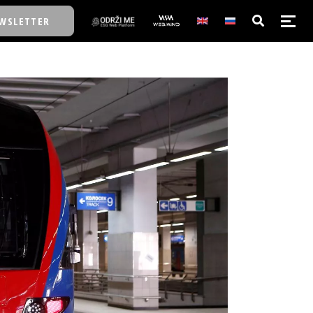
WSLETTER
E/SCHOOL
E/SCHOOL
A
A