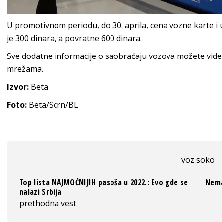
U promotivnom periodu, do 30. aprila, cena vozne karte 
je 300 dinara, a povratne 600 dinara.
Sve dodatne informacije o saobraćaju vozova možete vide
mrežama.
Izvor:
Beta
Foto:
Beta/Scrn/BL
voz soko
Top lista NAJMOĆNIJIH pasoša u 2022.: Evo gde se
Nema
nalazi Srbija
prethodna vest