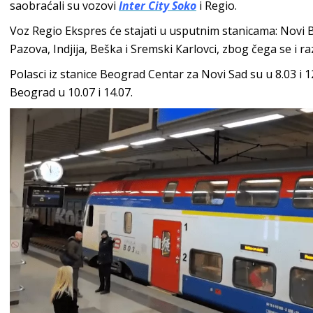
saobraćali su vozovi
Inter City Soko
i Regio.
Voz Regio Ekspres će stajati u usputnim stanicama: Novi 
Pazova, Indjija, Beška i Sremski Кarlovci, zbog čega se i r
Polasci iz stanice Beograd Centar za Novi Sad su u 8.03 i 
Beograd u 10.07 i 14.07.