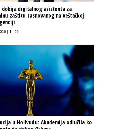
a dobija digitalnog asistenta za
alnu zaštitu zasnovanog na veštačkoj
igenciji
026 | 14:00
ucija u Holivudu: Akademija odlučila ko
može da dobije Oskara