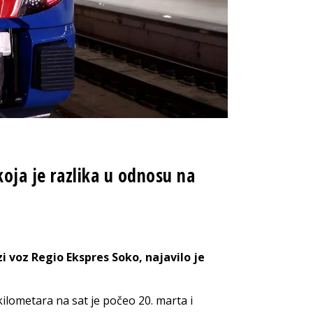
koja je razlika u odnosu na
i voz Regio Ekspres Soko, najavilo je
ilometara na sat je počeo 20. marta i