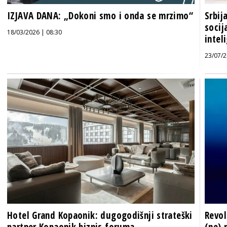
IZJAVA DANA: „Dokoni smo i onda se mrzimo“
Srbij
socij
18/03/2026 | 08:30
intel
23/07/2
Hotel Grand Kopaonik: dugogodišnji strateški
Revol
partner Kopaonik biznis foruma
(ne) 