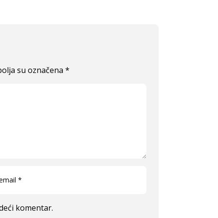
olja su označena
*
edeći komentar.