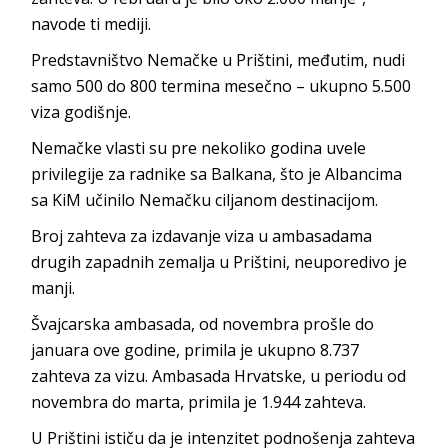
navode ti mediji.
Predstavništvo Nemačke u Prištini, međutim, nudi
samo 500 do 800 termina mesečno – ukupno 5.500
viza godišnje.
Nemačke vlasti su pre nekoliko godina uvele
privilegije za radnike sa Balkana, što je Albancima
sa KiM učinilo Nemačku ciljanom destinacijom.
Broj zahteva za izdavanje viza u ambasadama
drugih zapadnih zemalja u Prištini, neuporedivo je
manji.
Švajcarska ambasada, od novembra prošle do
januara ove godine, primila je ukupno 8.737
zahteva za vizu. Ambasada Hrvatske, u periodu od
novembra do marta, primila je 1.944 zahteva.
U Prištini ističu da je intenzitet podnošenja zahteva