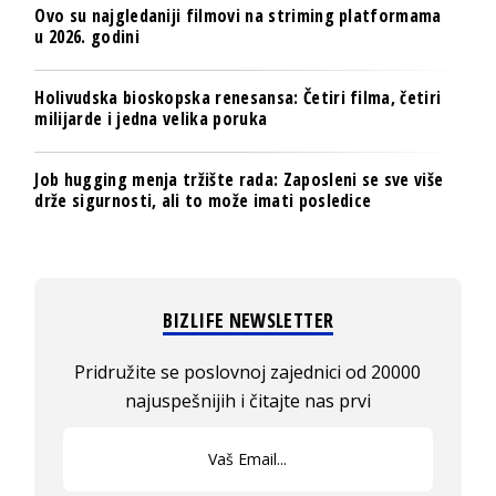
Ovo su najgledaniji filmovi na striming platformama
u 2026. godini
Holivudska bioskopska renesansa: Četiri filma, četiri
milijarde i jedna velika poruka
Job hugging menja tržište rada: Zaposleni se sve više
drže sigurnosti, ali to može imati posledice
BIZLIFE NEWSLETTER
Pridružite se poslovnoj zajednici od 20000
najuspešnijih i čitajte nas prvi