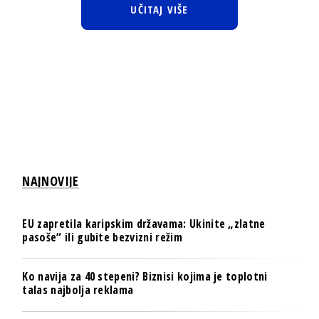
UČITAJ VIŠE
NAJNOVIJE
EU zapretila karipskim državama: Ukinite „zlatne
pasoše“ ili gubite bezvizni režim
Ko navija za 40 stepeni? Biznisi kojima je toplotni
talas najbolja reklama