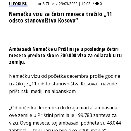
U FOKUSU
autor
BIZLife
29/03/2022 | 19:02
0
Nemačku vizu za četiri meseca tražilo „11
odsto stanovništva Kosova“
Ambasadi Nemačke u Prištini je u poslednja četiri
meseca predato skoro 200.000 viza za odlazak u tu
zemlju.
Nemačku vizu od početka decembra prošle godine
tražilo je „11 odsto stanovništva Kosova“, navode
prištinski mediji na albanskom.
„Od početka decembra do kraja marta, ambasada
ove zemlje u Prištini primila je 199.783 zahteva za
vizu. Ovog meseca, toj ambasadi podneta su 48.044
zahteva. U februaru je bilo oko 2.000 manje“,