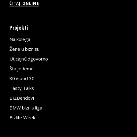
ČITAJ ONLINE
Projekti
Najkolega
Žene u biznisu
UticajnOdgovorno
Šta jedemo
30 ispod 30
Tasty Talks
BIZBendovi
BMW biznis liga
Bizlife Week