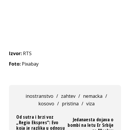
Izvor:
RTS
Foto:
Pixabay
inostranstvo
/
zahtev
/
nemacka
/
kosovo
/
pristina
/
viza
Od sutra i brzi voz
Jedanaesta dojava o
„Regio Ekspres“: Evo
bombi na letu Er Srbije
koja je razlika u odnosu