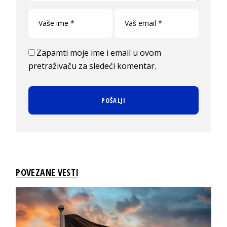
Zapamti moje ime i email u ovom
pretraživaču za sledeći komentar.
POVEZANE VESTI