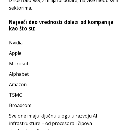
iznosi oko 989,7 milijardi dolara, najviše među svim
sektorima.
Najveći deo vrednosti dolazi od kompanija
kao što su:
Nvidia
Apple
Microsoft
Alphabet
Amazon
TSMC
Broadcom
Sve one imaju ključnu ulogu u razvoju AI
infrastrukture – od procesora i čipova