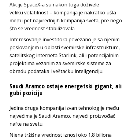
Akcije SpaceX-a su nakon toga doživele
veliku volatilnost – kompanija je nakratko ušla
među pet najvrednijih kompanija sveta, pre nego
što se vrednost stabilizovala.
Interesovanje investitora povezano je sa njenim
poslovanjem u oblasti svemirske infrastrukture,
satelitskog interneta Starlink, ali i potencijalnim
projektima vezanim za svemirske sisteme za
obradu podataka i veštačku inteligenciju.
Saudi Aramco ostaje energetski gigant, ali
gubi poziciju
Jedina druga kompanija izvan tehnologije među
najvećima je Saudi Aramco, najveći proizvođač
nafte na svetu.
Njena tržišna vrednost iznosi oko 1,8 biliona