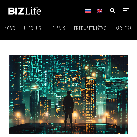
NOVO
U FOKUSU
BIZNIS
PREDUZETNIŠTVO
KARIJERA