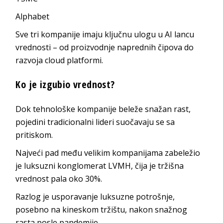
Alphabet
Sve tri kompanije imaju ključnu ulogu u AI lancu
vrednosti – od proizvodnje naprednih čipova do
razvoja cloud platformi.
Ko je izgubio vrednost?
Dok tehnološke kompanije beleže snažan rast,
pojedini tradicionalni lideri suočavaju se sa
pritiskom.
Najveći pad među velikim kompanijama zabeležio
je luksuzni konglomerat LVMH, čija je tržišna
vrednost pala oko 30%.
Razlog je usporavanje luksuzne potrošnje,
posebno na kineskom tržištu, nakon snažnog
rasta posle pandemije.