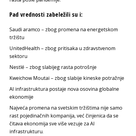
Pad vrednosti zabeležili su i:
Saudi aramco – zbog promena na energetskom
tržištu
UnitedHealth – zbog pritisaka u zdravstvenom
sektoru
Nestlé – zbog slabijeg rasta potrošnje
Kweichow Moutai – zbog slabije kineske potražnje
AI infrastruktura postaje nova osovina globalne
ekonomije
Najveća promena na svetskim tržištima nije samo
rast pojedinačnih kompanija, već činjenica da se
čitava ekonomija sve više vezuje za AI
infrastrukturu.