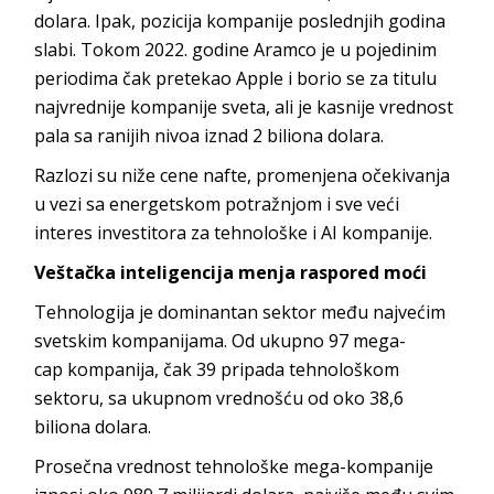
dolara. Ipak, pozicija kompanije poslednjih godina
slabi. Tokom 2022. godine Aramco je u pojedinim
periodima čak pretekao Apple i borio se za titulu
najvrednije kompanije sveta, ali je kasnije vrednost
pala sa ranijih nivoa iznad 2 biliona dolara.
Razlozi su niže cene nafte, promenjena očekivanja
u vezi sa energetskom potražnjom i sve veći
interes investitora za tehnološke i AI kompanije.
Veštačka inteligencija menja raspored moći
Tehnologija je dominantan sektor među najvećim
svetskim kompanijama. Od ukupno 97 mega-
cap kompanija, čak 39 pripada tehnološkom
sektoru, sa ukupnom vrednošću od oko 38,6
biliona dolara.
Prosečna vrednost tehnološke mega-kompanije