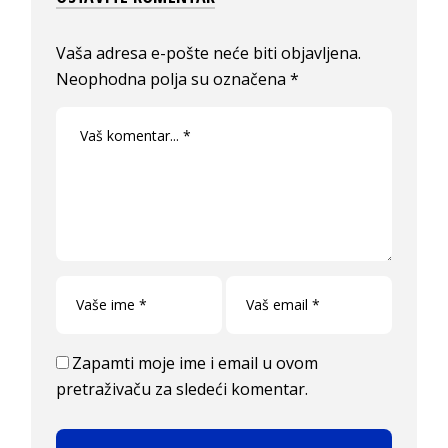
Vaša adresa e-pošte neće biti objavljena.
Neophodna polja su označena
*
Zapamti moje ime i email u ovom
pretraživaču za sledeći komentar.