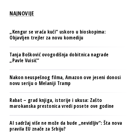
NAJNOVIJE
„Kengur se vraća kući“ uskoro u bioskopima:
Objavljen trejler za novu komediju
Tanja Bošković ovogodišnja dobitnica nagrade
„Pavle Vuisić“
Nakon neuspešnog filma, Amazon ove jeseni donosi
novu seriju o Melaniji Tramp
Rabat – grad knjiga, istorije i ukusa: Zašto
marokanska prestonica vredi posete ove godine
AI sadržaj više ne može da bude „nevidljiv“: Šta nova
pravila EU znače za Srbiju?