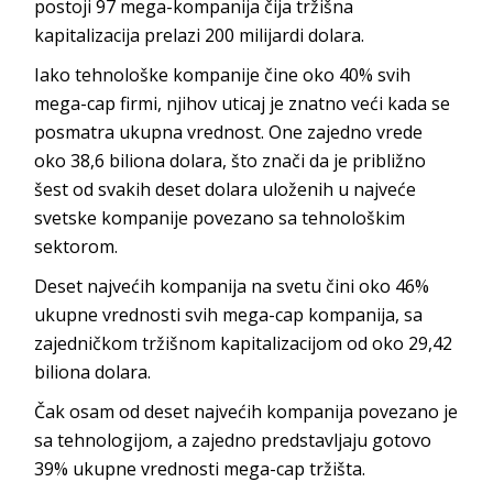
postoji 97 mega-kompanija čija tržišna
kapitalizacija prelazi 200 milijardi dolara.
Iako tehnološke kompanije čine oko 40% svih
mega-cap firmi, njihov uticaj je znatno veći kada se
posmatra ukupna vrednost. One zajedno vrede
oko 38,6 biliona dolara, što znači da je približno
šest od svakih deset dolara uloženih u najveće
svetske kompanije povezano sa tehnološkim
sektorom.
Deset najvećih kompanija na svetu čini oko 46%
ukupne vrednosti svih mega-cap kompanija, sa
zajedničkom tržišnom kapitalizacijom od oko 29,42
biliona dolara.
Čak osam od deset najvećih kompanija povezano je
sa tehnologijom, a zajedno predstavljaju gotovo
39% ukupne vrednosti mega-cap tržišta.