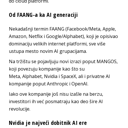
do cloud platformi.
Od FAANG-a ka AI generaciji
Nekadašnji termin FAANG (Facebook/Meta, Apple,
Amazon, Netflix i Google/Alphabet), koji je opisivao
dominaciju velikih internet platformi, sve više
ustupa mesto novim AI grupacijama.
Na tržištu se pojavljuju novi izrazi poput MANGOS,
koji povezuju kompanije kao što su
Meta, Alphabet, Nvidia i SpaceX, ali i privatne AI
kompanije poput Anthropic i OpenAI.
Iako ove kompanije još nisu izašle na berzu,
investitori ih već posmatraju kao deo šire AI
revolucije.
Nvidia je najveći dobitnik AI ere