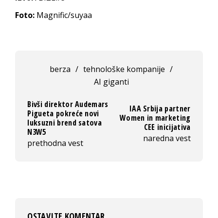
Foto:
Magnific/suyaa
berza
/
tehnološke kompanije
/
AI giganti
Bivši direktor Audemars
IAA Srbija partner
Pigueta pokreće novi
Women in marketing
luksuzni brend satova
CEE inicijativa
N3W5
naredna vest
prethodna vest
OSTAVITE KOMENTAR