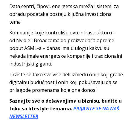
Data centri, čipovi, energetska mreža i sistemi za
obradu podataka postaju ključna investiciona
tema.
Kompanije koje kontrolišu ovu infrastrukturu –
od Nvidie i Broadcoma do proizvođača opreme
poput ASML-a – danas imaju ulogu kakvu su
nekada imale energetske kompanije i tradicionalni
industrijski giganti.
Tržište se tako sve više deli između onih koji grade
digitalnu budućnost i onih koji pokušavaju da se
prilagode promenama koje ona donosi.
Saznajte sve o dešavanjima u biznisu, budite u
toku sa lifestyle temama.
PRIJAVITE SE NA NAŠ
NEWSLETTER