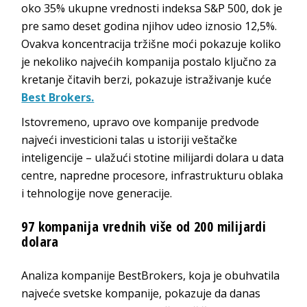
oko 35% ukupne vrednosti indeksa S&P 500, dok je
pre samo deset godina njihov udeo iznosio 12,5%.
Ovakva koncentracija tržišne moći pokazuje koliko
je nekoliko najvećih kompanija postalo ključno za
kretanje čitavih berzi, pokazuje istraživanje kuće
Best Brokers.
Istovremeno, upravo ove kompanije predvode
najveći investicioni talas u istoriji veštačke
inteligencije – ulažući stotine milijardi dolara u data
centre, napredne procesore, infrastrukturu oblaka
i tehnologije nove generacije.
97 kompanija vrednih više od 200 milijardi
dolara
Analiza kompanije BestBrokers, koja je obuhvatila
najveće svetske kompanije, pokazuje da danas