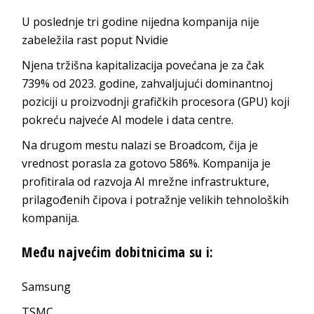
U poslednje tri godine nijedna kompanija nije
zabeležila rast poput Nvidie
Njena tržišna kapitalizacija povećana je za čak
739% od 2023. godine, zahvaljujući dominantnoj
poziciji u proizvodnji grafičkih procesora (GPU) koji
pokreću najveće AI modele i data centre.
Na drugom mestu nalazi se Broadcom, čija je
vrednost porasla za gotovo 586%. Kompanija je
profitirala od razvoja AI mrežne infrastrukture,
prilagođenih čipova i potražnje velikih tehnoloških
kompanija.
Među najvećim dobitnicima su i:
Samsung
TSMC