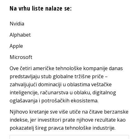
Na vrhu liste nalaze se:
Nvidia
Alphabet
Apple
Microsoft
Ove četiri američke tehnološke kompanije danas
predstavljaju stub globalne tržišne priče –
zahvaljujući dominaciji u oblastima veštačke
inteligencije, računarstva u oblaku, digitalnog
oglašavanja i potrošačkih ekosistema.
Njihovo kretanje sve više utiče na čitave berzanske
indekse, jer investitori prate njihove rezultate kao
pokazatelj šireg pravca tehnološke industrije.