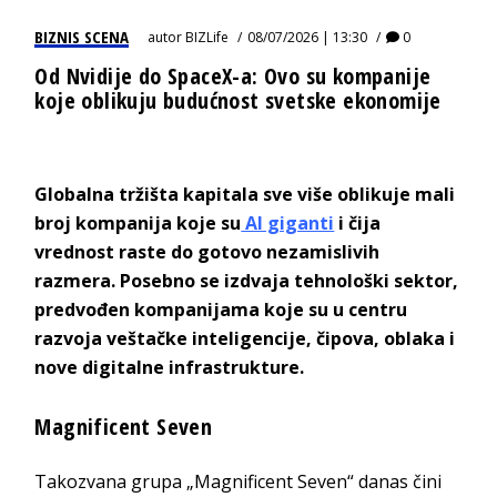
BIZNIS SCENA
autor
BIZLife
08/07/2026 | 13:30
0
Od Nvidije do SpaceX-a: Ovo su kompanije
koje oblikuju budućnost svetske ekonomije
Globalna tržišta kapitala sve više oblikuje mali
broj kompanija koje su
AI giganti
i čija
vrednost raste do gotovo nezamislivih
razmera. Posebno se izdvaja tehnološki sektor,
predvođen kompanijama koje su u centru
razvoja veštačke inteligencije, čipova, oblaka i
nove digitalne infrastrukture.
Magnificent Seven
Takozvana grupa „Magnificent Seven“ danas čini