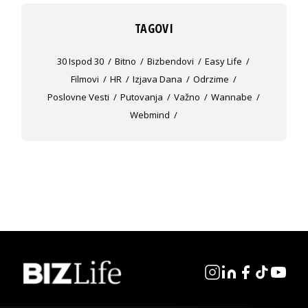
TAGOVI
30 Ispod 30
Bitno
Bizbendovi
Easy Life
Filmovi
HR
Izjava Dana
Odrzime
Poslovne Vesti
Putovanja
Važno
Wannabe
Webmind