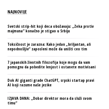
NAJNOVIJE
Svetski strip-hit koji deca obožavaju: „Zeka protiv
majmuna“ konačno je stigao u Srbiju
Toksičnost je zarazna: Kako jedan „briljantan, ali
nepodnošljiv“ zaposleni može da uništi ceo tim
7 japanskih životnih filozofija koje mogu da vam
pomognu da pobedite lenjost i ostanete motivisani
Dok AI giganti grade ChatGPT, srpski startap pravi
AI koji razume naše jezike
IZJAVA DANA: „Dobar direktor mora da služi svom
timu“