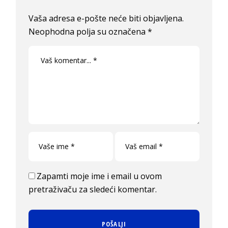
Vaša adresa e-pošte neće biti objavljena.
Neophodna polja su označena
*
Zapamti moje ime i email u ovom
pretraživaču za sledeći komentar.