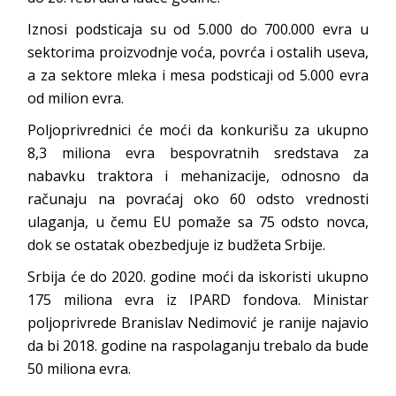
Iznosi podsticaja su od 5.000 do 700.000 evra u
sektorima proizvodnje voća, povrća i ostalih useva,
a za sektore mleka i mesa podsticaji od 5.000 evra
od milion evra.
Poljoprivrednici će moći da konkurišu za ukupno
8,3 miliona evra bespovratnih sredstava za
nabavku traktora i mehanizacije, odnosno da
računaju na povraćaj oko 60 odsto vrednosti
ulaganja, u čemu EU pomaže sa 75 odsto novca,
dok se ostatak obezbedjuje iz budžeta Srbije.
Srbija će do 2020. godine moći da iskoristi ukupno
175 miliona evra iz IPARD fondova. Ministar
poljoprivrede Branislav Nedimović je ranije najavio
da bi 2018. godine na raspolaganju trebalo da bude
50 miliona evra.