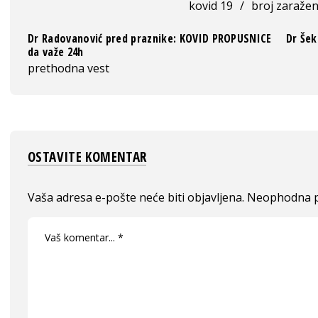
kovid 19
/
broj zaražen
Dr Radovanović pred praznike: KOVID PROPUSNICE
Dr Šek
da važe 24h
prethodna vest
OSTAVITE KOMENTAR
Vaša adresa e-pošte neće biti objavljena.
Neophodna p