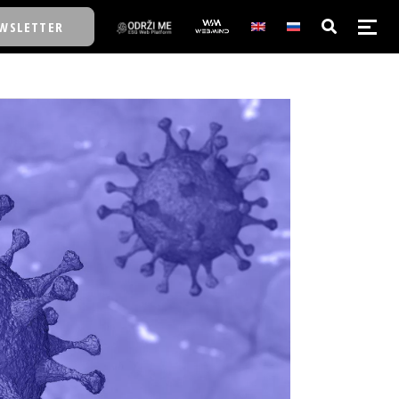
WSLETTER
E/SCHOOL
E/SCHOOL
A
A