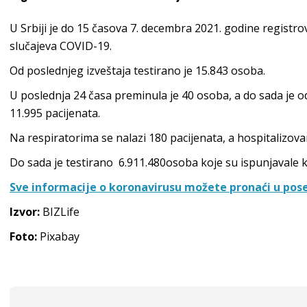
U Srbiji je do 15 časova 7. decembra 2021. godine regist
slučajeva COVID-19.
Od poslednjeg izveštaja testirano je 15.843 osoba.
U poslednja 24 časa preminula je 40 osoba, a do sada je
11.995 pacijenata.
Na respiratorima se nalazi 180 pacijenata, a hospitalizova
Do sada je testirano 6.911.480osoba koje su ispunjavale kri
Sve informacije o koronavirusu možete pronaći u pose
Izvor:
BIZLife
Foto:
Pixabay