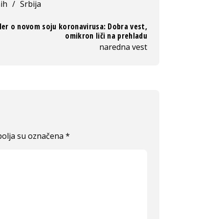
ih
/
Srbija
ler o novom soju koronavirusa: Dobra vest,
omikron liči na prehladu
naredna vest
olja su označena
*