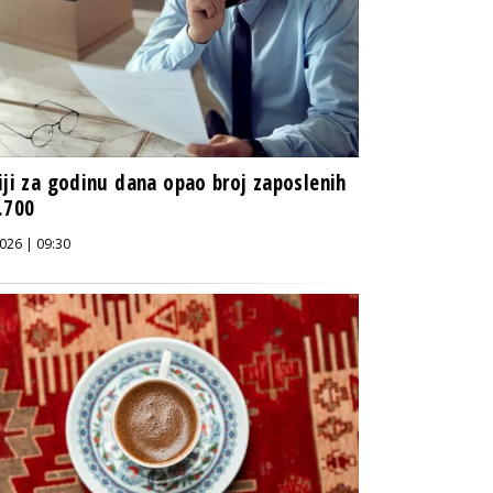
iji za godinu dana opao broj zaposlenih
.700
026 | 09:30