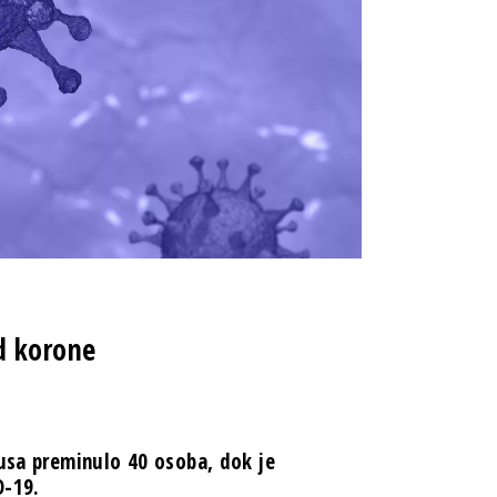
od korone
rusa preminulo 40 osoba, dok je
D-19.