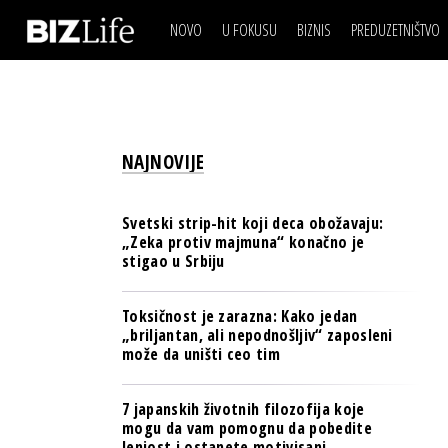
NOVO
U FOKUSU
BIZNIS
PREDUZETNIŠTVO
IZJAVA DANA
BIZNIS SCENA
VIDEO
REAL ESTATE
IZJAVA DANA
BIZNIS SCENA
BREND I KOMUNIKACI
VIDEO
REAL ESTATE
ESG & ENERGY
NAJNOVIJE
BREND I KOMUNIKACI
BANKE
ESG & ENERGY
OSIGURANJE
Svetski strip-hit koji deca obožavaju:
BANKE
„Zeka protiv majmuna“ konačno je
TECH I AI
stigao u Srbiju
OSIGURANJE
BIZNIS & SPORT
TECH I AI
Toksičnost je zarazna: Kako jedan
PULS REGIONA
„briljantan, ali nepodnošljiv“ zaposleni
BIZNIS & SPORT
može da uništi ceo tim
NOVO NA RAFU
PULS REGIONA
7 japanskih životnih filozofija koje
NOVO NA RAFU
mogu da vam pomognu da pobedite
lenjost i ostanete motivisani