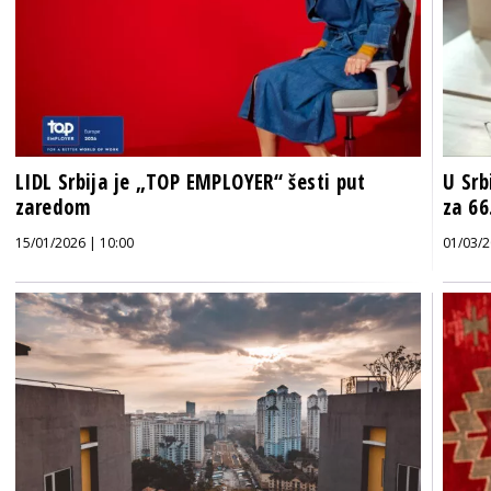
LIDL Srbija je „TOP EMPLOYER“ šesti put
U Srb
zaredom
za 66
15/01/2026 | 10:00
01/03/2