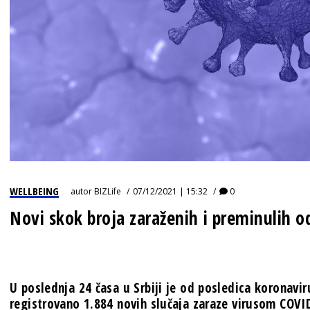
WELLBEING
autor
BIZLife
07/12/2021 | 15:32
0
Novi skok broja zaraženih i preminulih 
U poslednja 24 časa u Srbiji je od posledica koronavi
registrovano 1.884 novih slučaja zaraze virusom COVI