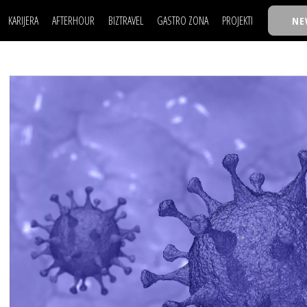
KARIJERA
AFTERHOUR
BIZTRAVEL
GASTRO ZONA
PROJEKTI
NE
POSAO
FILM I SCENA
NAJKOLEGA
LJUDI (HR)
KNJIGE
TASTY TALKS
POSAO
FILM I SCENA
NAJKOLEGA
JE
MOJ UGAO
AUTO SVET
30 ISPOD 30
LJUDI (HR)
KNJIGE
TASTY TALKS
USAVRŠAVANJE
STIL
BACK TO OFFIC
JE
MOJ UGAO
AUTO SVET
30 ISPOD 30
KNOW-HOW
WELLBEING
BIZBENDOVI
USAVRŠAVANJE
STIL
BACK TO OFFIC
BIZKOLEGIJUM
KNOW-HOW
WELLBEING
BIZBENDOVI
BMW BIZNIS LIG
BIZKOLEGIJUM
BIZLIFE WEEK
BMW BIZNIS LIG
IZJAVA GODINE
BIZLIFE WEEK
IZJAVA GODINE