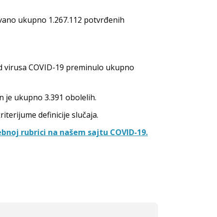
rovano ukupno 1.267.112 potvrđenih
 od virusa COVID-19 preminulo ukupno
n je ukupno 3.391 obolelih.
terijume definicije slučaja.
bnoj rubrici na našem sajtu COVID-19.