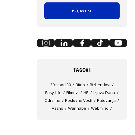
PRIJAVI SE
TAGOVI
30 Ispod 30
Bitno
Bizbendovi
Easy Life
Filmovi
HR
Izjava Dana
Odrzime
Poslovne Vesti
Putovanja
Važno
Wannabe
Webmind