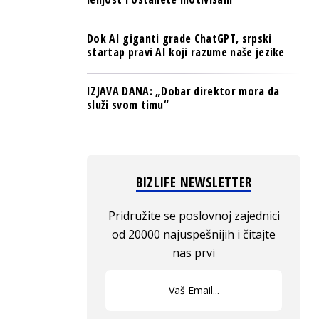
Dok AI giganti grade ChatGPT, srpski
startap pravi AI koji razume naše jezike
IZJAVA DANA: „Dobar direktor mora da
služi svom timu“
BIZLIFE NEWSLETTER
Pridružite se poslovnoj zajednici
od 20000 najuspešnijih i čitajte
nas prvi