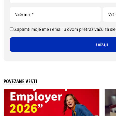
Zapamti moje ime i email u ovom pretraživaču za sl
POVEZANE VESTI