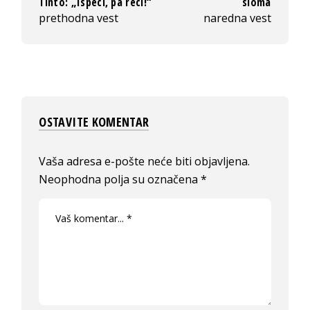
Tinto: „Ispeci, pa reci!“
sloma
prethodna vest
naredna vest
OSTAVITE KOMENTAR
Vaša adresa e-pošte neće biti objavljena.
Neophodna polja su označena
*