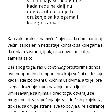
šta im najviše nedostaje
kada rade na daljinu,
odgovorilo je da je to
druženje sa kolegama i
koleginicama.
Kao zaključak se nameće činjenica da dominantnoj
većini zaposlenih nedostaje kontakt sa kolegama i
da onlajn sastanci, ipak, nisu dovoljno dobra
zamena za to.
Baš zbog toga, rad u
coworking
prostorima donosi
ovu neophodnu komponentu koja većini nedostaje
kada rade izolovani u kućnim uslovima, a to je, pre
svega, druženje
,
upoznavanje novih ljudi i
umrežavanje sa njima. Pored toga, otvaraju se
mogućnosti za započinjanje zajedničkih projekata,
dok se, sa druge strane, sve to odvija u relaksiranoj