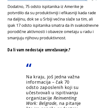
Dodatno, 75 odsto ispitanika iz Amerike je
potvrdilo da su produktivniji i efikasniji kada rade
na daljinu, dok se u Srbiji većina slaže sa tim, ali
ipak 17 odsto ispitanika smatra da ih svakodnevne
porodične aktivnosti i obaveze ometaju u radu i
smanjuju njihovu produktivnost.
Da li vam nedostaje umrežavanje
?
Na kraju, još jedna važna
informacija – čak 70
odsto zaposlenih koji su
učestvovali u ispitivanju
organizacije
Reinventing
Work: Belgrade
, na pitanje