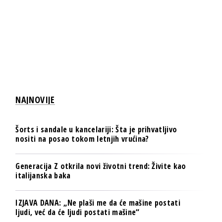
NAJNOVIJE
Šorts i sandale u kancelariji: Šta je prihvatljivo
nositi na posao tokom letnjih vrućina?
Generacija Z otkrila novi životni trend: Živite kao
italijanska baka
IZJAVA DANA: „Ne plaši me da će mašine postati
ljudi, već da će ljudi postati mašine“