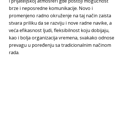
i prijateljskoj atmosferi gde postoji mogućnost
brze i neposredne komunikacije. Novo i
promenjeno radno okruženje na taj način zaista
stvara priliku da se razviju i nove radne navike, a
veća efikasnost ljudi, fleksibilnost koju dobijaju,
kao i bolja organizacija vremena, svakako odnose
prevagu u poređenju sa tradicionalnim načinom
rada.