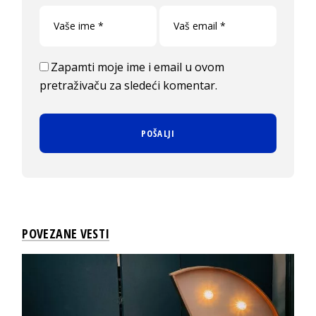
Zapamti moje ime i email u ovom
pretraživaču za sledeći komentar.
POVEZANE VESTI