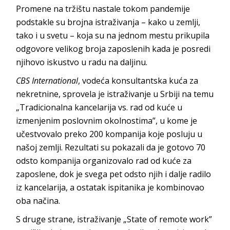
Promene na tržištu nastale tokom pandemije
podstakle su brojna istraživanja – kako u zemlji,
tako i u svetu – koja su na jednom mestu prikupila
odgovore velikog broja zaposlenih kada je posredi
njihovo iskustvo u radu na daljinu.
CBS International
, vodeća konsultantska kuća za
nekretnine, sprovela je istraživanje u Srbiji na temu
„Tradicionalna kancelarija vs. rad od kuće u
izmenjenim poslovnim okolnostima”, u kome je
učestvovalo preko 200 kompanija koje posluju u
našoj zemlji. Rezultati su pokazali da je gotovo 70
odsto kompanija organizovalo rad od kuće za
zaposlene, dok je svega pet odsto njih i dalje radilo
iz kancelarija, a ostatak ispitanika je kombinovao
oba načina.
S druge strane, istraživanje „State of remote work”