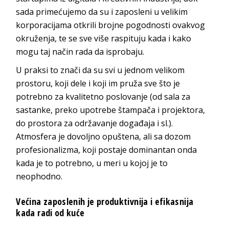
sada primećujemo da su i zaposleni u velikim
korporacijama otkrili brojne pogodnosti ovakvog
okruženja, te se sve više raspituju kada i kako
mogu taj način rada da isprobaju.
U praksi to znači da su svi u jednom velikom
prostoru, koji dele i koji im pruža sve što je
potrebno za kvalitetno poslovanje (od sala za
sastanke, preko upotrebe štampača i projektora,
do prostora za održavanje događaja i sl.).
Atmosfera je dovoljno opuštena, ali sa dozom
profesionalizma, koji postaje dominantan onda
kada je to potrebno, u meri u kojoj je to
neophodno.
Većina zaposlenih je produktivnija i efikasnija
kada radi od kuće