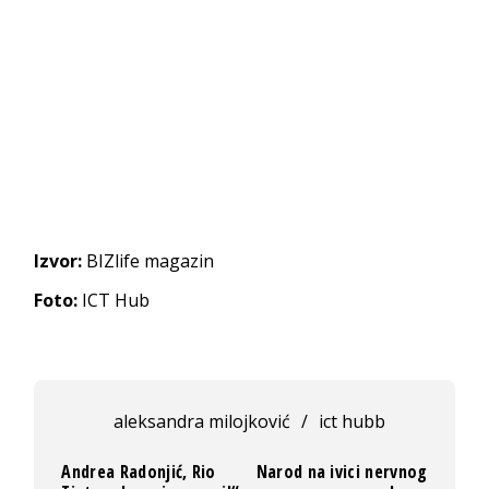
Izvor:
BIZlife magazin
Foto:
ICT Hub
aleksandra milojković
/
ict hubb
Andrea Radonjić, Rio
Narod na ivici nervnog