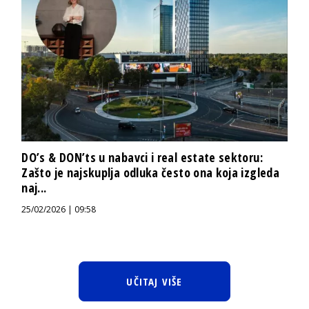
DO’s & DON’ts u nabavci i real estate sektoru:
Zašto je najskuplja odluka često ona koja izgleda
naj...
25/02/2026 | 09:58
UČITAJ VIŠE