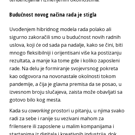
Budućnost novog načina rada je stigla
Uvođenjem hibridnog modela rada polako ali
sigurno zakoračili smo u budućnost novih radnih
uslova, koji će od sada pa nadalje, kako se čini, biti
mnogo fleksibilniji i orijentisani više ka postizanju
rezultata, a manje ka tome gde i koliko zaposleni
rade. Na delu je formiranje svojevrsnog pokreta
kao odgovora na novonastale okolnosti tokom
pandemije, a čija je glavna premisa da se posao, u
izvesnom broju slučajeva, zaista može obavljati sa
gotovo bilo kog mesta.
Kada su
coworking
prostori u pitanju, u njima svako
radi za sebe i ranije su vezivani mahom za
frilensere ili zaposlene u malim kompanijama i
startapima iz digitala i kreativnih industrija, dok