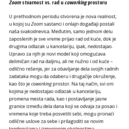
Zoom
stvarnost vs. rad u
coworking
prostoru
U prethodnom periodu stvorena je nova realnost,
u kojoj su
Zoom
sastanci i onlajn događaji postali
naša svakodnevica. Međutim, samo jednom delu
zaposlenih je sve vreme prijao rad od kuće, dok je
drugima odlazak u kancelariju, ipak, nedostajao.
Upravo za njih je novi model koji omogućava
delimičan rad na daljinu, ali ne nužno i od kuće –
odlično rešenje, jer za obavljanje dela svojih radnih
zadataka mogu da odaberu i drugačije okruženje,
kao što je
coworking
prostor. Na taj način, svi oni
kojima je nedostajao odlazak u kancelariju,
promena mesta rada, kao i postavljanje jasne
granice između dela dana koji se odvaja za posao i
vremena koje treba posvetiti sebi, mogu pronaći
odlične uslove za sebe i prilagoditi se novim
tendencijama i izmenjenim okolnostima.