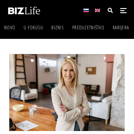
NOVO
U FOKUSU
BIZNIS
PREDUZETNIŠTVO
KARIJERA