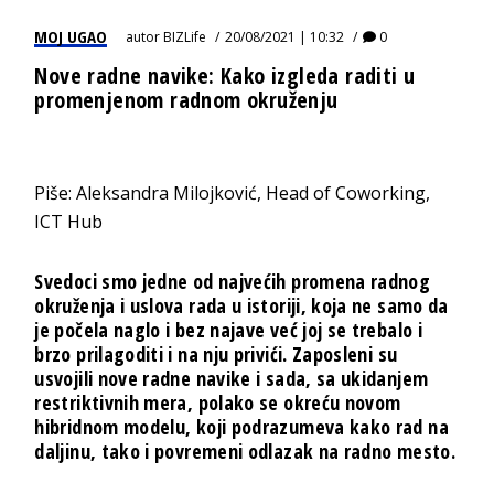
MOJ UGAO
autor
BIZLife
20/08/2021 | 10:32
0
Nove radne navike: Kako izgleda raditi u
promenjenom radnom okruženju
Piše: Aleksandra Milojković, Head of Coworking,
ICT Hub
Svedoci smo jedne od najvećih promena radnog
okruženja i uslova rada u istoriji, koja ne samo da
je počela naglo i bez najave već joj se trebalo i
brzo prilagoditi i na nju privići. Zaposleni su
usvojili nove radne navike i sada, sa ukidanjem
restriktivnih mera, polako se okreću novom
hibridnom modelu, koji podrazumeva kako rad na
daljinu, tako i povremeni odlazak na radno mesto.