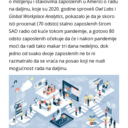
o mišljenju i stavovima zaposlenih u Americi o radu
na daljinu, koje su 2020. godine sproveli
Owl Labs
i
Global Workplace Analytics
, pokazalo je da je skoro
isti procenat (70 odsto) stalno zaposlenih širom
SAD radio od kuće tokom pandemije, a gotovo 80
odsto zaposlenih očekuje da će i nakon pandemije
moći da radi tako makar tri dana nedeljno, dok
jedno od svako dvoje zaposlenih ne bi ni
razmatralo da se vraća na posao koji ne nudi
mogućnost rada na daljinu.