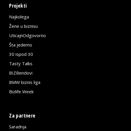
Projekti
Najkolega
Žene u biznisu
UticajnOdgovorno
Šta jedemo
30 ispod 30
Tasty Talks
BIZBendovi
BMW biznis liga
Bizlife Week
Za partnere
Saradnja