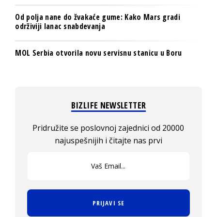
Od polja nane do žvakaće gume: Kako Mars gradi
održiviji lanac snabdevanja
MOL Serbia otvorila novu servisnu stanicu u Boru
BIZLIFE NEWSLETTER
Pridružite se poslovnoj zajednici od 20000
najuspešnijih i čitajte nas prvi
PRIJAVI SE