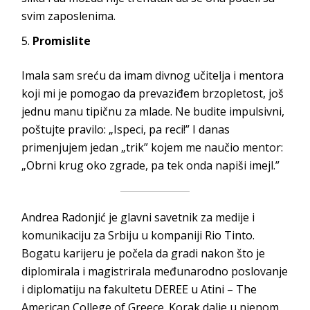
svim zaposlenima.
Promislite
Imala sam sreću da imam divnog učitelja i mentora
koji mi je pomogao da prevaziđem brzopletost, još
jednu manu tipičnu za mlade. Ne budite impulsivni,
poštujte pravilo: „Ispeci, pa reci!” I danas
primenjujem jedan „trik” kojem me naučio mentor:
„Obrni krug oko zgrade, pa tek onda napiši imejl.”
Andrea Radonjić je glavni savetnik za medije i
komunikaciju za Srbiju u kompaniji Rio Tinto.
Bogatu karijeru je počela da gradi nakon što je
diplomirala i magistrirala međunarodno poslovanje
i diplomatiju na fakultetu DEREE u Atini – The
American College of Greece. Korak dalje u njenom