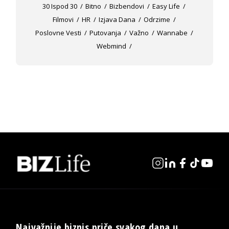
30 Ispod 30
Bitno
Bizbendovi
Easy Life
Filmovi
HR
Izjava Dana
Odrzime
Poslovne Vesti
Putovanja
Važno
Wannabe
Webmind
Najvažnije biznis priče svakog dana u