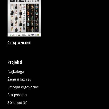
ČITAJ ONLINE
Projekti
Najkolega
Žene u biznisu
UticajnOdgovorno
Šta jedemo
30 ispod 30