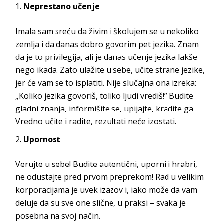
Neprestano učenje
Imala sam sreću da živim i školujem se u nekoliko
zemlja i da danas dobro govorim pet jezika. Znam
da je to privilegija, ali je danas učenje jezika lakše
nego ikada. Zato ulažite u sebe, učite strane jezike,
jer će vam se to isplatiti. Nije slučajna ona izreka:
„Koliko jezika govoriš, toliko ljudi vrediš!” Budite
gladni znanja, informišite se, upijajte, kradite ga…
Vredno učite i radite, rezultati neće izostati.
Upornost
Verujte u sebe! Budite autentični, uporni i hrabri,
ne odustajte pred prvom preprekom! Rad u velikim
korporacijama je uvek izazov i, iako može da vam
deluje da su sve one slične, u praksi – svaka je
posebna na svoj način.