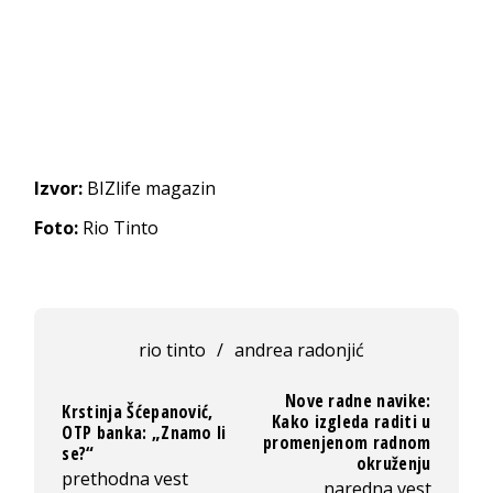
Izvor:
BIZlife magazin
Foto:
Rio Tinto
rio tinto
/
andrea radonjić
Nove radne navike:
Krstinja Šćepanović,
Kako izgleda raditi u
OTP banka: „Znamo li
promenjenom radnom
se?“
okruženju
prethodna vest
naredna vest