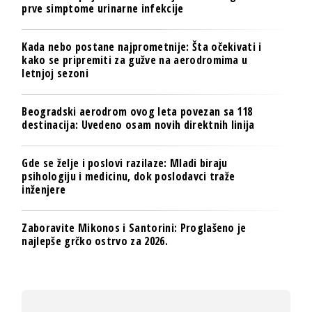
prve simptome urinarne infekcije
Kada nebo postane najprometnije: Šta očekivati i
kako se pripremiti za gužve na aerodromima u
letnjoj sezoni
Beogradski aerodrom ovog leta povezan sa 118
destinacija: Uvedeno osam novih direktnih linija
Gde se želje i poslovi razilaze: Mladi biraju
psihologiju i medicinu, dok poslodavci traže
inženjere
Zaboravite Mikonos i Santorini: Proglašeno je
najlepše grčko ostrvo za 2026.