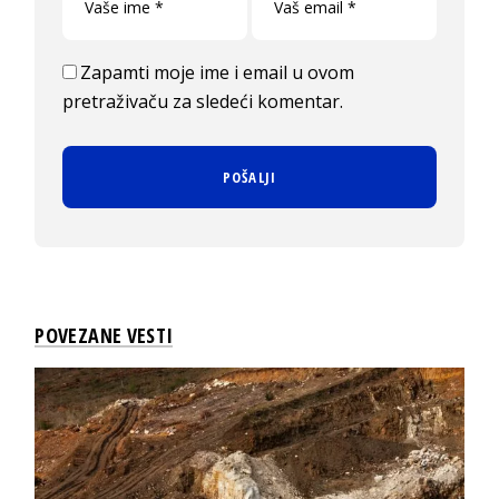
Zapamti moje ime i email u ovom
pretraživaču za sledeći komentar.
POVEZANE VESTI