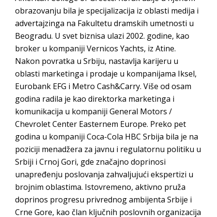
obrazovanju bila je specijalizacija iz oblasti medija i
advertajzinga na Fakultetu dramskih umetnosti u
Beogradu. U svet biznisa ulazi 2002. godine, kao
broker u kompaniji Vernicos Yachts, iz Atine.
Nakon povratka u Srbiju, nastavlja karijeru u
oblasti marketinga i prodaje u kompanijama Iksel,
Eurobank EFG i Metro Cash&Carry. Više od osam
godina radila je kao direktorka marketinga i
komunikacija u kompaniji General Motors /
Chevrolet Center Easternem Europe. Preko pet
godina u kompaniji Coca-Cola HBC Srbija bila je na
poziciji menadžera za javnu i regulatornu politiku u
Srbiji i Crnoj Gori, gde značajno doprinosi
unapređenju poslovanja zahvaljujući ekspertizi u
brojnim oblastima. Istovremeno, aktivno pruža
doprinos progresu privrednog ambijenta Srbije i
Crne Gore, kao član ključnih poslovnih organizacija