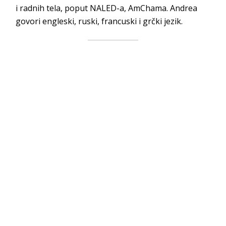
i radnih tela, poput NALED-a, AmChama. Andrea
govori engleski, ruski, francuski i grčki jezik.