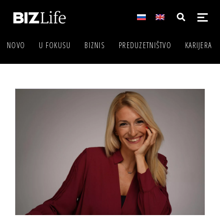
NOVO
U FOKUSU
BIZNIS
PREDUZETNIŠTVO
KARIJERA