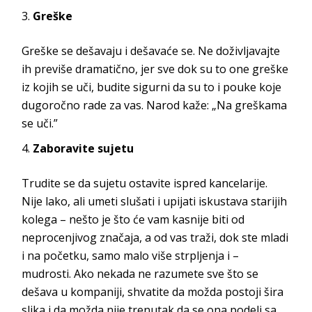
Greške
Greške se dešavaju i dešavaće se. Ne doživljavajte
ih previše dramatično, jer sve dok su to one greške
iz kojih se uči, budite sigurni da su to i pouke koje
dugoročno rade za vas. Narod kaže: „Na greškama
se uči.”
Zaboravite sujetu
Trudite se da sujetu ostavite ispred kancelarije.
Nije lako, ali umeti slušati i upijati iskustava starijih
kolega – nešto je što će vam kasnije biti od
neprocenjivog značaja, a od vas traži, dok ste mladi
i na početku, samo malo više strpljenja i –
mudrosti. Ako nekada ne razumete sve što se
dešava u kompaniji, shvatite da možda postoji šira
slika i da možda nije trenutak da se ona podeli sa