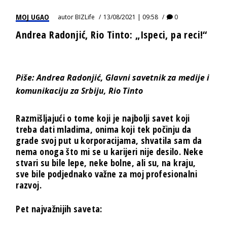
MOJ UGAO
autor
BIZLife
13/08/2021 | 09:58
0
Andrea Radonjić, Rio Tinto: „Ispeci, pa reci!“
Piše: Andrea Radonjić, Glavni savetnik za medije i
komunikaciju za Srbiju, Rio Tinto
Razmišljajući o tome koji je najbolji savet koji
treba dati mladima, onima koji tek počinju da
grade svoj put u korporacijama, shvatila sam da
nema onoga što mi se u karijeri nije desilo. Neke
stvari su bile lepe, neke bolne, ali su, na kraju,
sve bile podjednako važne za moj profesionalni
razvoj.
Pet najvažnijih saveta: