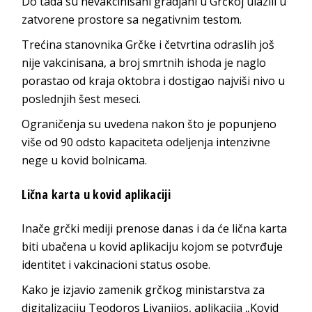
Do tada su nevakcinisani gradjani u Grčkoj ulazili u
zatvorene prostore sa negativnim testom.
Trećina stanovnika Grčke i četvrtina odraslih još
nije vakcinisana, a broj smrtnih ishoda je naglo
porastao od kraja oktobra i dostigao najviši nivo u
poslednjih šest meseci.
Ograničenja su uvedena nakon što je popunjeno
više od 90 odsto kapaciteta odeljenja intenzivne
nege u kovid bolnicama.
Lična karta u kovid aplikaciji
Inače grčki mediji prenose danas i da će lična karta
biti ubačena u kovid aplikaciju kojom se potvrđuje
identitet i vakcinacioni status osobe.
Kako je izjavio zamenik grčkog ministarstva za
digitalizaciju Teodoros Livanijos, aplikacija „Kovid