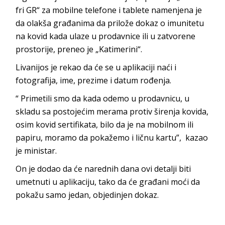
fri GR“ za mobilne telefone i tablete namenjena je
da olakša građanima da prilože dokaz o imunitetu
na kovid kada ulaze u prodavnice ili u zatvorene
prostorije, preneo je „Katimerini“.
Livanijos je rekao da će se u aplikaciji naći i
fotografija, ime, prezime i datum rođenja.
“ Primetili smo da kada odemo u prodavnicu, u
skladu sa postojećim merama protiv širenja kovida,
osim kovid sertifikata, bilo da je na mobilnom ili
papiru, moramo da pokažemo i ličnu kartu”, kazao
je ministar.
On je dodao da će narednih dana ovi detalji biti
umetnuti u aplikaciju, tako da će građani moći da
pokažu samo jedan, objedinjen dokaz.