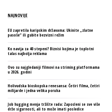
NAJNOVIJE
EU zapretila karipskim državama: Ukinite „zlatne
pasoše“ ili gubite bezvizni režim
Ko navija za 40 stepeni? Biznisi kojima je toplotni
talas najbolja reklama
Ovo su najgledaniji filmovi na striming platformama
u 2026. godini
Holivudska bioskopska renesansa: Četiri filma, četiri
milijarde i jedna velika poruka
Job hugging menja tržište rada: Zaposleni se sve više
drže sigurnosti, ali to može imati posledice