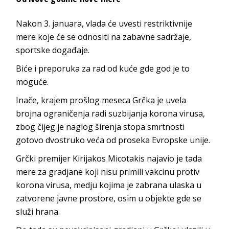
Nakon 3. januara, vlada će uvesti restriktivnije
mere koje će se odnositi na zabavne sadržaje,
sportske događaje.
Biće i preporuka za rad od kuće gde god je to
moguće.
Inače, krajem prošlog meseca Grčka je uvela
brojna ograničenja radi suzbijanja korona virusa,
zbog čijeg je naglog širenja stopa smrtnosti
gotovo dvostruko veća od proseka Evropske unije.
Grčki premijer Kirijakos Micotakis najavio je tada
mere za gradjane koji nisu primili vakcinu protiv
korona virusa, medju kojima je zabrana ulaska u
zatvorene javne prostore, osim u objekte gde se
služi hrana.