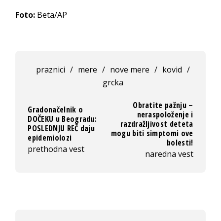
Foto:
Beta/AP
praznici
/
mere
/
nove mere
/
kovid
/
grcka
Obratite pažnju –
Gradonačelnik o
neraspoloženje i
DOČEKU u Beogradu:
razdražljivost deteta
POSLEDNJU REČ daju
mogu biti simptomi ove
epidemiolozi
bolesti!
prethodna vest
naredna vest