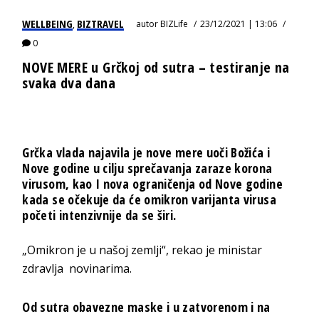
WELLBEING
BIZTRAVEL
autor
BIZLife
23/12/2021 | 13:06
,
0
NOVE MERE u Grčkoj od sutra – testiranje na
svaka dva dana
Grčka vlada najavila je nove mere uoči Božića i
Nove godine u cilju sprečavanja zaraze korona
virusom, kao I nova ograničenja od Nove godine
kada se očekuje da će omikron varijanta virusa
početi intenzivnije da se širi.
„Omikron je u našoj zemlji“, rekao je ministar
zdravlja novinarima.
Od sutra obavezne maske i u zatvorenom i na