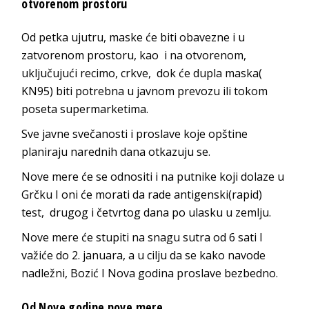
otvorenom prostoru
Od petka ujutru, maske će biti obavezne i u
zatvorenom prostoru, kao i na otvorenom,
uključujući recimo, crkve, dok će dupla maska(
KN95) biti potrebna u javnom prevozu ili tokom
poseta supermarketima.
Sve javne svečanosti i proslave koje opštine
planiraju narednih dana otkazuju se.
Nove mere će se odnositi i na putnike koji dolaze u
Grčku I oni će morati da rade antigenski(rapid)
test, drugog i četvrtog dana po ulasku u zemlju.
Nove mere će stupiti na snagu sutra od 6 sati I
važiće do 2. januara, a u cilju da se kako navode
nadležni, Bozić I Nova godina proslave bezbedno.
Od Nove godine nove mere