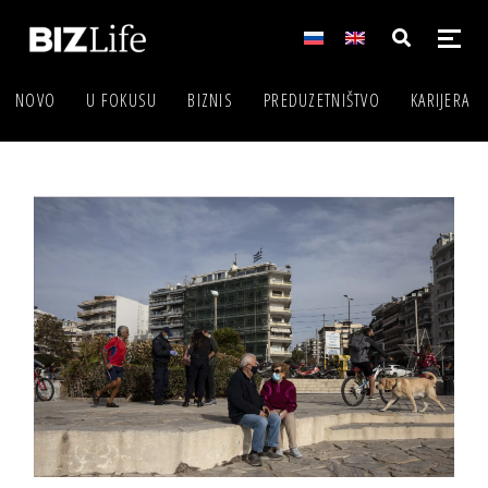
NOVO
U FOKUSU
BIZNIS
PREDUZETNIŠTVO
KARIJERA