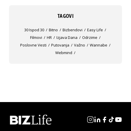
TAGOVI
30 Ispod 30
Bitno
Bizbendovi
Easy Life
Filmovi
HR
Izjava Dana
Odrzime
Poslovne Vesti
Putovanja
Važno
Wannabe
Webmind