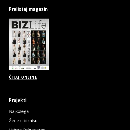
Prelistaj magazin
ČITAJ ONLINE
Projekti
Najkolega
Žene u biznisu
UticajnOdgovorno