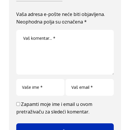
Vaša adresa e-pošte neće biti objavljena.
Neophodna polja su označena
*
Zapamti moje ime i email u ovom
pretraživaču za sledeći komentar.