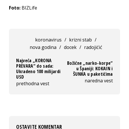
Foto:
BIZLife
koronavirus
/
krizni stab
/
nova godina
/
docek
/
radojićić
Najveća „KORONA
Božićne „narko-korpe“
PREVARA“ do sada:
u Španiji: KOKAIN i
Ukradeno 100 milijardi
ŠUNKA u paketićima
USD
naredna vest
prethodna vest
OSTAVITE KOMENTAR