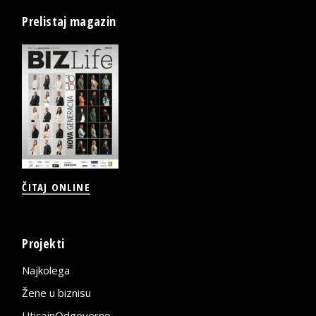
Prelistaj magazin
ČITAJ ONLINE
Projekti
Najkolega
Žene u biznisu
UticajnOdgovorno