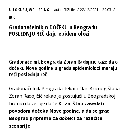
U FOKUSU
WELLBEING
autor
BIZLife
22/12/2021 | 20:03
,
0
Gradonačelnik o DOČEKU u Beogradu:
POSLEDNJU REČ daju epidemiolozi
Gradonačelnik Beograda Zoran Radojičić kaže da o
dočeku Nove godine u gradu epidemiolozi moraju
reći poslednju reč.
Gradonačelnik Beograda, lekar i član Kriznog štaba
Zoran Radojičić rekao je gostujući u Beogradskoj
hronici da veruje da će
Krizni štab zasedati
povodom dočeka Nove godine, a da se grad
Beograd priprema za doček i za različite
scenarije.