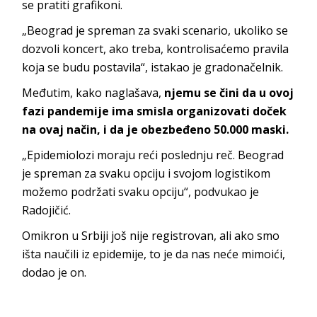
se pratiti grafikoni.
„Beograd je spreman za svaki scenario, ukoliko se
dozvoli koncert, ako treba, kontrolisaćemo pravila
koja se budu postavila“, istakao je gradonačelnik.
Međutim, kako naglašava,
njemu se čini da u ovoj
fazi pandemije ima smisla organizovati doček
na ovaj način, i da je obezbeđeno 50.000 maski.
„Epidemiolozi moraju reći poslednju reč. Beograd
je spreman za svaku opciju i svojom logistikom
možemo podržati svaku opciju“, podvukao je
Radojičić.
Omikron u Srbiji još nije registrovan, ali ako smo
išta naučili iz epidemije, to je da nas neće mimoići,
dodao je on.