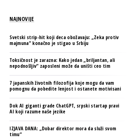
NAJNOVIJE
Svetski strip-hit koji deca obožavaju: „Zeka protiv
majmuna“ konačno je stigao u Srbiju
Toksičnost je zarazna: Kako jedan „briljantan, ali
nepodnošljiv“ zaposleni može da uništi ceo tim
7 japanskih životnih filozofija koje mogu da vam
pomognu da pobedite lenjost i ostanete motivisani
Dok AI giganti grade ChatGPT, srpski startap pravi
AI koji razume naše jezike
IZJAVA DANA: „Dobar direktor mora da služi svom
timu“