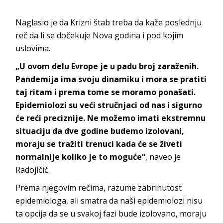
Naglasio je da Krizni štab treba da kaže poslednju
reč da li se dočekuje Nova godina i pod kojim
uslovima.
„U ovom delu Evrope je u padu broj zaraženih.
Pandemija ima svoju dinamiku i mora se pratiti
taj ritam i prema tome se moramo ponašati.
Epidemiolozi su veći stručnjaci od nas i sigurno
će reći preciznije. Ne možemo imati ekstremnu
situaciju da dve godine budemo izolovani,
moraju se tražiti trenuci kada će se živeti
normalnije koliko je to moguće“
, naveo je
Radojičić.
Prema njegovim rečima, razume zabrinutost
epidemiologa, ali smatra da naši epidemiolozi nisu
ta opcija da se u svakoj fazi bude izolovano, moraju