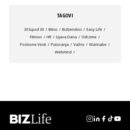
TAGOVI
30 Ispod 30
Bitno
Bizbendovi
Easy Life
Filmovi
HR
Izjava Dana
Odrzime
Poslovne Vesti
Putovanja
Važno
Wannabe
Webmind