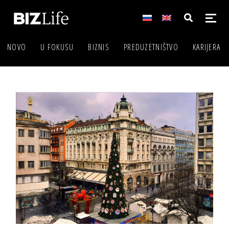
NOVO
U FOKUSU
BIZNIS
PREDUZETNIŠTVO
KARIJERA