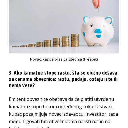
Novac, kasica prasica, štednja (Freepik)
3. Ako kamatne stope rastu, šta se obično dešava
sa cenama obveznica: rastu, padaju, ostaju iste ili
nema veze?
Emitent obveznice obećava da će platiti utvrđenu
kamatnu stopu tokom određenog roka. U stvari,
kupac pozajmljuje novac izdavaocu. Investitori tada
mogu trgovati tim obveznicama na isti način na