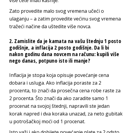
više ćete imati kasnije.
Zato provedite malo svog vremena učeći o
ulaganju – a zatim provedite većinu svog vremena
tražeći načine da uštedite više novca.
2. Zamislite da je kamata na vašu štednju 1 posto
godišnje, a inflacija 2 posto godišnje. Da li bi
nakon godinu dana novcem na računu: kupili više
nego danas, potpuno isto ili manje?
Inflacija je stopa koja opisuje povećanje cena
dobara i usluga. Ako inflacija poraste za 2
procenta, to znači da prosečna cena robe raste za
2 procenta. Što znači da ako zaradite samo 1
procenat na svojoj štednji, napravili ste jedan
korak napred i dva koraka unazad, za neto gubitak
u potrošačkoj moći od 1 procenat.
Isto važi i ako dobijete povećanje plate za 2 odsto,