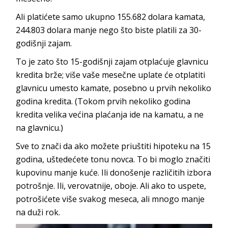
Ali platićete samo ukupno 155.682 dolara kamata,
244.803 dolara manje nego što biste platili za 30-
godišnji zajam.
To je zato što 15-godišnji zajam otplaćuje glavnicu
kredita brže; više vaše mesečne uplate će otplatiti
glavnicu umesto kamate, posebno u prvih nekoliko
godina kredita. (Tokom prvih nekoliko godina
kredita velika većina plaćanja ide na kamatu, a ne
na glavnicu.)
Sve to znači da ako možete priuštiti hipoteku na 15
godina, uštedećete tonu novca. To bi moglo značiti
kupovinu manje kuće. Ili donošenje različitih izbora
potrošnje. Ili, verovatnije, oboje. Ali ako to uspete,
potrošićete više svakog meseca, ali mnogo manje
na duži rok.