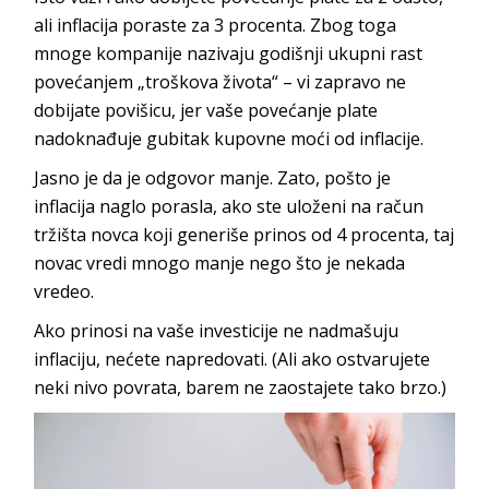
ali inflacija poraste za 3 procenta. Zbog toga
mnoge kompanije nazivaju godišnji ukupni rast
povećanjem „troškova života“ – vi zapravo ne
dobijate povišicu, jer vaše povećanje plate
nadoknađuje gubitak kupovne moći od inflacije.
Jasno je da je odgovor manje. Zato, pošto je
inflacija naglo porasla, ako ste uloženi na račun
tržišta novca koji generiše prinos od 4 procenta, taj
novac vredi mnogo manje nego što je nekada
vredeo.
Ako prinosi na vaše investicije ne nadmašuju
inflaciju, nećete napredovati. (Ali ako ostvarujete
neki nivo povrata, barem ne zaostajete tako brzo.)