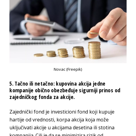
Novac (Freepik)
5. Tačno ili netačno: kupovina akcija jedne
kompanije obično obezbeđuje sigurniji prinos od
zajedničkog fonda za akcije.
Zajednički fond je investicioni fond koji kupuje
hartije od vrednosti, korpa akcija koja može
uključivati akcije u akcijama desetina ili stotina
kompanija. Cilj je da se minimizira rizik od