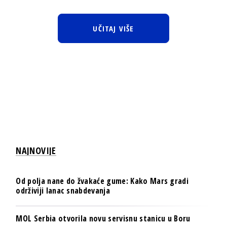
UČITAJ VIŠE
NAJNOVIJE
Od polja nane do žvakaće gume: Kako Mars gradi
održiviji lanac snabdevanja
MOL Serbia otvorila novu servisnu stanicu u Boru