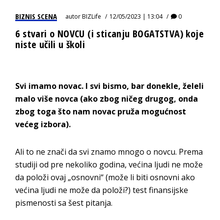
BIZNIS SCENA
autor
BIZLife
12/05/2023 | 13:04
0
6 stvari o NOVCU (i sticanju BOGATSTVA) koje
niste učili u školi
Svi imamo novac. I svi bismo, bar donekle, želeli
malo više novca (ako zbog ničeg drugog, onda
zbog toga što nam novac pruža mogućnost
većeg izbora).
Ali to ne znači da svi znamo mnogo o novcu. Prema
studiji od pre nekoliko godina, većina ljudi ne može
da položi ovaj „osnovni“ (može li biti osnovni ako
većina ljudi ne može da položi?) test finansijske
pismenosti sa šest pitanja.