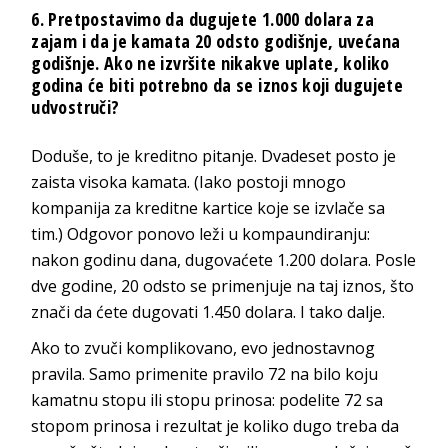
6. Pretpostavimo da dugujete 1.000 dolara za
zajam i da je kamata 20 odsto godišnje, uvećana
godišnje. Ako ne izvršite nikakve uplate, koliko
godina će biti potrebno da se iznos koji dugujete
udvostruči?
Doduše, to je kreditno pitanje. Dvadeset posto je
zaista visoka kamata. (Iako postoji mnogo
kompanija za kreditne kartice koje se izvlače sa
tim.) Odgovor ponovo leži u kompaundiranju:
nakon godinu dana, dugovaćete 1.200 dolara. Posle
dve godine, 20 odsto se primenjuje na taj iznos, što
znači da ćete dugovati 1.450 dolara. I tako dalje.
Ako to zvuči komplikovano, evo jednostavnog
pravila. Samo primenite pravilo 72 na bilo koju
kamatnu stopu ili stopu prinosa: podelite 72 sa
stopom prinosa i rezultat je koliko dugo treba da