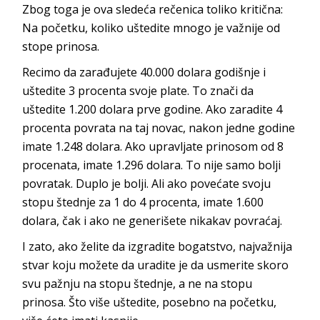
Zbog toga je ova sledeća rečenica toliko kritična:
Na početku, koliko uštedite mnogo je važnije od
stope prinosa.
Recimo da zarađujete 40.000 dolara godišnje i
uštedite 3 procenta svoje plate. To znači da
uštedite 1.200 dolara prve godine. Ako zaradite 4
procenta povrata na taj novac, nakon jedne godine
imate 1.248 dolara. Ako upravljate prinosom od 8
procenata, imate 1.296 dolara. To nije samo bolji
povratak. Duplo je bolji. Ali ako povećate svoju
stopu štednje za 1 do 4 procenta, imate 1.600
dolara, čak i ako ne generišete nikakav povraćaj.
I zato, ako želite da izgradite bogatstvo, najvažnija
stvar koju možete da uradite je da usmerite skoro
svu pažnju na stopu štednje, a ne na stopu
prinosa. Što više uštedite, posebno na početku,