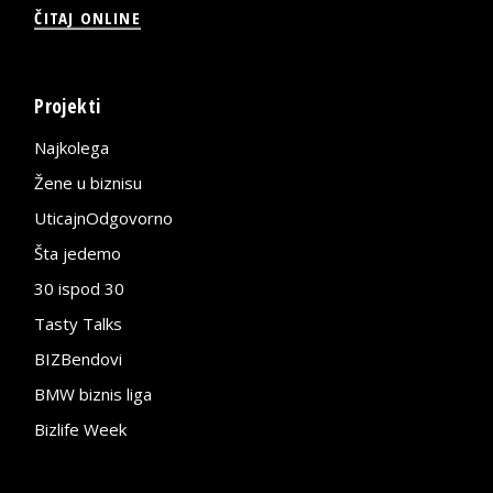
ČITAJ ONLINE
Projekti
Najkolega
Žene u biznisu
UticajnOdgovorno
Šta jedemo
30 ispod 30
Tasty Talks
BIZBendovi
BMW biznis liga
Bizlife Week