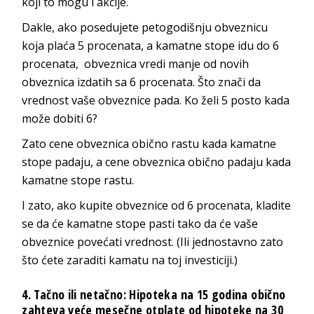
koji to mogu i akcije.
Dakle, ako posedujete petogodišnju obveznicu
koja plaća 5 procenata, a kamatne stope idu do 6
procenata, obveznica vredi manje od novih
obveznica izdatih sa 6 procenata. Što znači da
vrednost vaše obveznice pada. Ko želi 5 posto kada
može dobiti 6?
Zato cene obveznica obično rastu kada kamatne
stope padaju, a cene obveznica obično padaju kada
kamatne stope rastu.
I zato, ako kupite obveznice od 6 procenata, kladite
se da će kamatne stope pasti tako da će vaše
obveznice povećati vrednost. (Ili jednostavno zato
što ćete zaraditi kamatu na toj investiciji.)
4. Tačno ili netačno: Hipoteka na 15 godina obično
zahteva veće mesečne otplate od hipoteke na 30