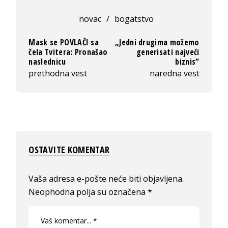
novac
/
bogatstvo
Mask se POVLAČI sa
„Jedni drugima možemo
čela Tvitera: Pronašao
generisati najveći
naslednicu
biznis“
prethodna vest
naredna vest
OSTAVITE KOMENTAR
Vaša adresa e-pošte neće biti objavljena.
Neophodna polja su označena
*