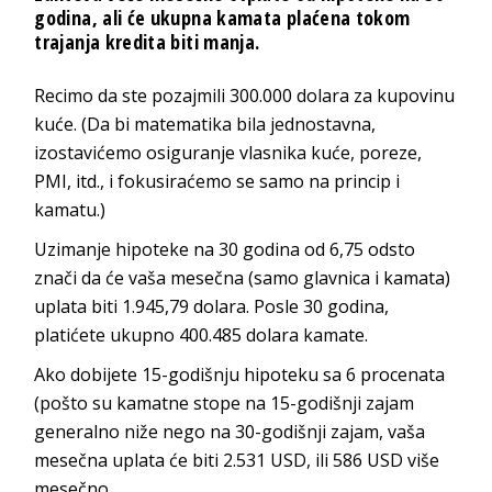
godina, ali će ukupna kamata plaćena tokom
trajanja kredita biti manja.
Recimo da ste pozajmili 300.000 dolara za kupovinu
kuće. (Da bi matematika bila jednostavna,
izostavićemo osiguranje vlasnika kuće, poreze,
PMI, itd., i fokusiraćemo se samo na princip i
kamatu.)
Uzimanje hipoteke na 30 godina od 6,75 odsto
znači da će vaša mesečna (samo glavnica i kamata)
uplata biti 1.945,79 dolara. Posle 30 godina,
platićete ukupno 400.485 dolara kamate.
Ako dobijete 15-godišnju hipoteku sa 6 procenata
(pošto su kamatne stope na 15-godišnji zajam
generalno niže nego na 30-godišnji zajam, vaša
mesečna uplata će biti 2.531 USD, ili 586 USD više
mesečno.