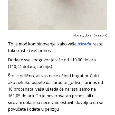
Novac, dolar (Freepik)
To je moć kombinovanja: kako vaša
ušteda
raste,
tako raste i vaš prinos.
Dodajte sve i odgovor je više od 110,00 dolara.
(110,41 dolara, tačnije.)
Što je odlično, ali vas neće učiniti bogatim. Čak i
ako nekako uspete da zaradite godišnji prinos od
10 procenata, vaša ušteda će narasti samo na
161,05 dolara. To je neverovatan prinos, ali u
sirovim dolarima neće vam ostaviti dovoljno da se
povučete i odete u penziju.