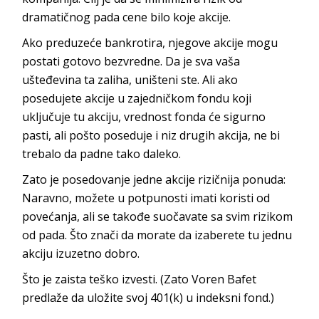
dramatičnog pada cene bilo koje akcije.
Ako preduzeće bankrotira, njegove akcije mogu
postati gotovo bezvredne. Da je sva vaša
ušteđevina ta zaliha, uništeni ste. Ali ako
posedujete akcije u zajedničkom fondu koji
uključuje tu akciju, vrednost fonda će sigurno
pasti, ali pošto poseduje i niz drugih akcija, ne bi
trebalo da padne tako daleko.
Zato je posedovanje jedne akcije rizičnija ponuda:
Naravno, možete u potpunosti imati koristi od
povećanja, ali se takođe suočavate sa svim rizikom
od pada. Što znači da morate da izaberete tu jednu
akciju izuzetno dobro.
Što je zaista teško izvesti. (Zato Voren Bafet
predlaže da uložite svoj 401(k) u indeksni fond.)