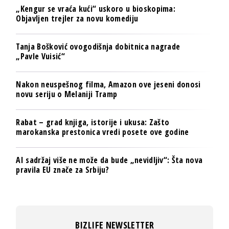
„Kengur se vraća kući“ uskoro u bioskopima:
Objavljen trejler za novu komediju
Tanja Bošković ovogodišnja dobitnica nagrade
„Pavle Vuisić“
Nakon neuspešnog filma, Amazon ove jeseni donosi
novu seriju o Melaniji Tramp
Rabat – grad knjiga, istorije i ukusa: Zašto
marokanska prestonica vredi posete ove godine
AI sadržaj više ne može da bude „nevidljiv“: Šta nova
pravila EU znače za Srbiju?
BIZLIFE NEWSLETTER