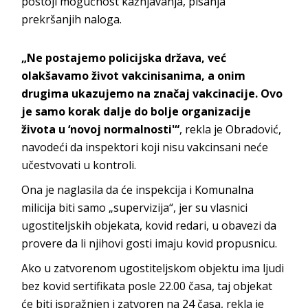
postoji mogućnost kažnjavanja, pisanja
prekršanjih naloga.
„Ne postajemo policijska država, već
olakšavamo život vakcinisanima, a onim
drugima ukazujemo na značaj vakcinacije. Ovo
je samo korak dalje do bolje organizacije
života u ‘novoj normalnosti'“
, rekla je Obradović,
navodeći da inspektori koji nisu vakcinsani neće
učestvovati u kontroli.
Ona je naglasila da će inspekcija i Komunalna
milicija biti samo „supervizija“, jer su vlasnici
ugostiteljskih objekata, kovid redari, u obavezi da
provere da li njihovi gosti imaju kovid propusnicu.
Ako u zatvorenom ugostiteljskom objektu ima ljudi
bez kovid sertifikata posle 22.00 časa, taj objekat
će biti ispražnjen i zatvoren na 24 časa, rekla je