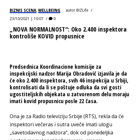
BIZNIS SCENA
WELLBEING
autor
BIZLife
,
23/10/2021 | 10:07
0
„NOVA NORMALNOST“: Oko 2.400 inspektora
kontroliše KOVID propusnice
Predsednica Koordinacione komisije za
inspekcijski nadzor Marija Obradović izjavila je da
će oko 2.400 inspektora, svih 46 inspekcija u Srbiji,
kontrolisati da li se poštuje odluka da svi gosti
ugostiteljskih objekata u zatvorenom delu moraju
imati kovid propusnicu posle 22 časa.
Ona je za Radio televiziju Srbije (RTS), rekla da će
inspektori večeras i sutra uveče imati ulogu
„savetodavnog nadzora“, dok od ponedeljka