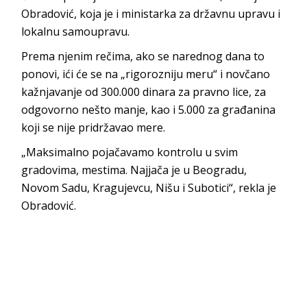
Obradović, koja je i ministarka za državnu upravu i
lokalnu samoupravu.
Prema njenim rečima, ako se narednog dana to
ponovi, ići će se na „rigorozniju meru“ i novčano
kažnjavanje od 300.000 dinara za pravno lice, za
odgovorno nešto manje, kao i 5.000 za građanina
koji se nije pridržavao mere.
„Maksimalno pojačavamo kontrolu u svim
gradovima, mestima. Najjača je u Beogradu,
Novom Sadu, Kragujevcu, Nišu i Subotici“, rekla je
Obradović.