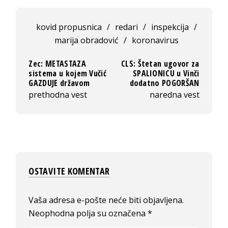
kovid propusnica
/
redari
/
inspekcija
/
marija obradović
/
koronavirus
Zec: METASTAZA
CLS: Štetan ugovor za
sistema u kojem Vučić
SPALIONICU u Vinči
GAZDUJE državom
dodatno POGORŠAN
prethodna vest
naredna vest
OSTAVITE KOMENTAR
Vaša adresa e-pošte neće biti objavljena.
Neophodna polja su označena
*