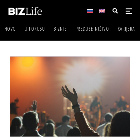
NOVO
U FOKUSU
BIZNIS
PREDUZETNIŠTVO
KARIJERA