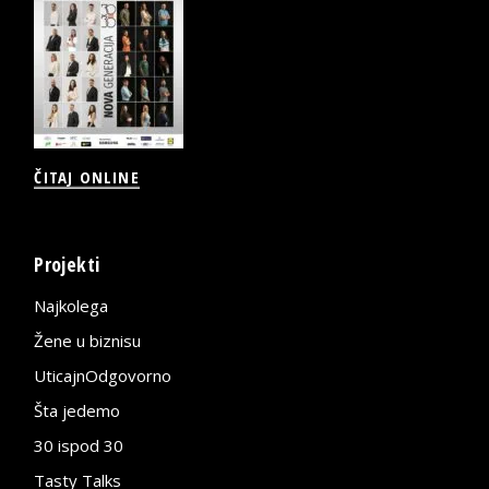
ČITAJ ONLINE
Projekti
Najkolega
Žene u biznisu
UticajnOdgovorno
Šta jedemo
30 ispod 30
Tasty Talks