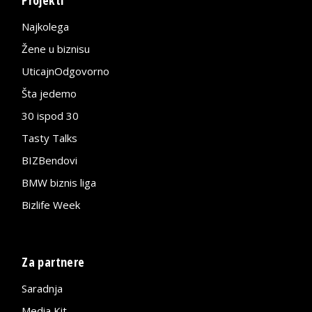
Najkolega
Žene u biznisu
UticajnOdgovorno
Šta jedemo
30 ispod 30
Tasty Talks
BIZBendovi
BMW biznis liga
Bizlife Week
Za partnere
Saradnja
Media Kit