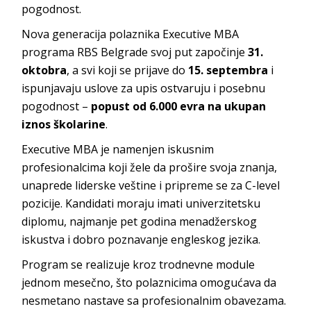
pogodnost.
Nova generacija polaznika Executive MBA
programa RBS Belgrade svoj put započinje
31.
oktobra
, a svi koji se prijave do
15. septembra
i
ispunjavaju uslove za upis ostvaruju i posebnu
pogodnost –
popust od 6.000 evra na ukupan
iznos školarine
.
Executive MBA je namenjen iskusnim
profesionalcima koji žele da prošire svoja znanja,
unaprede liderske veštine i pripreme se za C-level
pozicije. Kandidati moraju imati univerzitetsku
diplomu, najmanje pet godina menadžerskog
iskustva i dobro poznavanje engleskog jezika.
Program se realizuje kroz trodnevne module
jednom mesečno, što polaznicima omogućava da
nesmetano nastave sa profesionalnim obavezama.