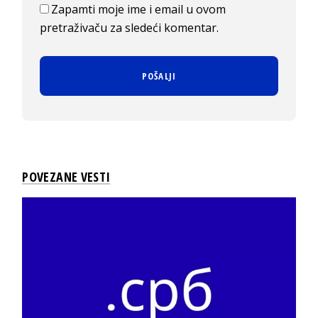
Zapamti moje ime i email u ovom
pretraživaču za sledeći komentar.
POVEZANE VESTI