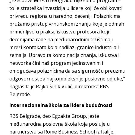
„Executive MBA u Beogradu nije samo program –
to je strateška investicija u lidere koji će oblikovati
privredu regiona u narednoj deceniji. Polaznicima
pružamo pristup vrhunskom znanju koje je odmah
primenljivo u praksi, iskustvu profesora koji
decenijama rade na međunarodnim tržištima i
mreži kontakata koja nadilazi granice industrija i
zemalja. Upravo ta kombinacija znanja, iskustva i
networka čini naš program jedinstvenim i
omogućava polaznicima da sa sigurnošću preuzmu
odgovornost za najkompleksnije poslovne odluke,“
naglasila je Rajka Šinik Vulić, direktorka RBS
Belgrade.
Internacionalna škola za lidere budućnosti
RBS Belgrade, deo Egzakta Group, jeste
međunarodna poslovna škola koja posluje u
partnerstvu sa Rome Business School iz Italije,