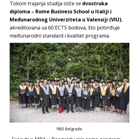
Tokom trajanja studija stiče se
dvostruka
diploma – Rome Business School u Italiji i
Međunarodnog Univerziteta u Valensiji (VIU)
,
akreditovana sa 60 ECTS bodova, što potvrđuje
međunarodni standard i kvalitet programa.
RBS Belgrade