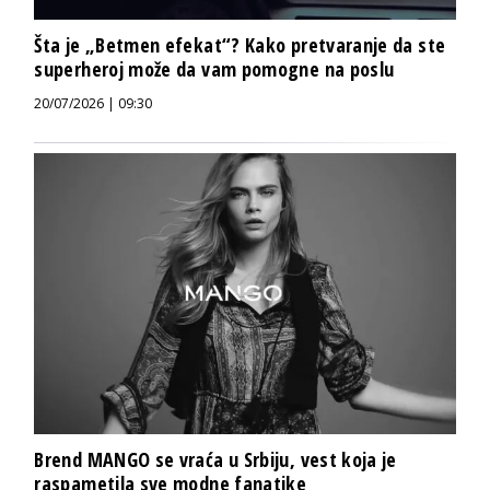
Šta je „Betmen efekat“? Kako pretvaranje da ste
superheroj može da vam pomogne na poslu
20/07/2026 | 09:30
Brend MANGO se vraća u Srbiju, vest koja je
raspametila sve modne fanatike