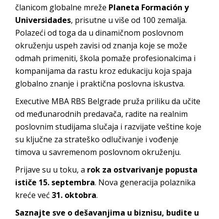
članicom globalne mreže
Planeta Formación y
Universidades
, prisutne u više od 100 zemalja.
Polazeći od toga da u dinamičnom poslovnom
okruženju uspeh zavisi od znanja koje se može
odmah primeniti, škola pomaže profesionalcima i
kompanijama da rastu kroz edukaciju koja spaja
globalno znanje i praktična poslovna iskustva.
Executive MBA RBS Belgrade pruža priliku da učite
od međunarodnih predavača, radite na realnim
poslovnim studijama slučaja i razvijate veštine koje
su ključne za strateško odlučivanje i vođenje
timova u savremenom poslovnom okruženju.
Prijave su u toku, a
rok za ostvarivanje popusta
ističe 15. septembra
. Nova generacija polaznika
kreće već
31. oktobra
.
Saznajte sve o dešavanjima u biznisu, budite u