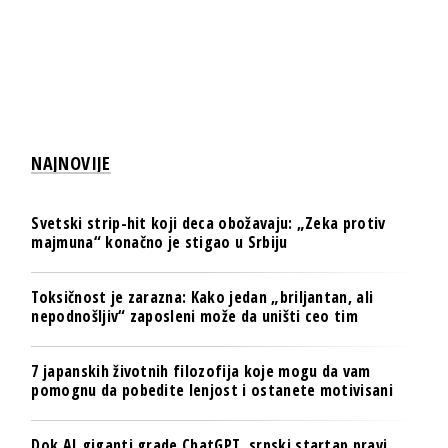
NAJNOVIJE
Svetski strip-hit koji deca obožavaju: „Zeka protiv
majmuna“ konačno je stigao u Srbiju
Toksičnost je zarazna: Kako jedan „briljantan, ali
nepodnošljiv“ zaposleni može da uništi ceo tim
7 japanskih životnih filozofija koje mogu da vam
pomognu da pobedite lenjost i ostanete motivisani
Dok AI giganti grade ChatGPT, srpski startap pravi