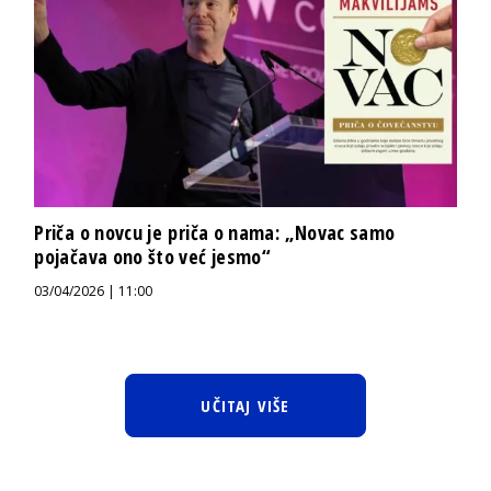
Priča o novcu je priča o nama: „Novac samo
pojačava ono što već jesmo“
03/04/2026 | 11:00
UČITAJ VIŠE