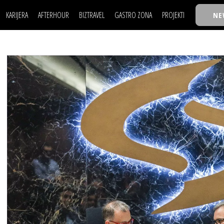
KARIJERA
AFTERHOUR
BIZTRAVEL
GASTRO ZONA
PROJEKTI
NE
POSAO
FILM I SCENA
NAJKOLEGA
LJUDI (HR)
KNJIGE
TASTY TALKS
POSAO
FILM I SCENA
NAJKOLEGA
JE
MOJ UGAO
AUTO SVET
30 ISPOD 30
LJUDI (HR)
KNJIGE
TASTY TALKS
USAVRŠAVANJE
STIL
BACK TO OFFIC
JE
MOJ UGAO
AUTO SVET
30 ISPOD 30
KNOW-HOW
WELLBEING
BIZBENDOVI
USAVRŠAVANJE
STIL
BACK TO OFFIC
BIZKOLEGIJUM
KNOW-HOW
WELLBEING
BIZBENDOVI
BMW BIZNIS LIG
BIZKOLEGIJUM
BIZLIFE WEEK
BMW BIZNIS LIG
IZJAVA GODINE
BIZLIFE WEEK
IZJAVA GODINE