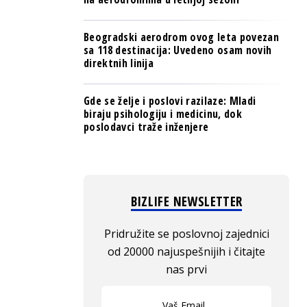
Beogradski aerodrom ovog leta povezan
sa 118 destinacija: Uvedeno osam novih
direktnih linija
Gde se želje i poslovi razilaze: Mladi
biraju psihologiju i medicinu, dok
poslodavci traže inženjere
BIZLIFE NEWSLETTER
Pridružite se poslovnoj zajednici
od 20000 najuspešnijih i čitajte
nas prvi