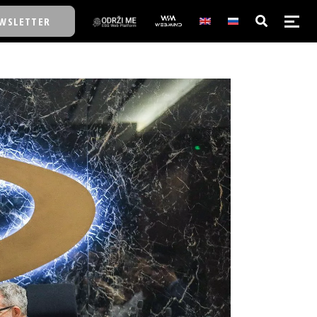
WSLETTER
E/SCHOOL
E/SCHOOL
A
A