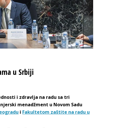
ma u Srbiji
nosti i zdravlja na radu sa tri
nženjerski menadžment u Novom Sadu
Beogradu
i
Fakultetom zaštite na radu u