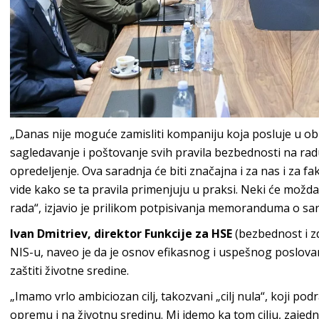
„Danas nije moguće zamisliti kompaniju koja posluje u obla
sagledavanje i poštovanje svih pravila bezbednosti na radu
opredeljenje. Ova saradnja će biti značajna i za nas i za fa
vide kako se ta pravila primenjuju u praksi. Neki će možd
rada“, izjavio je prilikom potpisivanja memoranduma o sar
Ivan Dmitriev, direktor Funkcije za HSE
(bezbednost i zd
NIS-u, naveo je da je osnov efikasnog i uspešnog poslovanj
zaštiti životne sredine.
„Imamo vrlo ambiciozan cilj, takozvani „cilj nula“, koji p
opremu i na životnu sredinu. Mi idemo ka tom cilju, zajed