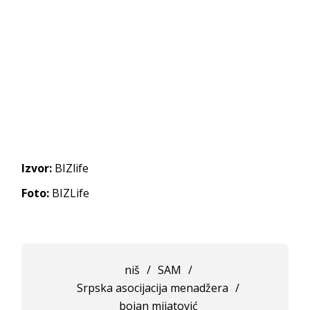
Izvor:
BIZlife
Foto:
BIZLife
niš
/
SAM
/
Srpska asocijacija menadžera
/
bojan mijatović