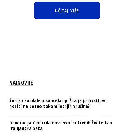
UČITAJ VIŠE
NAJNOVIJE
Šorts i sandale u kancelariji: Šta je prihvatljivo
nositi na posao tokom letnjih vrućina?
Generacija Z otkrila novi životni trend: Živite kao
italijanska baka