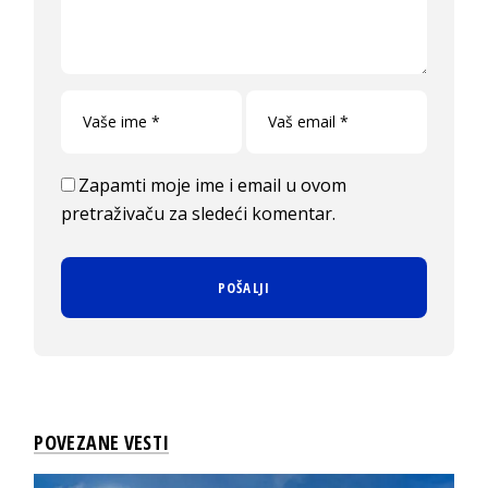
Zapamti moje ime i email u ovom
pretraživaču za sledeći komentar.
POVEZANE VESTI