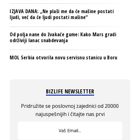
IZJAVA DANA: „Ne plaši me da će mašine postati
ljudi, već da će ljudi postati mašine“
Od polja nane do žvakaće gume: Kako Mars gradi
održiviji lanac snabdevanja
MOL Serbia otvorila novu servisnu stanicu u Boru
BIZLIFE NEWSLETTER
Pridružite se poslovnoj zajednici od 20000
najuspešnijih i čitajte nas prvi