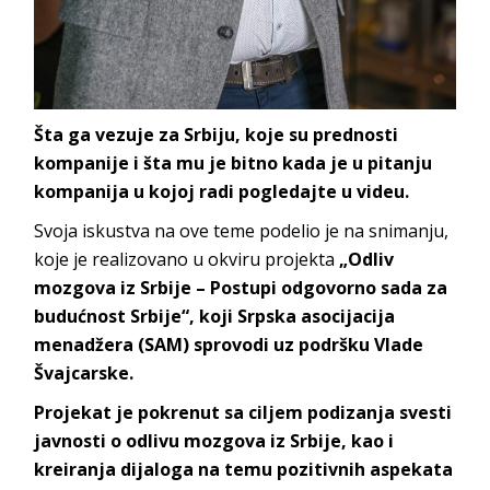
Šta ga vezuje za Srbiju, koje su prednosti
kompanije i šta mu je bitno kada je u pitanju
kompanija u kojoj radi pogledajte u videu.
Svoja iskustva na ove teme podelio je na snimanju,
koje je realizovano u okviru projekta
„Odliv
mozgova iz Srbije – Postupi odgovorno sada za
budućnost Srbije“, koji Srpska asocijacija
menadžera (SAM) sprovodi uz podršku Vlade
Švajcarske.
Projekat je pokrenut sa ciljem podizanja svesti
javnosti o odlivu mozgova iz Srbije, kao i
kreiranja dijaloga na temu pozitivnih aspekata