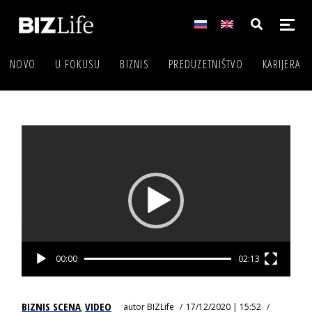
NOVO
U FOKUSU
BIZNIS
PREDUZETNIŠTVO
KARIJERA
Video
Player
00:00
02:13
BIZNIS SCENA
VIDEO
autor
BIZLife
17/12/2020 | 15:52
,