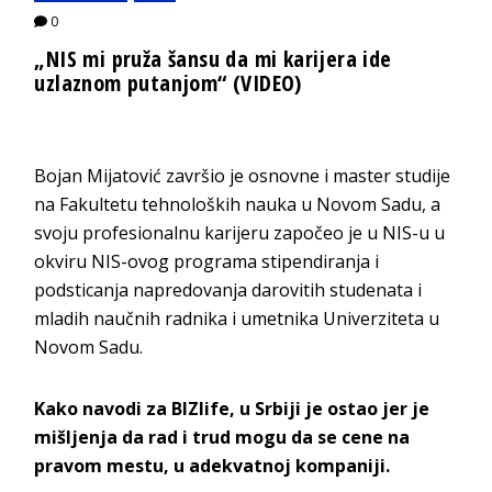
0
„NIS mi pruža šansu da mi karijera ide
uzlaznom putanjom“ (VIDEO)
Bojan Mijatović završio je osnovne i master studije
na Fakultetu tehnoloških nauka u Novom Sadu, a
svoju profesionalnu karijeru započeo je u NIS-u u
okviru NIS-ovog programa stipendiranja i
podsticanja napredovanja darovitih studenata i
mladih naučnih radnika i umetnika Univerziteta u
Novom Sadu.
Kako navodi za BIZlife, u Srbiji je ostao jer je
mišljenja da rad i trud mogu da se cene na
pravom mestu, u adekvatnoj kompaniji.