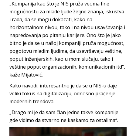
„Kompanija kao što je NIS pruža veoma fine
mogućnostu za mlade ljude željne znanja, iskustva
i rada, da se mogu dokazati, kako na
horizontalnom nivou, tako i na nivou usavšavanja i
napredovanja po pitanju karijere. Ono što je jako
bitno je da se u našoj kompaniji pruža mogućnost,
pogotovu mladim ljudima, da usavršavaju veštine,
poput inženjerskih, kao u mom slučaju, tako i
veštine poput organizacionih, komunikacionih itd“,
kaže Mijatović.
Kako navodi, interesantno je da se u NIS-u daje
veliki fokus na digitalizaciju, odnosno praćenje
modernih trendova.
„Drago mi je da sam član jedne takve kompanije
gde vidimo da stvarno ne kaskamo za ostalima“.