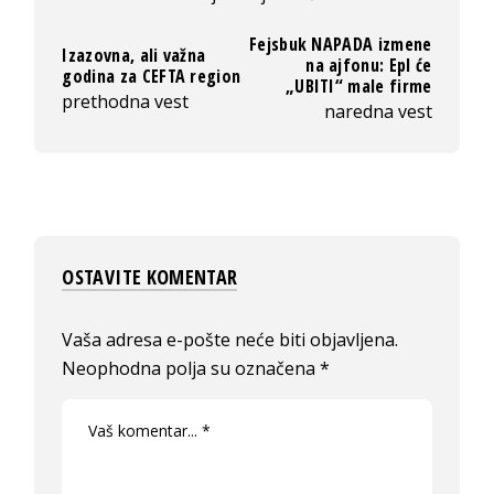
Fejsbuk NAPADA izmene
Izazovna, ali važna
na ajfonu: Epl će
godina za CEFTA region
„UBITI“ male firme
prethodna vest
naredna vest
OSTAVITE KOMENTAR
Vaša adresa e-pošte neće biti objavljena.
Neophodna polja su označena
*