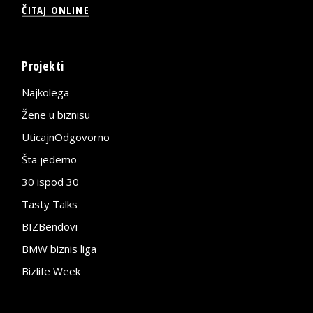
ČITAJ ONLINE
Projekti
Najkolega
Žene u biznisu
UticajnOdgovorno
Šta jedemo
30 ispod 30
Tasty Talks
BIZBendovi
BMW biznis liga
Bizlife Week