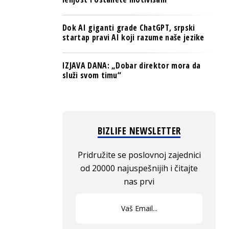
Dok AI giganti grade ChatGPT, srpski
startap pravi AI koji razume naše jezike
IZJAVA DANA: „Dobar direktor mora da
služi svom timu“
BIZLIFE NEWSLETTER
Pridružite se poslovnoj zajednici
od 20000 najuspešnijih i čitajte
nas prvi