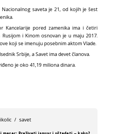
 Nacionalnog saveta je 21, od kojih je šest
enika.
r Kancelarije pored zamenika ima i četiri
a Rusijom i Kinom osnovan je u maju 2017.
nove koji se imenuju posebnim aktom Vlade.
sednik Srbije, a Savet ima devet članova.
iđeno je oko 41,19 miliona dinara.
ikolic
/
savet
i mesec: Preživeti januar i uštedeti – kako?