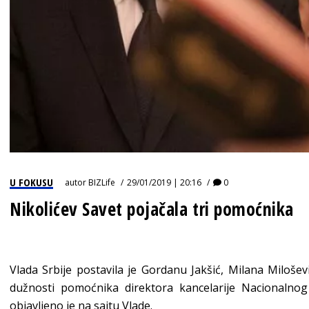
U FOKUSU
autor
BIZLife
29/01/2019 | 20:16
0
Nikolićev Savet pojačala tri pomoćnika
Vlada Srbije postavila je Gordanu Jakšić, Milana Miloševi
dužnosti pomoćnika direktora kancelarije Nacionalno
objavljeno je na sajtu Vlade.