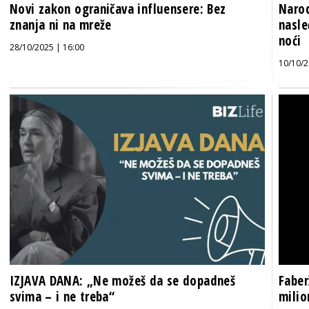
Novi zakon ograničava influensere: Bez
Narod
znanja ni na mreže
nasle
noći
28/10/2025 | 16:00
10/10/2
IZJAVA DANA: „Ne možeš da se dopadneš
Faber
svima – i ne treba“
milio