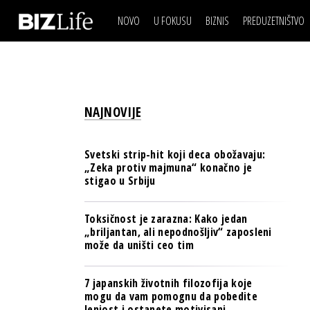
NOVO
U FOKUSU
BIZNIS
PREDUZETNIŠTVO
IZJAVA DANA
BIZNIS SCENA
VIDEO
REAL ESTATE
IZJAVA DANA
BIZNIS SCENA
BREND I KOMUNIKACI
VIDEO
REAL ESTATE
ESG & ENERGY
NAJNOVIJE
BREND I KOMUNIKACI
BANKE
ESG & ENERGY
OSIGURANJE
Svetski strip-hit koji deca obožavaju:
BANKE
„Zeka protiv majmuna“ konačno je
TECH I AI
stigao u Srbiju
OSIGURANJE
BIZNIS & SPORT
TECH I AI
Toksičnost je zarazna: Kako jedan
PULS REGIONA
„briljantan, ali nepodnošljiv“ zaposleni
BIZNIS & SPORT
može da uništi ceo tim
NOVO NA RAFU
PULS REGIONA
7 japanskih životnih filozofija koje
NOVO NA RAFU
mogu da vam pomognu da pobedite
lenjost i ostanete motivisani