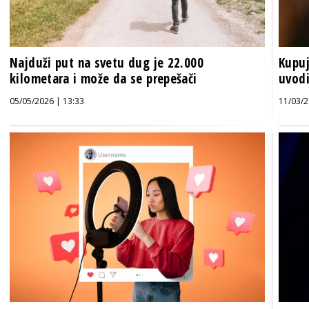
Najduži put na svetu dug je 22.000
Kupuj
kilometara i može da se prepešači
uvodi
05/05/2026 | 13:33
11/03/2