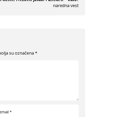
naredna vest
olja su označena
*