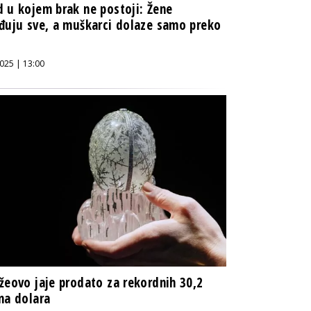
 u kojem brak ne postoji: Žene
đuju sve, a muškarci dolaze samo preko
025 | 13:00
žeovo jaje prodato za rekordnih 30,2
na dolara