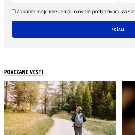
Zapamti moje ime i email u ovom pretraživaču za sl
POVEZANE VESTI