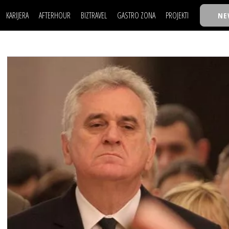
KARIJERA
AFTERHOUR
BIZTRAVEL
GASTRO ZONA
PROJEKTI
NE
POSAO
FILM I SCENA
NAJKOLEGA
LJUDI (HR)
KNJIGE
TASTY TALKS
POSAO
FILM I SCENA
NAJKOLEGA
JE
MOJ UGAO
AUTO SVET
30 ISPOD 30
LJUDI (HR)
KNJIGE
TASTY TALKS
USAVRŠAVANJE
STIL
BACK TO OFFICE/SCHOOL
JE
MOJ UGAO
AUTO SVET
30 ISPOD 30
KNOW-HOW
WELLBEING
BIZBENDOVI
USAVRŠAVANJE
STIL
BACK TO OFFICE/SCHOOL
BIZKOLEGIJUM
KNOW-HOW
WELLBEING
BIZBENDOVI
BMW BIZNIS LIGA
BIZKOLEGIJUM
BIZLIFE WEEK
BMW BIZNIS LIGA
IZJAVA GODINE
BIZLIFE WEEK
IZJAVA GODINE