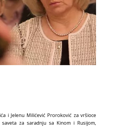
ća i Jelenu Milićević Proroković za vršioce
g saveta za saradnju sa Kinom i Rusijom,