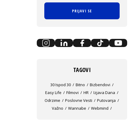
PRIJAVI SE
TAGOVI
30 Ispod 30
Bitno
Bizbendovi
Easy Life
Filmovi
HR
Izjava Dana
Odrzime
Poslovne Vesti
Putovanja
Važno
Wannabe
Webmind