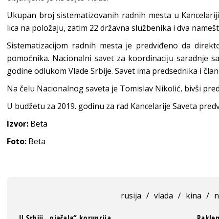
Ukupan broj sistematizovanih radnih mesta u Kancelariji
lica na položaju, zatim 22 državna službenika i dva namešt
Sistematizacijom radnih mesta je predviđeno da direkto
pomoćnika. Nacionalni savet za koordinaciju saradnje s
godine odlukom Vlade Srbije. Savet ima predsednika i čla
Na čelu Nacionalnog saveta je Tomislav Nikolić, bivši pred
U budžetu za 2019. godinu za rad Kancelarije Saveta predv
Izvor:
Beta
Foto:
Beta
rusija
/
vlada
/
kina
/
n
U Srbiji „ojačala“ korupcija
Paklen