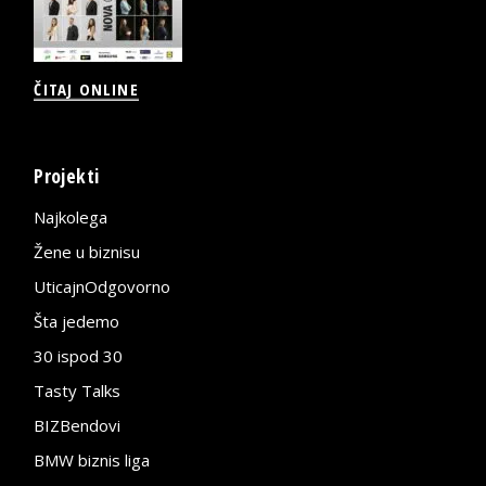
ČITAJ ONLINE
Projekti
Najkolega
Žene u biznisu
UticajnOdgovorno
Šta jedemo
30 ispod 30
Tasty Talks
BIZBendovi
BMW biznis liga