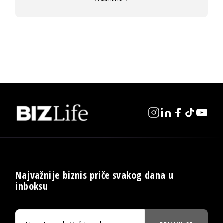
Najvažnije biznis priče svakog dana u
inboksu