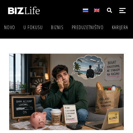
NOVO
U FOKUSU
BIZNIS
PREDUZETNIŠTVO
KARIJERA