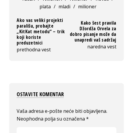
plata
/
mladi
/
milioner
Ako vas veliki projekti
Kako šest pravila
parališu, probajte
Džordža Orvela za
„KitKat metodu“ – trik
dobro pisanje može da
koji koriste
unapredi vaš sadržaj
preduzetnici
naredna vest
prethodna vest
OSTAVITE KOMENTAR
Vaša adresa e-pošte neće biti objavljena.
Neophodna polja su označena
*