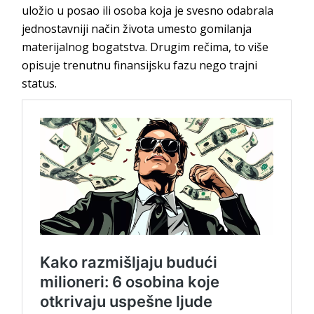
uložio u posao ili osoba koja je svesno odabrala
jednostavniji način života umesto gomilanja
materijalnog bogatstva. Drugim rečima, to više
opisuje trenutnu finansijsku fazu nego trajni
status.