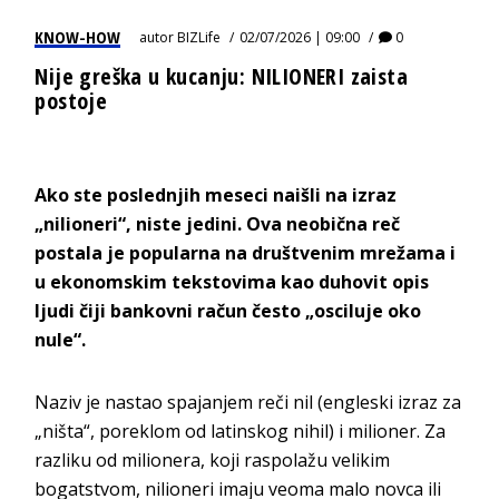
KNOW-HOW
autor
BIZLife
02/07/2026 | 09:00
0
Nije greška u kucanju: NILIONERI zaista
postoje
Ako ste poslednjih meseci naišli na izraz
„nilioneri“, niste jedini. Ova neobična reč
postala je popularna na društvenim mrežama i
u ekonomskim tekstovima kao duhovit opis
ljudi čiji bankovni račun često „osciluje oko
nule“.
Naziv je nastao spajanjem reči nil (engleski izraz za
„ništa“, poreklom od latinskog nihil) i milioner. Za
razliku od milionera, koji raspolažu velikim
bogatstvom, nilioneri imaju veoma malo novca ili