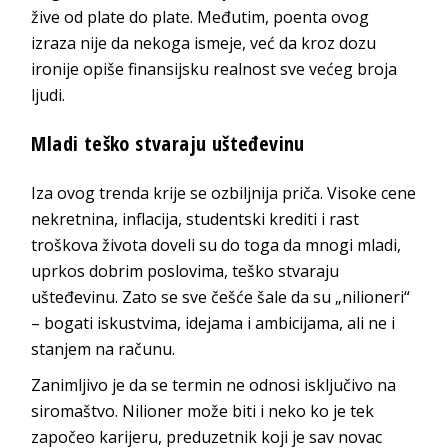
žive od plate do plate. Međutim, poenta ovog
izraza nije da nekoga ismeje, već da kroz dozu
ironije opiše finansijsku realnost sve većeg broja
ljudi.
Mladi teško stvaraju ušteđevinu
Iza ovog trenda krije se ozbiljnija priča. Visoke cene
nekretnina, inflacija, studentski krediti i rast
troškova života doveli su do toga da mnogi mladi,
uprkos dobrim poslovima, teško stvaraju
ušteđevinu. Zato se sve češće šale da su „nilioneri“
– bogati iskustvima, idejama i ambicijama, ali ne i
stanjem na računu.
Zanimljivo je da se termin ne odnosi isključivo na
siromaštvo. Nilioner može biti i neko ko je tek
započeo karijeru, preduzetnik koji je sav novac