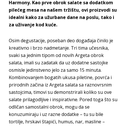
Harmony. Kao prve obrok salate sa dodatkom
pilećeg mesa na našem tržištu, ovi proizvodi su
idealni kako za užurbane dane na poslu, tako i
za uživanje kod kuće.
Osim degustacije, poseban deo događaja činilo je
kreativno i brzo nadmetanje. Tri tima učesnika,
svaki sa jednim tipom od novih Argeta obrok
salata, imali su zadatak da uz dodatne sastojke
osmisle jedinstveno jelo za samo 15 minuta.
Kombinovanjem bogatih ukusa piletine, povrća i
prirodnih začina iz Argeta salata sa raznovrsnim
sastojcima, timovi su demonstrirali koliko su ove
salate prilagodljive i inspirativne. Pored toga što su
odličan samostalni obrok, mogu da se
konuzumiraju i uz razne dodatke – tu su bile
tortilje, hrskavi štapići, humus, nar, masline –