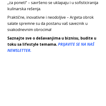
„za poneti“ – savršeno se uklapaju i u sofisticiranija
kulinarska rešenja.
Praktične, inovativne i neodoljive – Argeta obrok
salate spremne su da postanu vaš saveznik u
svakodnevnim obrocima!
Saznajte sve o dešavanjima u biznisu, budite u
toku sa lifestyle temama.
PRIJAVITE SE NA NAŠ
NEWSLETTER.