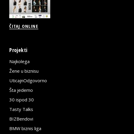
ČITAJ ONLINE
Projekti
Najkolega
Žene u biznisu
UticajnOdgovorno
Šta jedemo
30 ispod 30
Tasty Talks
BIZBendovi
BMW biznis liga