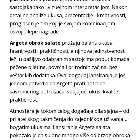
sastojaka tako i vizuelnom interpretacijom. Nakon
detaljne analize ukusa, prezentacije i kreativnosti,
proglašen je tim koji je svojom kombinacijom
osvojio lepe nagrade.
Argeta obrok salate
pružaju balans ukusa,
hranljivosti i praktičnosti, a njihova jedinstvenost
leži u pažljivo odabranim sastojcima poput komada
pečene piletine, povrća i prirodnih začina, bez
veštačkih dodataka. Ovaj događaj lansiranja je još
jednom potvrdio da Argeta prati potrebe
savremenog potrošača, spajajući ukus, kvalitet i
praktičnost.
Atmosfera je tokom celog događaja bila sjajna – od
prijateljskog takmičenja do zajedničkog uživanja u
bogatim ukusima. Lansiranje Argeta salata
pokazalo je da su one mnogo više od brzog obroka