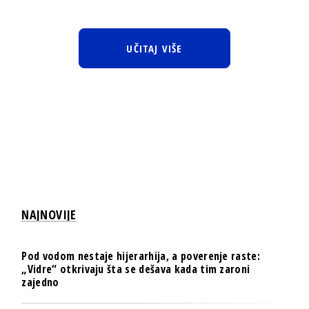
UČITAJ VIŠE
NAJNOVIJE
Pod vodom nestaje hijerarhija, a poverenje raste:
„Vidre“ otkrivaju šta se dešava kada tim zaroni
zajedno