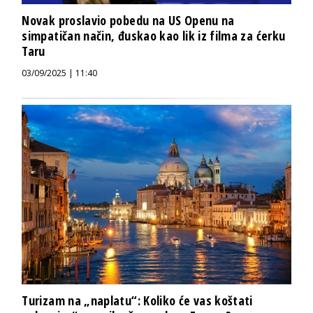
Novak proslavio pobedu na US Openu na
simpatičan način, đuskao kao lik iz filma za ćerku
Taru
03/09/2025 | 11:40
Turizam na „naplatu“: Koliko će vas koštati