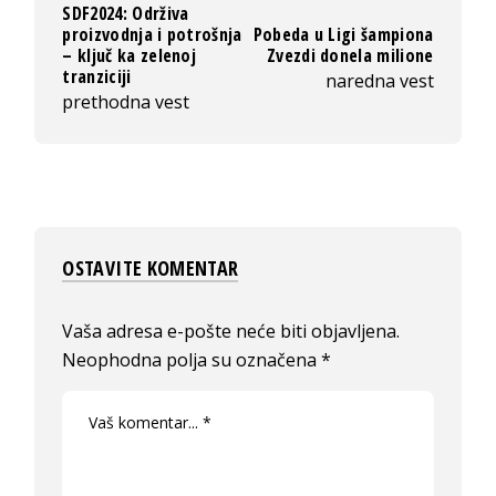
SDF2024: Održiva
proizvodnja i potrošnja
Pobeda u Ligi šampiona
– ključ ka zelenoj
Zvezdi donela milione
tranziciji
naredna vest
prethodna vest
OSTAVITE KOMENTAR
Vaša adresa e-pošte neće biti objavljena.
Neophodna polja su označena
*