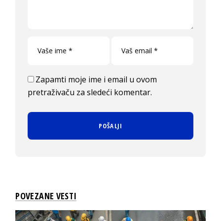
Zapamti moje ime i email u ovom
pretraživaču za sledeći komentar.
POVEZANE VESTI