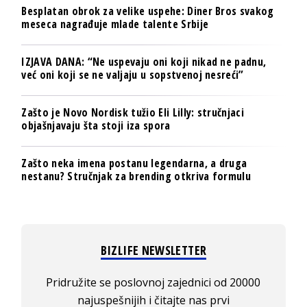
Besplatan obrok za velike uspehe: Diner Bros svakog
meseca nagrađuje mlade talente Srbije
IZJAVA DANA: “Ne uspevaju oni koji nikad ne padnu,
već oni koji se ne valjaju u sopstvenoj nesreći”
Zašto je Novo Nordisk tužio Eli Lilly: stručnjaci
objašnjavaju šta stoji iza spora
Zašto neka imena postanu legendarna, a druga
nestanu? Stručnjak za brending otkriva formulu
BIZLIFE NEWSLETTER
Pridružite se poslovnoj zajednici od 20000
najuspešnijih i čitajte nas prvi