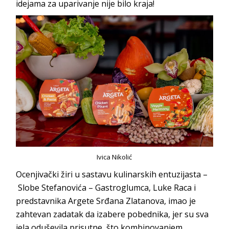
idejama za uparivanje nije bilo kraja!
Ivica Nikolić
Ocenjivački žiri u sastavu kulinarskih entuzijasta –
Slobe Stefanovića – Gastroglumca, Luke Raca i
predstavnika Argete Srđana Zlatanova, imao je
zahtevan zadatak da izabere pobednika, jer su sva
jela oduševila prisutne, što kombinovanjem