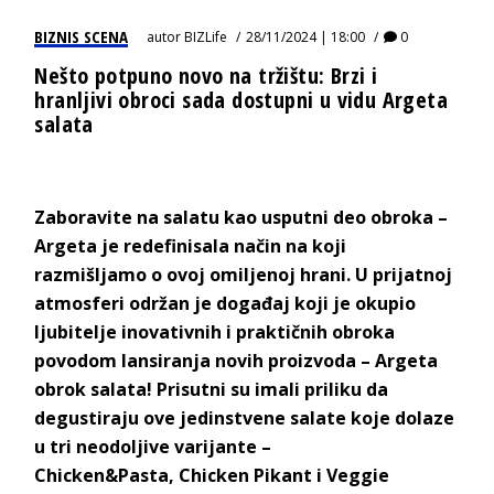
BIZNIS SCENA
autor
BIZLife
28/11/2024 | 18:00
0
Nešto potpuno novo na tržištu: Brzi i
hranljivi obroci sada dostupni u vidu Argeta
salata
Zaboravite na salatu kao usputni deo obroka –
Argeta je redefinisala način na koji
razmišljamo o ovoj omiljenoj hrani. U prijatnoj
atmosferi održan je događaj koji je okupio
ljubitelje inovativnih i praktičnih obroka
povodom lansiranja novih proizvoda – Argeta
obrok salata! Prisutni su imali priliku da
degustiraju ove jedinstvene salate koje dolaze
u tri neodoljive varijante –
Chicken&Pasta, Chicken Pikant i Veggie