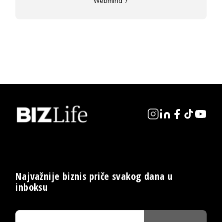
Webmind
Najvažnije biznis priče svakog dana u
inboksu